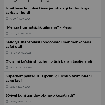
Isroil havo kuchlari Livan janubidagi hududlarga
zarbalar berdi
16:09 / 11.07.2026
“Menga hurmatsizlik qilmang” – Messi
17:03 / 12.07.2026
Saudiya shahzodasi Londondagi mehmonxonada
vafot etdi
14:10 / 24.07.2026
O‘qishni ko‘chirish uchun o‘tish ballari tasdiqlandi
14:52 / 09.07.2026
Superkompyuter JCH g‘olibligi uchun taxminlarni
yangiladi
12:57 / 12.07.2026
20-iyul kuni qanday ob-havo kuzatiladi?
15:49 / 19.07.2026