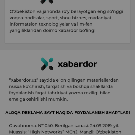
O‘zbekiston va jahonda ro‘y berayotgan eng so‘nggi
voqea-hodisalar, sport, shou-biznes, madaniyat,
informatsion texnologiyalar va ilm-fan
yangiliklaridan doimo xabardor bo‘ling!
“Xabardor.uz” saytida eʼlon qilingan materiallardan
nusxa ko‘chirish, tarqatish va boshqa shakllarda
foydalanish faqat tahririyat yozma roziligi bilan
amalga oshirilishi mumkin.
ALOQA
REKLAMA
SAYT HAQIDA
FOYDALANISH SHARTLARI
Guvohnoma: №1040. Berilgan sanasi: 24.09.2019-yil.
Muassis: “High Networks” MChJ. Manzil: O'zbekiston