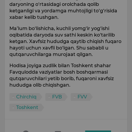
daryoning o‘rtasidagi orolchada qolib
ketganligi va yordamga muhtojligi to‘g‘risida
xabar kelib tushgan.
Ma’lum bo‘lishicha, kuchli yomg‘ir yog‘ishi
oqibatida daryoda suv sathi keskin ko‘tarilib
ketgan. Xavfsiz hududga qaytib chiqish fuqaro
hayoti uchun xavfli bo‘lgan. Shu sababli u
qutqaruvchilarga murojaat qilgan.
Hodisa joyiga zudlik bilan Toshkent shahar
Favqulodda vaziyatlar bosh boshqarmasi
qutqaruvchilari yetib borib, fuqaroni xavfsiz
hududga olib chiqishgan.
Chirchiq
FVB
FVV
Toshkent