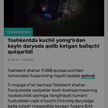
O‘zbekiston
Toshkentda kuchli yomg‘irdan
keyin daryoda qolib ketgan baliqchi
qutqarildi
09:16 / 11.05.2026
Toshkent shahar FVBB qutqaruvchilari
tomonidan fuqaroning hayoti saqlab
qolindi
.
11-mayga o‘tar kechasi Toshkent shahar
Favqulodda vaziyatlar bosh boshqarmasining
navbatchilik qismiga Yangihayot tumani
hududidan oqib o‘tuvchi Chirchiq daryosiga
baliq ovlash maqsadida borgan fuqaro B.M.