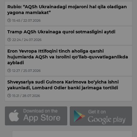
Rubio: “AQSh Ukrainadagi mojaroni hal qila oladigan
yagona mamlakat”
15:45 / 22.07.2026
Tramp AQSh Ukrainaga qurol sotmasligini aytdi
22:24 / 24.07.2026
Eron Yevropa Ittifoqini tinch aholiga qarshi
hujumlarda AQSh va Isroilni qo‘llab-quvvatlaganlikda
aybladi
12:27 / 25.07.2026
Shveysariya sudi Gulnora Karimova bo‘yicha ishni
yakunladi, Lombard Odier banki jarimaga tortildi
15:21 / 28.07.2026