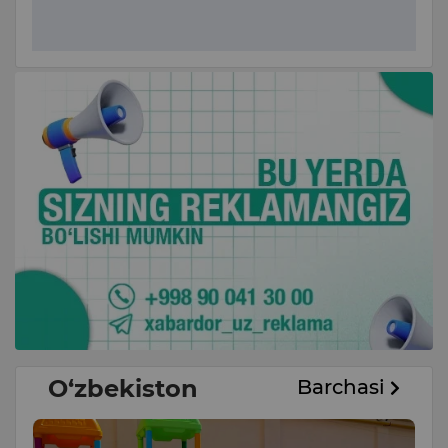
O‘zbekiston
Barchasi