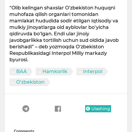
“Olib kelingan shaxslar O‘zbekiston huquqni
muhofaza qilish organlari tomonidan
mamlakat hududida sodir etilgan iqtisodiy va
mulkiy jinoyatlarga oid ayblovlar bo‘yicha
qidiruvda bo‘lgan. Endi ular jinoiy
javobgarlikka tortilish uchun sud oldida javob
berishadi” – deb yozmoqda O‘zbekiston
Respublikasidagi Interpol Milliy markaziy
byurosi.
BAA
Hamkorlik
Interpol
O‘zbekiston
Ulashing