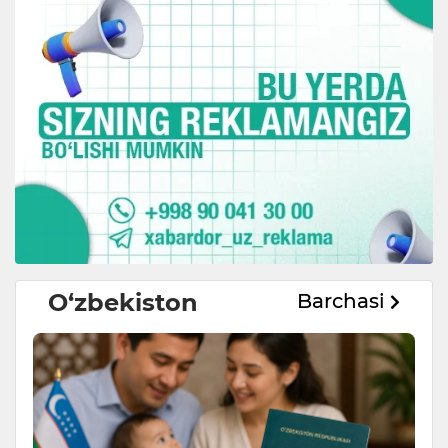
O‘zbekiston
Barchasi