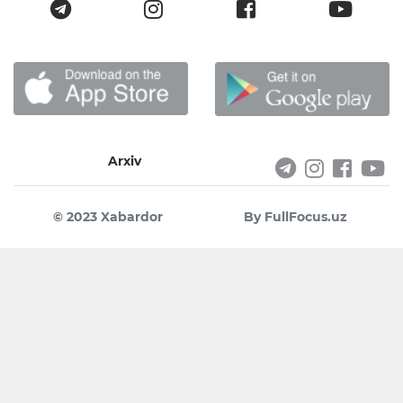
Arxiv
© 2023 Xabardor
By FullFocus.uz