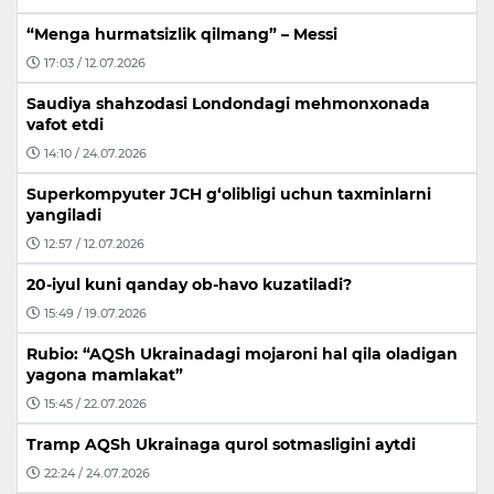
“Menga hurmatsizlik qilmang” – Messi
17:03 / 12.07.2026
Saudiya shahzodasi Londondagi mehmonxonada
vafot etdi
14:10 / 24.07.2026
Superkompyuter JCH g‘olibligi uchun taxminlarni
yangiladi
12:57 / 12.07.2026
20-iyul kuni qanday ob-havo kuzatiladi?
15:49 / 19.07.2026
Rubio: “AQSh Ukrainadagi mojaroni hal qila oladigan
yagona mamlakat”
15:45 / 22.07.2026
Tramp AQSh Ukrainaga qurol sotmasligini aytdi
22:24 / 24.07.2026