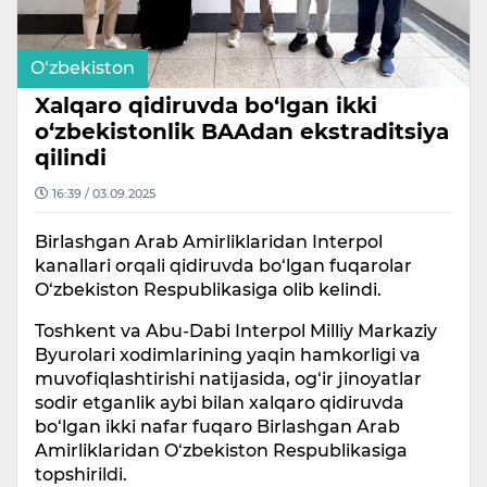
O‘zbekiston
Xalqaro qidiruvda bo‘lgan ikki
o‘zbekistonlik BAAdan ekstraditsiya
qilindi
16:39 / 03.09.2025
Birlashgan Arab Amirliklaridan Interpol
kanallari orqali qidiruvda bo‘lgan fuqarolar
O‘zbekiston Respublikasiga olib kelindi.
Toshkent va Abu-Dabi Interpol Milliy Markaziy
Byurolari xodimlarining yaqin hamkorligi va
muvofiqlashtirishi natijasida, og‘ir jinoyatlar
sodir etganlik aybi bilan xalqaro qidiruvda
bo‘lgan ikki nafar fuqaro Birlashgan Arab
Amirliklaridan O‘zbekiston Respublikasiga
topshirildi.