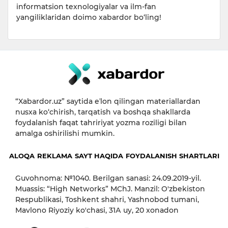
informatsion texnologiyalar va ilm-fan
yangiliklaridan doimo xabardor bo‘ling!
“Xabardor.uz” saytida eʼlon qilingan materiallardan
nusxa ko‘chirish, tarqatish va boshqa shakllarda
foydalanish faqat tahririyat yozma roziligi bilan
amalga oshirilishi mumkin.
ALOQA
REKLAMA
SAYT HAQIDA
FOYDALANISH SHARTLARI
Guvohnoma: №1040. Berilgan sanasi: 24.09.2019-yil.
Muassis: “High Networks” MChJ. Manzil: O'zbekiston
Respublikasi, Toshkent shahri, Yashnobod tumani,
Mavlono Riyoziy ko'chasi, 31А uy, 20 xonadon