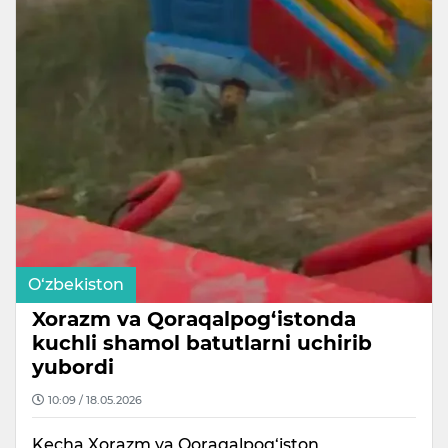
O‘zbekiston
Xorazm va Qoraqalpog‘istonda
kuchli shamol batutlarni uchirib
yubordi
10:09 / 18.05.2026
Kecha Xorazm va Qoraqalpog‘iston