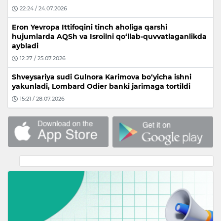
22:24 / 24.07.2026
Eron Yevropa Ittifoqini tinch aholiga qarshi
hujumlarda AQSh va Isroilni qo‘llab-quvvatlaganlikda
aybladi
12:27 / 25.07.2026
Shveysariya sudi Gulnora Karimova bo‘yicha ishni
yakunladi, Lombard Odier banki jarimaga tortildi
15:21 / 28.07.2026