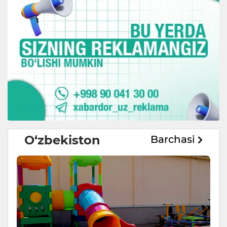
O‘zbekiston
Barchasi