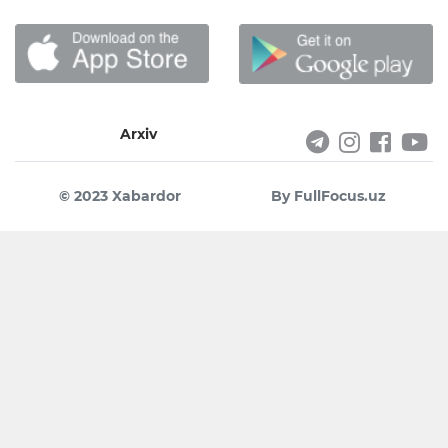
Arxiv
© 2023 Xabardor
By FullFocus.uz