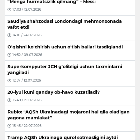
“Menga hurmatsizlik qilmang” – Messi
17:03 / 12.07.2026
Saudiya shahzodasi Londondagi mehmonxonada
vafot etdi
14:10 / 24.07.2026
O‘qishni ko‘chirish uchun o‘tish ballari tasdiqlandi
14:52 / 09.07.2026
Superkompyuter JCH g‘olibligi uchun taxminlarni
yangiladi
12:57 / 12.07.2026
20-iyul kuni qanday ob-havo kuzatiladi?
15:49 / 19.07.2026
Rubio: “AQSh Ukrainadagi mojaroni hal qila oladigan
yagona mamlakat”
15:45 / 22.07.2026
Tramp AQSh Ukrainaga qurol sotmasligini aytdi