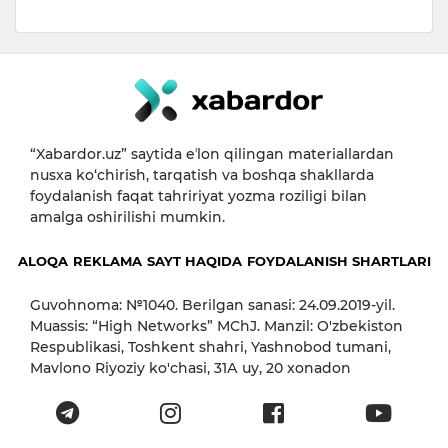
“Xabardor.uz” saytida eʼlon qilingan materiallardan
nusxa ko‘chirish, tarqatish va boshqa shakllarda
foydalanish faqat tahririyat yozma roziligi bilan
amalga oshirilishi mumkin.
ALOQA
REKLAMA
SAYT HAQIDA
FOYDALANISH SHARTLARI
Guvohnoma: №1040. Berilgan sanasi: 24.09.2019-yil.
Muassis: “High Networks” MChJ. Manzil: O'zbekiston
Respublikasi, Toshkent shahri, Yashnobod tumani,
Mavlono Riyoziy ko'chasi, 31А uy, 20 xonadon