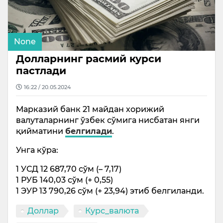
None
Долларнинг расмий курси
пастлади
16:22 / 20.05.2024
Марказий банк 21 майдан хорижий
валуталарнинг ўзбек сўмига нисбатан янги
қийматини
белгилади
.
Унга кўра:
1 УСД 12 687,70 сўм (– 7,17)
1 РУБ 140,03 сўм (+ 0,55)
1 ЭУР 13 790,26 сўм (+ 23,94) этиб белгиланди.
Доллар
Курс_валюта