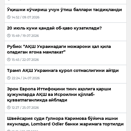
Ўқишни кўчириш учун ўтиш баллари тасдиқланди
14:52 / 09.07.2026
20 июль куни қандай об-ҳаво кузатилади?
15:49 / 19.07.2026
Рубио: “АҚШ Украинадаги можарони ҳал қила
оладиган ягона мамлакат”
15:45 / 22.07.2026
Трамп АҚШ Украинага қурол сотмаслигини айтди
22:24 / 24.07.2026
Эрон Европа Иттифоқини тинч аҳолига қарши
ҳужумларда АҚШ ва Исроилни қўллаб-
қувватлаганликда айблади
12:27 / 25.07.2026
Швейсария суди Гулнора Каримова бўйича ишни
якунлади, Lombard Odier банки жаримага тортилди