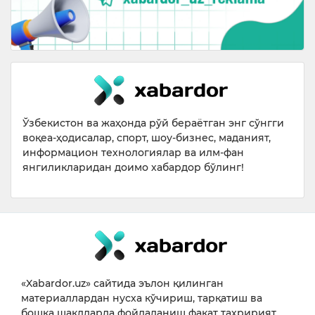
Ўзбекистон ва жаҳонда рўй бераётган энг сўнгги
воқеа-ҳодисалар, спорт, шоу-бизнес, маданият,
информацион технологиялар ва илм-фан
янгиликларидан доимо хабардор бўлинг!
«Xabardor.uz» сайтида эълон қилинган
материаллардан нусха кўчириш, тарқатиш ва
бошқа шаклларда фойдаланиш фақат таҳририят