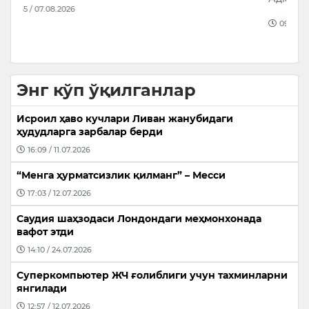
4
09:11 / 07.08.2026
й
Энг кўп ўқилганлар
Исроил ҳаво кучлари Ливан жанубидаги
ҳудудларга зарбалар берди
16:09 / 11.07.2026
“Менга ҳурматсизлик қилманг” – Месси
17:03 / 12.07.2026
Саудия шаҳзодаси Лондондаги меҳмонхонада
вафот этди
14:10 / 24.07.2026
Суперкомпьютер ЖЧ ғолиблиги учун тахминларни
янгилади
12:57 / 12.07.2026