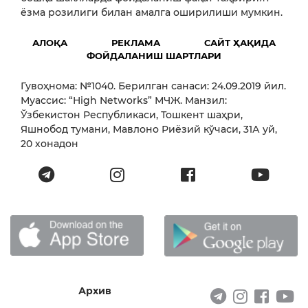
ёзма розилиги билан амалга оширилиши мумкин.
АЛОҚА
РЕКЛАМА
САЙТ ҲАҚИДА
ФОЙДАЛАНИШ ШАРТЛАРИ
Гувоҳнома: №1040. Берилган санаси: 24.09.2019 йил.
Муассис: “High Networks” МЧЖ. Манзил:
Ўзбекистон Республикаси, Тошкент шаҳри,
Яшнобод тумани, Мавлоно Риёзий кўчаси, 31А уй,
20 хонадон
Архив