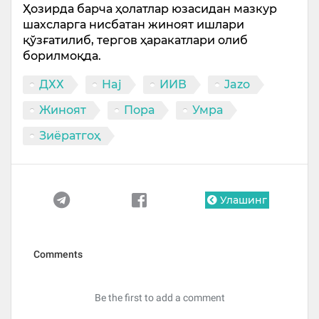
Ҳозирда барча ҳолатлар юзасидан мазкур
шахсларга нисбатан жиноят ишлари
қўзғатилиб, тергов ҳаракатлари олиб
борилмоқда.
ДХХ
Haj
ИИВ
Jazo
Жиноят
Пора
Умра
Зиёратгоҳ
Улашинг