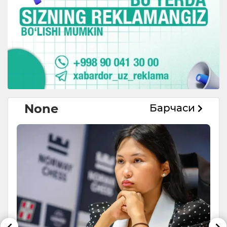
None
Барчаси