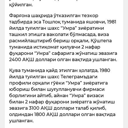
қўйилган.
Фарғона шаҳрида ўтказилган тезкор
тадбирда эса Тошлоқ туманида яшовчи, 1981
йилда туғилган шахс “Умра” зиёратини
ташкил этишга ваколати бўлмасада, виза
расмийлаштириб бериш орқали, Қўштепа
туманида истиқомат қилувчи 2 нафар
фуқарони “Умра” сафарига жўнатиш эвазига
2400 АҚШ доллари олган вақтида ушланган.
Қува туманида қайд этилган ҳолатда, 1980
йилда туғилган шахс Телеграмъдаги
профили орқали гўёки “Умра” зиёратига
юбориш билан шуғулланувчи фирмаси
борлигини айтиб, айнан “Умра” визаси
билан 2 нафар фуқарони зиёратга жўнатиш
эвазига 3100 АҚШ доллари талаб қилиб,
олдиндан 1800 АҚШ доллари олган вақтида
ушланган.