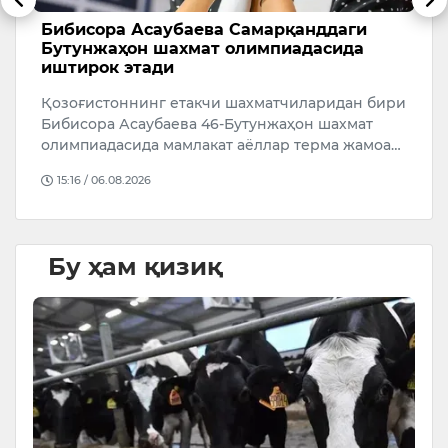
Бибисора Асаубаева Самарқанддаги
Ў
Бутунжаҳон шахмат олимпиадасида
р
иштирок этади
а
Қозоғистоннинг етакчи шахматчиларидан бири
Ў
Бибисора Асаубаева 46-Бутунжаҳон шахмат
р
олимпиадасида мамлакат аёллар терма жамоа…
4
й
15:16 / 06.08.2026
Бу ҳам қизиқ