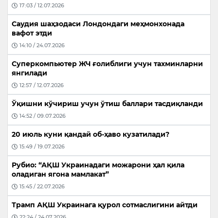
17:03 / 12.07.2026
Саудия шаҳзодаси Лондондаги меҳмонхонада
вафот этди
14:10 / 24.07.2026
Суперкомпьютер ЖЧ ғолиблиги учун тахминларни
янгилади
12:57 / 12.07.2026
Ўқишни кўчириш учун ўтиш баллари тасдиқланди
14:52 / 09.07.2026
20 июль куни қандай об-ҳаво кузатилади?
15:49 / 19.07.2026
Рубио: “АҚШ Украинадаги можарони ҳал қила
оладиган ягона мамлакат”
15:45 / 22.07.2026
Трамп АҚШ Украинага қурол сотмаслигини айтди
22:24 / 24.07.2026