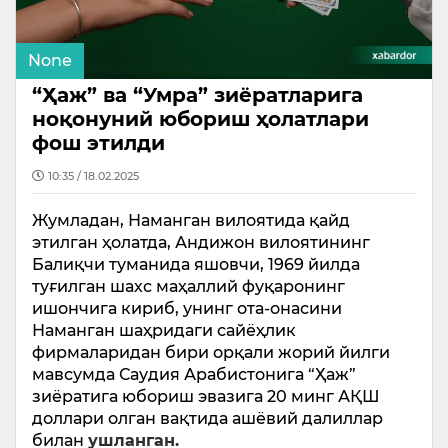
None
“Ҳаж” ва “Умра” зиёратларига
ноқонуний юбориш ҳолатлари
фош этилди
10:35 / 18.02.2025
Жумладан, Наманган вилоятида қайд
этилган ҳолатда, Андижон вилоятининг
Балиқчи туманида яшовчи, 1969 йилда
туғилган шахс маҳаллий фуқаронинг
ишончига кириб, унинг ота-онасини
Наманган шаҳридаги сайёҳлик
фирмаларидан бири орқали жорий йилги
мавсумда Саудия Арабистонига “Ҳаж”
зиёратига юбориш эвазига 20 минг АҚШ
доллари олган вақтида ашёвий далиллар
билан
ушланган.