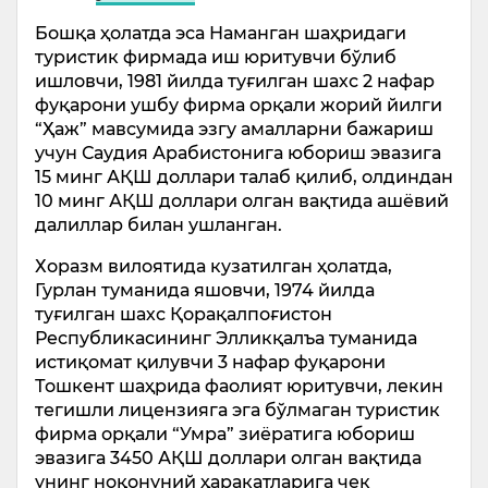
Бошқа ҳолатда эса Наманган шаҳридаги
туристик фирмада иш юритувчи бўлиб
ишловчи, 1981 йилда туғилган шахс 2 нафар
фуқарони ушбу фирма орқали жорий йилги
“Ҳаж” мавсумида эзгу амалларни бажариш
учун Саудия Арабистонига юбориш эвазига
15 минг АҚШ доллари талаб қилиб, олдиндан
10 минг АҚШ доллари олган вақтида ашёвий
далиллар билан ушланган.
Хоразм вилоятида кузатилган ҳолатда,
Гурлан туманида яшовчи, 1974 йилда
туғилган шахс Қорақалпоғистон
Республикасининг Элликқалъа туманида
истиқомат қилувчи 3 нафар фуқарони
Тошкент шаҳрида фаолият юритувчи, лекин
тегишли лицензияга эга бўлмаган туристик
фирма орқали “Умра” зиёратига юбориш
эвазига 3450 АҚШ доллари олган вақтида
унинг ноқонуний ҳаракатларига чек