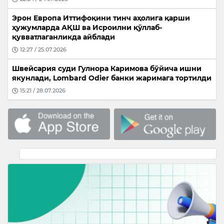
Эрон Европа Иттифоқини тинч аҳолига қарши
ҳужумларда АҚШ ва Исроилни қўллаб-
қувватлаганликда айблади
12:27 / 25.07.2026
Швейсария суди Гулнора Каримова бўйича ишни
якунлади, Lombard Odier банки жаримага тортилди
15:21 / 28.07.2026