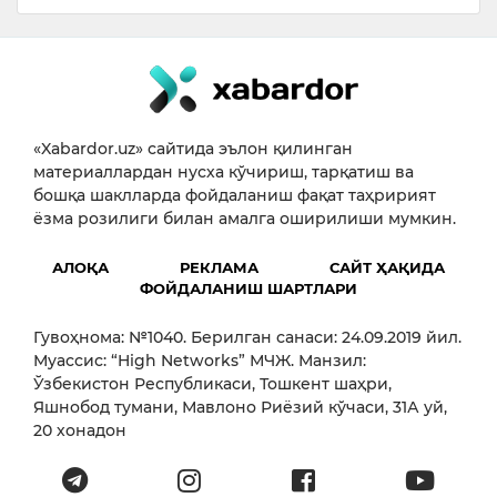
«Xabardor.uz» сайтида эълон қилинган
материаллардан нусха кўчириш, тарқатиш ва
бошқа шаклларда фойдаланиш фақат таҳририят
ёзма розилиги билан амалга оширилиши мумкин.
АЛОҚА
РЕКЛАМА
САЙТ ҲАҚИДА
ФОЙДАЛАНИШ ШАРТЛАРИ
Гувоҳнома: №1040. Берилган санаси: 24.09.2019 йил.
Муассис: “High Networks” МЧЖ. Манзил:
Ўзбекистон Республикаси, Тошкент шаҳри,
Яшнобод тумани, Мавлоно Риёзий кўчаси, 31А уй,
20 хонадон