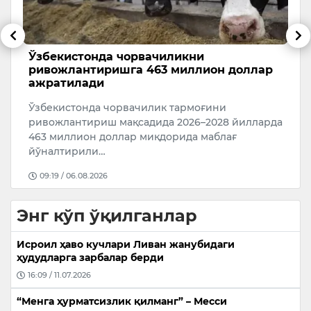
Ўзбекистонда чорвачиликни
С
ривожлантиришга 463 миллион доллар
ҳ
ажратилади
и
С
Ўзбекистонда чорвачилик тармоғини
м
м
ривожлантириш мақсадида 2026–2028 йилларда
т
463 миллион доллар миқдорида маблағ
ж
йўналтирили…
09:19 / 06.08.2026
Энг кўп ўқилганлар
Исроил ҳаво кучлари Ливан жанубидаги
ҳудудларга зарбалар берди
16:09 / 11.07.2026
“Менга ҳурматсизлик қилманг” – Месси