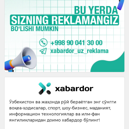
Ўзбекистон ва жаҳонда рўй бераётган энг сўнгги
воқеа-ҳодисалар, спорт, шоу-бизнес, маданият,
информацион технологиялар ва илм-фан
янгиликларидан доимо хабардор бўлинг!