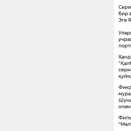
Сери
бир 
Эге 
Улар
учра
порт
Ҳанд
“Қал
сери
қуйи
Фикр
мура
Шуни
олам
Филь
“Мал