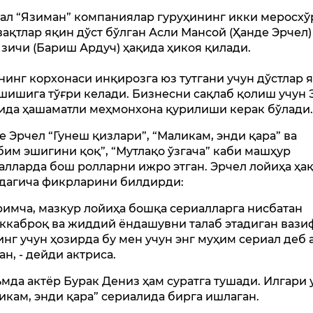
ал “Язиман” компаниялар гуруҳининг икки меросхў
вақтлар яқин дўст бўлган Асли Мансой (Ҳанде Эрчел)
Язичи (Бариш Ардуч) ҳақида ҳикоя қилади.
нинг корхонаси инқирозга юз тутгани учун дўстлар 
шишига тўғри келади. Бизнесни сақлаб қолиш учун 
ида ҳашаматли меҳмонхона қурилиши керак бўлади
е Эрчел “Гунеш қизлари”, “Маликам, энди қара” ва
бим эшигини қоқ”, “Мутлақо ўзгача” каби машҳур
алларда бош ролларни ижро этган. Эрчел лойиҳа ҳа
дагича фикрларини билдирди:
имча, мазкур лойиҳа бошқа сериалларга нисбатан
ккаброқ ва жиддий ёндашувни талаб этадиган вази
нг учун ҳозирда бу мен учун энг муҳим сериал деб 
ан, - дейди актриса.
мда актёр Бурак Дениз ҳам суратга тушади. Илгари 
икам, энди қара” сериалида бирга ишлаган.