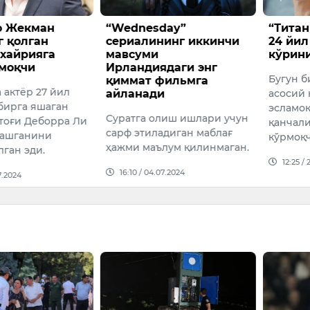
ю Жекман
“Wednesday”
“Титан
 қолган
сериалининг иккинчи
24 йил
хайрияга
мавсуми
кўрини
моқчи
Ирландиядаги энг
Бугун 
қиммат фильмга
 актёр 27 йил
айланади
асосий
бирга яшаган
эсламоқ
Суратга олиш ишлари учун
тоғи Деборра Ли
қанчали
сарф этиладиган маблағ
рашганини
кўрмоқ
ҳажми маълум қилинмаган.
ган эди.
12:25 /
16:10 / 04.07.2024
7.2024