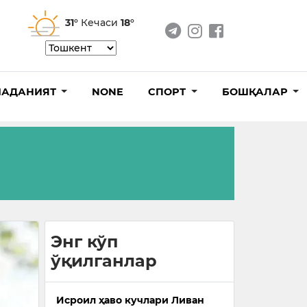
31°
Кечаси
18°
АДАНИЯТ
NONE
СПОРТ
БОШҚАЛАР
Энг кўп
ўқилганлар
Исроил ҳаво кучлари Ливан