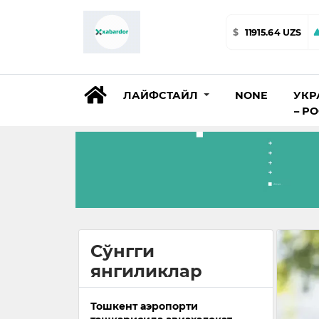
$
11915.64 UZS
ЛАЙФСТАЙЛ
NONE
УКР
– Р
Сўнгги
янгиликлар
Тошкент аэропорти