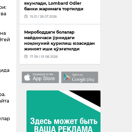
якунлади, Lombard Odier
ри:
банки жаримага тортилди
 ва
15:21 / 28.07.2026
Мирободдаги болалар
яна
майдончаси ўрнидаги
Эгей
ноқонуний қурилиш юзасидан
.
жиноят иши қўзғатилди
17:59 / 01.08.2026
қида
фа.
айта
улар