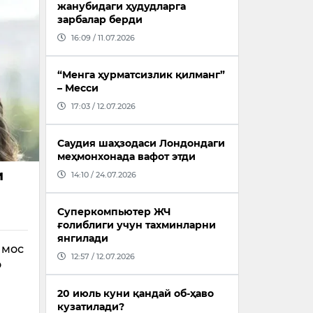
жанубидаги ҳудудларга
зарбалар берди
16:09 / 11.07.2026
“Менга ҳурматсизлик қилманг”
– Месси
17:03 / 12.07.2026
Саудия шаҳзодаси Лондондаги
меҳмонхонада вафот этди
и
14:10 / 24.07.2026
Суперкомпьютер ЖЧ
ғолиблиги учун тахминларни
янгилади
 мос
12:57 / 12.07.2026
о
20 июль куни қандай об-ҳаво
кузатилади?