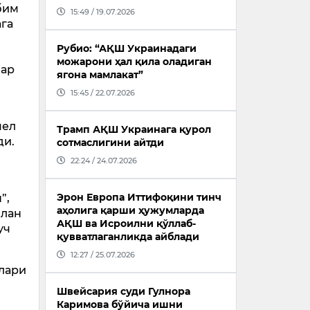
бим
15:49 / 19.07.2026
ага
Рубио: “АҚШ Украинадаги
можарони ҳал қила оладиган
бар
ягона мамлакат”
15:45 / 22.07.2026
чел
Трамп АҚШ Украинага қурол
ди.
сотмаслигини айтди
22:24 / 24.07.2026
Эрон Европа Иттифоқини тинч
”,
аҳолига қарши ҳужумларда
илан
АҚШ ва Исроилни қўллаб-
уч
қувватлаганликда айблади
12:27 / 25.07.2026
шлари
Швейсария суди Гулнора
Каримова бўйича ишни