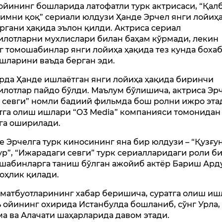
ойининг бошларида латофатли турк актрисаси, “Қал
имни қоқ” сериали юлдузи Ҳанде Эрчел янги лойиҳ
ургани ҳақида эълон қилди. Актриса сериал
илотларни мухлислари билан баҳам кўрмади, лекин
г томошабинлар янги лойиҳа ҳақида тез кунда боха
шларини ваъда берган эди.
рда Ҳанде ишлаётган янги лойиҳа ҳақида биринчи
илотлар пайдо бўлди. Маълум бўлишича, актриса Эр
а севги” номли бадиий фильмда бош ролни ижро эта
тга олиш ишлари “О3 Media” компанияси томонидан
га оширилади.
е Эрчелга турк киносининг яна бир юлдузи – “Қузғун
ур”, “Ижарадаги севги” турк сериалларидаги роли б
шабинларга таниш бўлган ажойиб актёр Бариш Ард
оҳлик қилади.
 матбуотларининг хабар беришича, суратга олиш и
 ойининг охирида Истанбулда бошланиб, сўнг Урла,
а ва Алачати шаҳарларида давом этади.