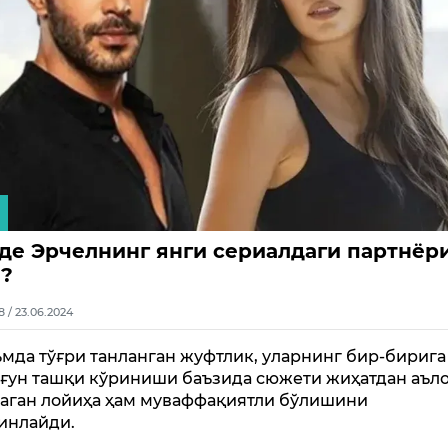
де Эрчелнинг янги сериалдаги партнёр
?
8 / 23.06.2024
мда тўғри танланган жуфтлик, уларнинг бир-бирига
йғун ташқи кўриниши баъзида сюжети жиҳатдан аъл
аган лойиҳа ҳам муваффақиятли бўлишини
инлайди.