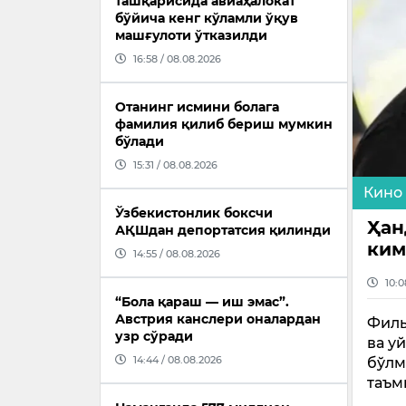
ташқарисида авиаҳалокат
бўйича кенг кўламли ўқув
машғулоти ўтказилди
16:58 / 08.08.2026
Отанинг исмини болага
фамилия қилиб бериш мумкин
бўлади
15:31 / 08.08.2026
Кино
Ўзбекистонлик боксчи
Ҳан
АҚШдан депортатсия қилинди
ким
14:55 / 08.08.2026
10:0
“Бола қараш — иш эмас”.
Австрия канслери оналардан
Филь
узр сўради
ва у
14:44 / 08.08.2026
бўлм
таъм