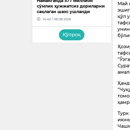
Наманганда 577 миллион
Май 
сўмлик ҳужжатсиз дориларни
эшиг
сақлаган шахс ушланди
қўл 
14:40 / 08.08.2026
тафс
унин
Кўпроқ
бўли
Ҳози
тафс
“Ўзг
Сура
амал
Ҳанд
“Чуқ
томо
ҳамр
Турк
июнь
Чашм