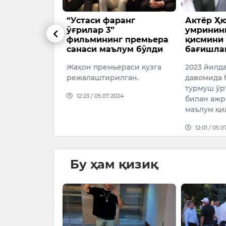
 Поттер”
“Устаси фаранг
Актёр Ҳ
ини янгича
ўғрилар 3”
умрининг
уратга
фильмининг премьера
қисмини 
санаси маълум бўлди
бағишла
амойиши 2027
Жаҳон премьераси кузга
2023 йилда
лланган
режалаштирилган.
давомида 
турмуш ўр
25
12:23 / 05.07.2024
билан аж
маълум қил
12:01 / 05.0
Бу ҳам қизиқ