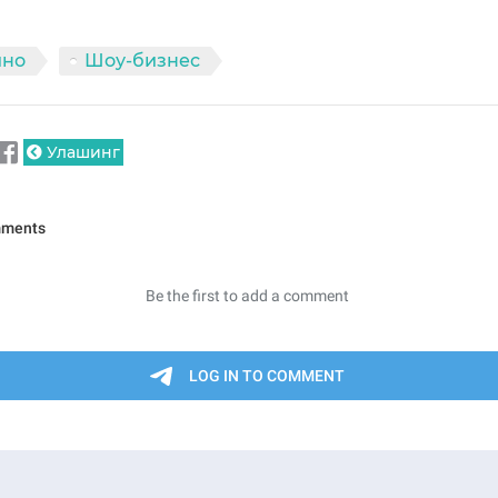
ино
Шоу-бизнес
Улашинг