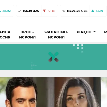
28.92
₽
146.19 UZS
-0.18
€
13749.46 UZS
32.19
АИНА
ЭРОН –
ФАЛАСТИН-
ЖАҲОН
М
ОССИЯ
ИСРОИЛ
ИСРОИЛ