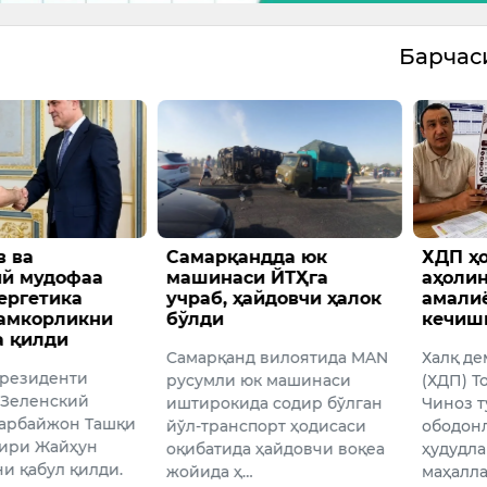
Барча
 ва
Самарқандда юк
ХДП ҳ
ий мудофаа
машинаси ЙТҲга
аҳоли
ергетика
учраб, ҳайдовчи ҳалок
амали
ҳамкорликни
бўлди
кечиш
а қилди
Самарқанд вилоятида MAN
Халқ де
резиденти
русумли юк машинаси
(ХДП) Т
 Зеленский
иштирокида содир бўлган
Чиноз 
арбайжон Ташқи
йўл-транспорт ҳодисаси
ободон
ири Жайҳун
оқибатида ҳайдовчи воқеа
ҳудудл
и қабул қилди.
жойида ҳ…
маҳалла