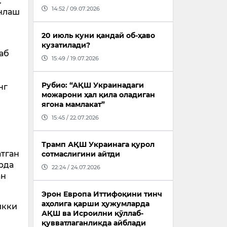
.
14:52 / 09.07.2026
нлаш
20 июль куни қандай об-ҳаво
кузатилади?
аб
15:49 / 19.07.2026
Рубио: “АҚШ Украинадаги
нг
можарони ҳал қила оладиган
ягона мамлакат”
15:45 / 22.07.2026
Трамп АҚШ Украинага қурол
тган
сотмаслигини айтди
рда
22:24 / 24.07.2026
ан
Эрон Европа Иттифоқини тинч
аҳолига қарши ҳужумларда
икки
АҚШ ва Исроилни қўллаб-
қувватлаганликда айблади