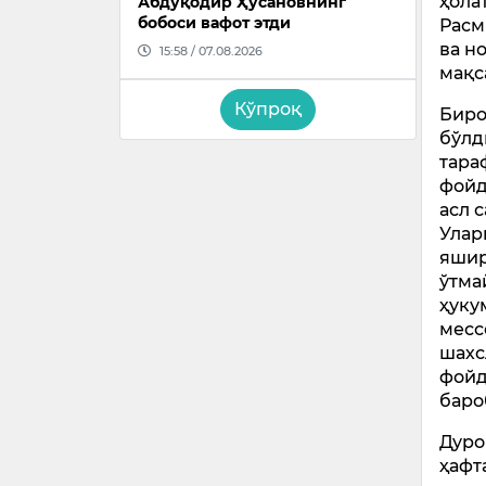
ҳола
Абдуқодир Ҳусановнинг
бобоси вафот этди
Расм
ва н
15:58 / 07.08.2026
мақс
Кўпроқ
Биро
бўлд
тара
фойд
асл 
Улар
яшир
ўтма
ҳуку
месс
шахс
фойд
баро
Дуро
ҳафт