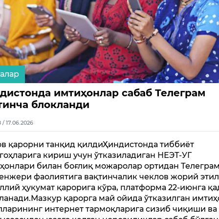
алар
дистонда имтиҳонлар сабаб Телеграм
тинча блокланди
8 / 17.06.2026
в қарорни танқид қилдиҲиндистонда тиббиёт
гоҳларига кириш учун ўтказиладиган НЕЭТ-УГ
ҳонлари билан боғлиқ можаролар ортидан Телегра
енжери фаолиятига вақтинчалик чеклов жорий этил
ллий ҳукумат қарорига кўра, платформа 22-июнга қа
ланади.Мазкур қарорга май ойида ўтказилган имтиҳ
лларининг интернет тармоқларига сизиб чиқиши ва