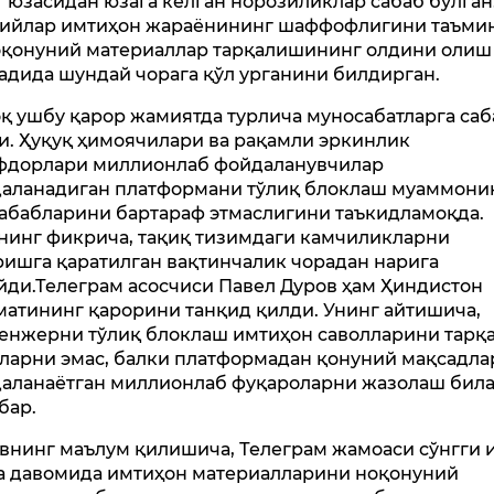
т юзасидан юзага келган норозиликлар сабаб бўлган
ийлар имтиҳон жараёнининг шаффофлигини таъми
оқонуний материаллар тарқалишининг олдини олиш
адида шундай чорага қўл урганини билдирган.
қ ушбу қарор жамиятда турлича муносабатларга саб
и. Ҳуқуқ ҳимоячилари ва рақамли эркинлик
фдорлари миллионлаб фойдаланувчилар
аланадиган платформани тўлиқ блоклаш муаммони
сабабларини бартараф этмаслигини таъкидламоқда.
нинг фикрича, тақиқ тизимдаги камчиликларни
ишга қаратилган вақтинчалик чорадан нарига
йди.Телеграм асосчиси Павел Дуров ҳам Ҳиндистон
матининг қарорини танқид қилди. Унинг айтишича,
енжерни тўлиқ блоклаш имтиҳон саволларини тарқа
ларни эмас, балки платформадан қонуний мақсадла
аланаётган миллионлаб фуқароларни жазолаш бил
бар.
внинг маълум қилишича, Телеграм жамоаси сўнгги 
а давомида имтиҳон материалларини ноқонуний