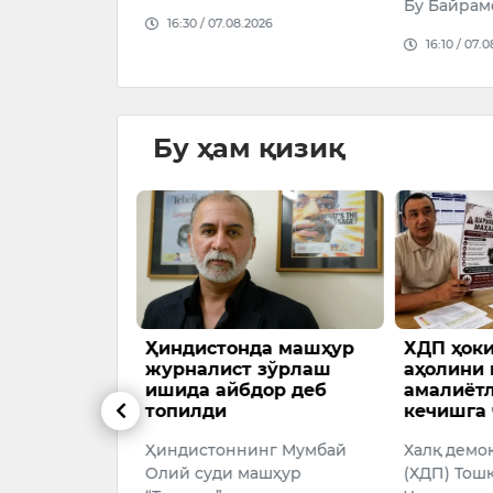
Бу Байрам
026
16:30 / 07.08.2026
16:10 / 07.
Бу ҳам қизиқ
аҳри собиқ
Ҳиндистонда машҳур
ХДП ҳок
вар
журналист зўрлаш
аҳолини 
устидан суд
ишида айбдор деб
амалиётл
топилди
кечишга
ри бўйича
Ҳиндистоннинг Мумбай
Халқ демо
уман судида
Олий суди машҳур
(ХДП) Тош