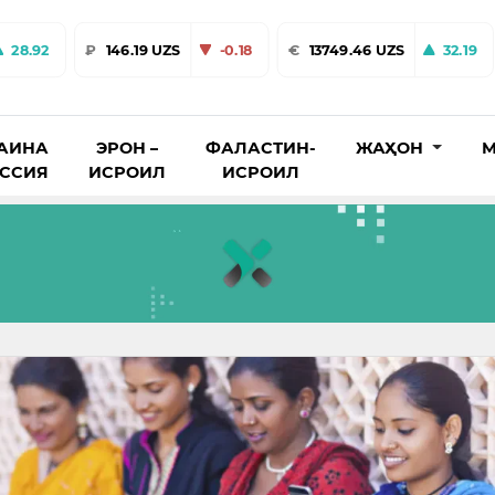
28.92
₽
146.19 UZS
-0.18
€
13749.46 UZS
32.19
АИНА
ЭРОН –
ФАЛАСТИН-
ЖАҲОН
М
ОССИЯ
ИСРОИЛ
ИСРОИЛ