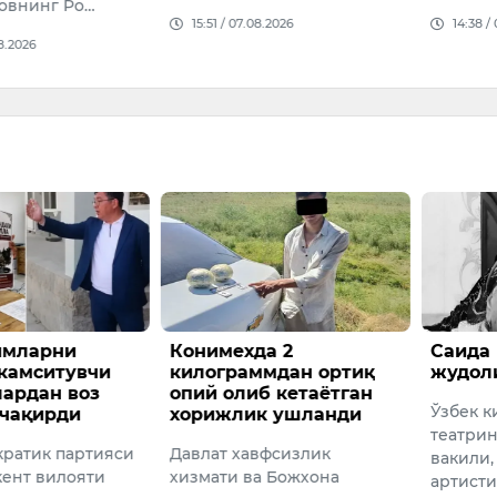
овнинг Ро…
15:51 / 07.08.2026
14:38 /
08.2026
имларни
Конимехда 2
Саида 
камситувчи
килограммдан ортиқ
жудол
ардан воз
опий олиб кетаётган
Ўзбек к
 чақирди
хорижлик ушланди
театрин
кратик партияси
Давлат хавфсизлик
вакили,
кент вилояти
хизмати ва Божхона
артисти