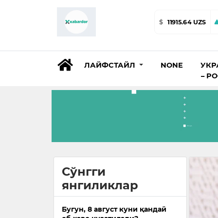
$
11915.64 UZS
ЛАЙФСТАЙЛ
NONE
УКР
– Р
Сўнгги
янгиликлар
Бугун, 8 август куни қандай