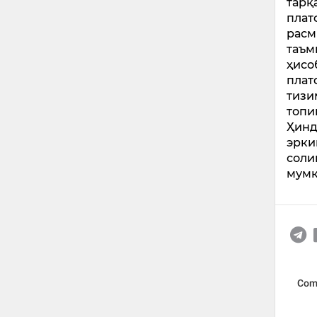
тарқ
плат
расм
таъм
ҳисо
плат
тизи
топи
Ҳинд
эрки
соли
мумк