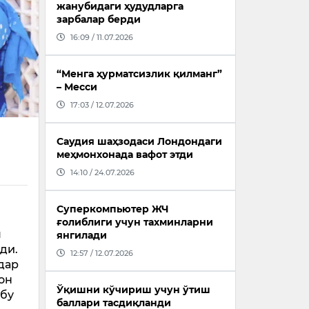
жанубидаги ҳудудларга
зарбалар берди
16:09 / 11.07.2026
“Менга ҳурматсизлик қилманг”
– Месси
17:03 / 12.07.2026
Саудия шаҳзодаси Лондондаги
меҳмонхонада вафот этди
14:10 / 24.07.2026
Суперкомпьютер ЖЧ
ғолиблиги учун тахминларни
м
янгилади
ди.
12:57 / 12.07.2026
дар
он
Ўқишни кўчириш учун ўтиш
 бу
баллари тасдиқланди