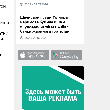
12:27 / 25.07.2026
тон
Швейсария суди Гулнора
Каримова бўйича ишни
амли
якунлади, Lombard Odier
банки жаримага тортилди
атни
15:21 / 28.07.2026
и.
ши