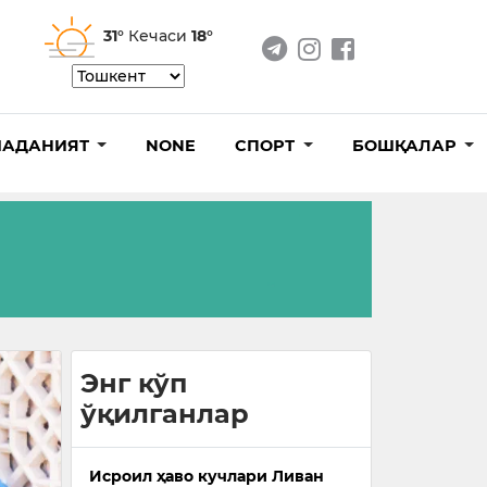
31°
Кечаси
18°
АДАНИЯТ
NONE
СПОРТ
БОШҚАЛАР
Энг кўп
ўқилганлар
Исроил ҳаво кучлари Ливан