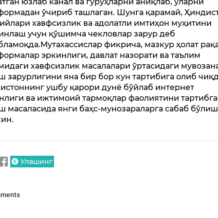
атган юзлаб канал ва гуруҳларни аниқлаб, уларни
формадан ўчириб ташлаган. Шунга қарамай, Ҳиндис
ийлари хавфсизлик ва адолатли имтиҳон муҳитини
инлаш учун қўшимча чекловлар зарур деб
бламоқда.Мутахассислар фикрича, мазкур ҳолат рақ
формалар эркинлиги, давлат назорати ва таълим
мидаги хавфсизлик масалалари ўртасидаги мувозан
ш зарурлигини яна бир бор кун тартибига олиб чиқд
истоннинг ушбу қарори дунё бўйлаб интернет
нлиги ва ижтимоий тармоқлар фаолиятини тартибга
ш масаласида янги баҳс-мунозараларга сабаб бўли
ин.
Улашинг