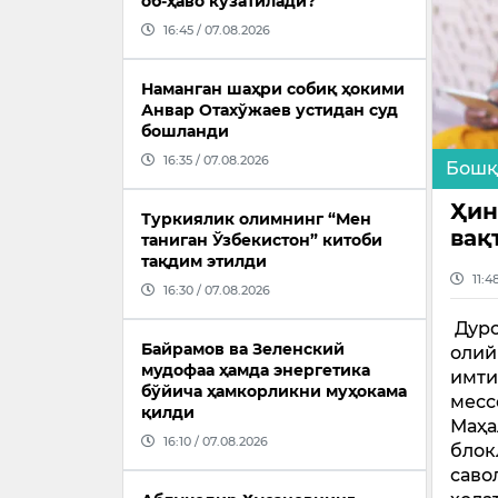
об-ҳаво кузатилади?
16:45 / 07.08.2026
Наманган шаҳри собиқ ҳокими
Анвар Отахўжаев устидан суд
бошланди
16:35 / 07.08.2026
Бошқ
Ҳин
Туркиялик олимнинг “Мен
вақ
таниган Ўзбекистон” китоби
тақдим этилди
11:4
16:30 / 07.08.2026
Дуро
Байрамов ва Зеленский
олий
мудофаа ҳамда энергетика
имти
бўйича ҳамкорликни муҳокама
месс
қилди
Маҳа
16:10 / 07.08.2026
блок
саво