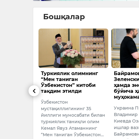
Бошқалар
аҳри собиқ
Туркиялик олимнинг
Байрамов
вар
“Мен таниган
Зеленск
устидан суд
Ўзбекистон” китоби
ҳамда эн
тақдим этилди
бўйича 
муҳокам
ри бўйича
Ўзбекистон
Украина П
уман судида
мустақиллигининг 35
Владимир
ҳри собиқ
йиллиги муносабати билан
Киевда Оз
р Отахўжаев
туркиялик таниқли олим
ишлар ваз
афар шахсга
Кемал Явуз Атаманнинг
Байрамовн
…
“Мен таниган Ўзбекистон…