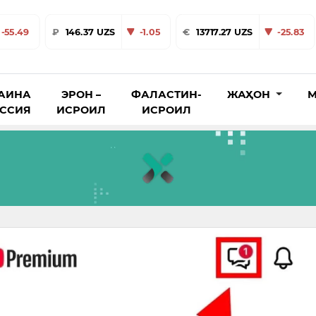
-55.49
₽
146.37 UZS
-1.05
€
13717.27 UZS
-25.83
АИНА
ЭРОН –
ФАЛАСТИН-
ЖАҲОН
М
ОССИЯ
ИСРОИЛ
ИСРОИЛ