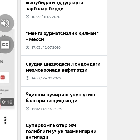
жанубидаги ҳудудларга
зарбалар берди
16:09 / 11.07.2026
“Менга ҳурматсизлик қилманг”
– Месси
17:03 / 12.07.2026
Саудия шаҳзодаси Лондондаги
меҳмонхонада вафот этди
14:10 / 24.07.2026
Ўқишни кўчириш учун ўтиш
баллари тасдиқланди
14:52 / 09.07.2026
Суперкомпьютер ЖЧ
ғолиблиги учун тахминларни
янгилади