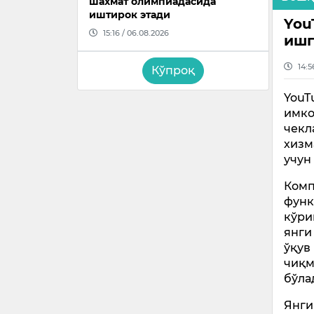
шахмат олимпиадасида
иштирок этади
You
15:16 / 06.08.2026
ишг
14:5
Кўпроқ
YouT
имко
чекл
хизм
учун
Комп
функ
кўри
янги
ўқув
чиқм
бўла
Янги