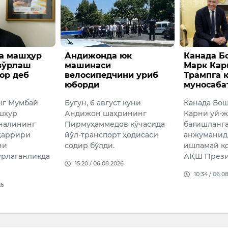
да юк
Канада Бош вазири
Мекси
и
Марк Карни Доналд
блоге
едчини уриб
Трампга кинояли
вақтид
муносабат билдирди
ўлдир
вгуст куни
Канада Бош вазири Марк
Мексик
шаҳрининг
Карни уй-жой сиёсатига
шаҳрида
едов кўчасида
бағишланган матбуот
Сесар Г
порт ҳодисаси
анжуманида телесуфлёр
эфир в
ди.
ишламай қолганидан сўнг
қуролл
АҚШ Президен…
учраб, 
08.2026
10:34 / 06.08.2026
09:25 /