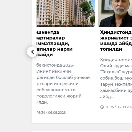
Ҳиндистонда машҳур
Андижон
ар
журналист зўрлаш
машинас
ди,
ишида айбдор деб
велосип
архи
топилди
юборди
Ҳиндистоннинг Мумбай
Бугун, 6 а
 2026-
Олий суди машҳур
Андижон 
инчи
“Теҳелка” журналининг
Пирмуҳамм
ошлаб уй-жой
собиқ бош муҳаррири
йўл-транс
дексини
Тарун Тежпални
содир бўл
г янги
ҳамкасбини зўрлаганликда
15:20 / 06.
си жорий
айбд…
16:25 / 06.08.2026
026