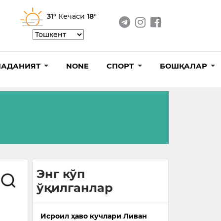
31°
Кечаси
18°
АДАНИЯТ
NONE
СПОРТ
БОШҚАЛАР
Энг кўп
ўқилганлар
Исроил ҳаво кучлари Ливан