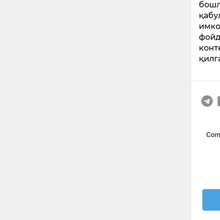
бошл
қабу
имко
фойд
конт
қилг