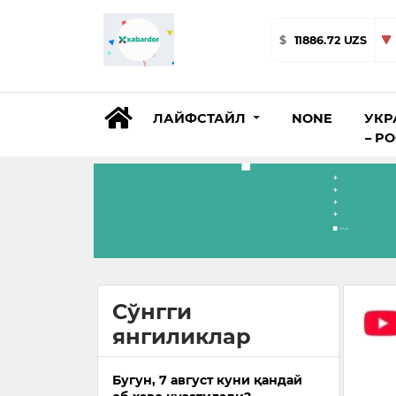
$
11886.72 UZS
ЛАЙФСТАЙЛ
NONE
УКР
– Р
Сўнгги
янгиликлар
Бугун, 7 август куни қандай