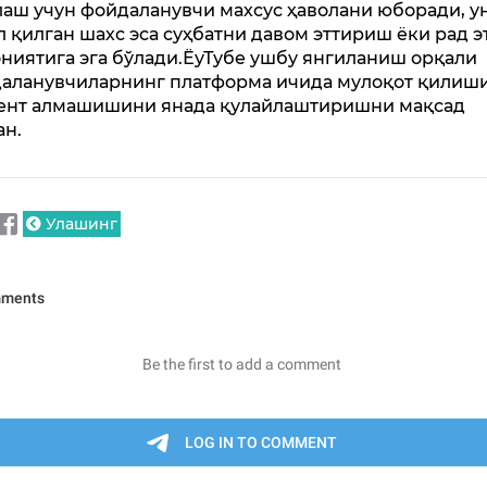
аш учун фойдаланувчи махсус ҳаволани юборади, у
л қилган шахс эса суҳбатни давом эттириш ёки рад 
ниятига эга бўлади.ЁуТубе ушбу янгиланиш орқали
аланувчиларнинг платформа ичида мулоқот қилиши
ент алмашишини янада қулайлаштиришни мақсад
ан.
Улашинг