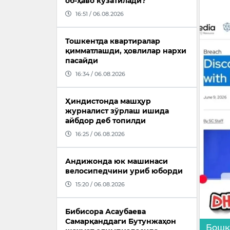
об-ҳаво кузатилади?
16:51 / 06.08.2026
Тошкентда квартиралар
қимматлашди, ҳовлилар нархи
пасайди
16:34 / 06.08.2026
Ҳиндистонда машҳур
журналист зўрлаш ишида
айбдор деб топилди
16:25 / 06.08.2026
Андижонда юк машинаси
велосипедчини уриб юборди
15:20 / 06.08.2026
Бибисора Асаубаева
Самарқанддаги Бутунжаҳон
Бошқ