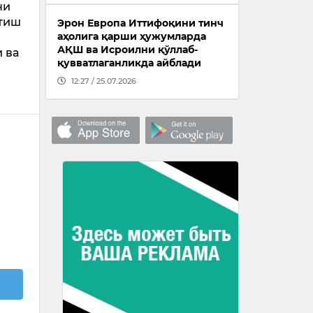
ни
этиш
Эрон Европа Иттифоқини тинч
аҳолига қарши ҳужумларда
АҚШ ва Исроилни қўллаб-
 ва
қувватлаганликда айблади
12:27 / 25.07.2026