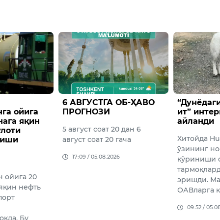
ТГА ОБ-ҲАВО
“Дунёдаги энг хунук
Вазир
ЗИ
ит” интернет юлдузига
ҳузур
айланди
агентл
ат 20 дан 6
сўмдан
Хитойда Huahua лақабли ит
 20 гача
торож
ўзининг ноодатий ташқи
этилди
08.2026
кўриниши сабаб ижтимоий
тармоқларда машҳурликка
16:02 /
эришди. Маҳаллий
ОАВларга к…
09:52 / 05.08.2026