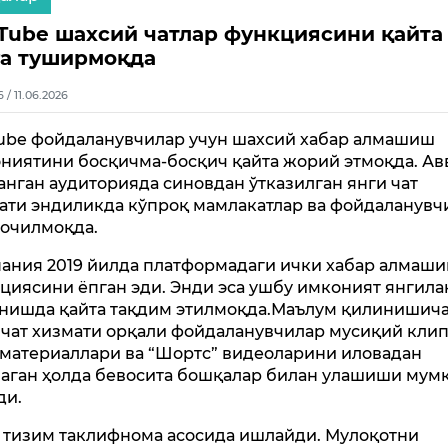
Tube шахсий чатлар функциясини қайта
а туширмоқда
6 / 11.06.2026
ube фойдаланувчилар учун шахсий хабар алмашиш
ниятини босқичма-босқич қайта жорий этмоқда. Ав
анган аудиторияда синовдан ўтказилган янги чат
ати эндиликда кўпроқ мамлакатлар ва фойдаланувч
 очилмоқда.
ания 2019 йилда платформадаги ички хабар алмаш
циясини ёпган эди. Энди эса ушбу имконият янгила
нишда қайта тақдим этилмоқда.Маълум қилинишича
 чат хизмати орқали фойдаланувчилар мусиқий клип
 материаллари ва “Шортс” видеоларини иловадан
аган ҳолда бевосита бошқалар билан улашиши мум
ди.
 тизим таклифнома асосида ишлайди. Мулоқотни