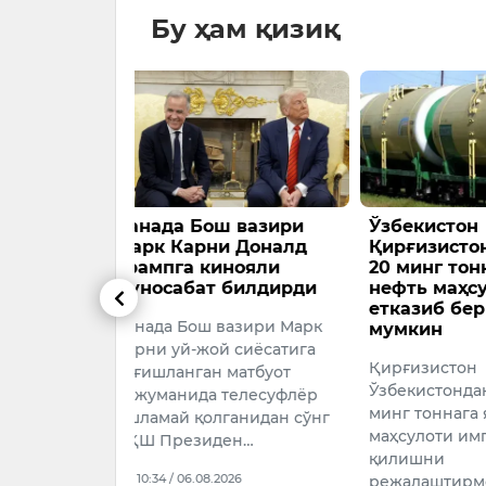
Бу ҳам қизиқ
 вазири
Ўзбекистон
6 АВГУС
и Доналд
Қирғизистонга ойига
ПРОГНО
нояли
20 минг тоннага яқин
5 август со
 билдирди
нефть маҳсулоти
етказиб бериши
август соат
вазири Марк
мумкин
17:09 / 05.
 сиёсатига
Қирғизистон
матбуот
Ўзбекистондан ойига 20
телесуфлёр
минг тоннага яқин нефть
ганидан сўнг
маҳсулоти импорт
ен…
қилишни
026
режалаштирмоқда. Бу