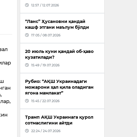
12:57 / 12.07.2026
“Ланс” Ҳусановни қандай
кашф этгани маълум бўлди
17:05 / 08.07.2026
вал
20 июль куни қандай об-ҳаво
кузатилади?
илар
15:49 / 19.07.2026
иш
Рубио: “АҚШ Украинадаги
можарони ҳал қила оладиган
нган
ягона мамлакат”
,
лар,
15:45 / 22.07.2026
кин
Трамп АҚШ Украинага қурол
сотмаслигини айтди
22:24 / 24.07.2026