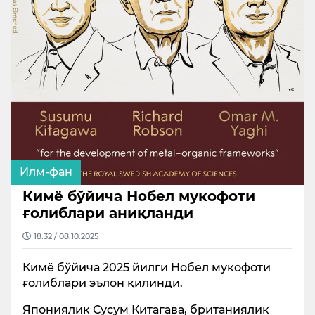
Илм-фан
Кимё бўйича Нобел мукофоти
ғолиблари аниқланди
18:32 / 08.10.2025
Кимё бўйича 2025 йилги Нобел мукофоти
ғолиблари эълон қилинди.
Япониялик Сусум Китагава, британиялик