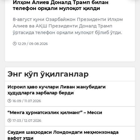
оналд Трамп билан
Жо Байденнинг сарато
 мулоқот қилди
тарқалди
арбайжон Президенти Илҳом
АҚШнинг собиқ президен
зиденти Доналд Трамп
аниқланган простата сар
орқали мулоқот бўлиб ўтди.
бошқа қисмларига, жумла
тарқа…
14:43 / 09.08.2026
Энг кўп ўқилганлар
Исроил ҳаво кучлари Ливан жанубидаги
ҳудудларга зарбалар берди
16:09 / 11.07.2026
“Менга ҳурматсизлик қилманг” – Месси
17:03 / 12.07.2026
Саудия шаҳзодаси Лондондаги меҳмонхонада
вафот этди