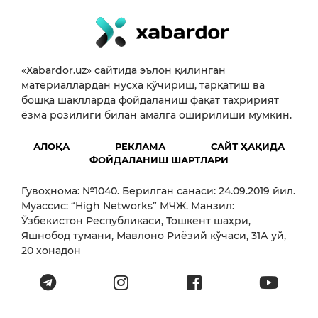
«Xabardor.uz» сайтида эълон қилинган
материаллардан нусха кўчириш, тарқатиш ва
бошқа шаклларда фойдаланиш фақат таҳририят
ёзма розилиги билан амалга оширилиши мумкин.
АЛОҚА
РЕКЛАМА
САЙТ ҲАҚИДА
ФОЙДАЛАНИШ ШАРТЛАРИ
Гувоҳнома: №1040. Берилган санаси: 24.09.2019 йил.
Муассис: “High Networks” МЧЖ. Манзил:
Ўзбекистон Республикаси, Тошкент шаҳри,
Яшнобод тумани, Мавлоно Риёзий кўчаси, 31А уй,
20 хонадон