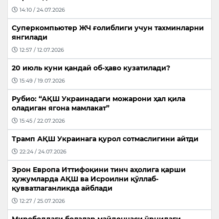
14:10 / 24.07.2026
Суперкомпьютер ЖЧ ғолиблиги учун тахминларни
янгилади
12:57 / 12.07.2026
20 июль куни қандай об-ҳаво кузатилади?
15:49 / 19.07.2026
Рубио: “АҚШ Украинадаги можарони ҳал қила
оладиган ягона мамлакат”
15:45 / 22.07.2026
Трамп АҚШ Украинага қурол сотмаслигини айтди
22:24 / 24.07.2026
Эрон Европа Иттифоқини тинч аҳолига қарши
ҳужумларда АҚШ ва Исроилни қўллаб-
қувватлаганликда айблади
12:27 / 25.07.2026