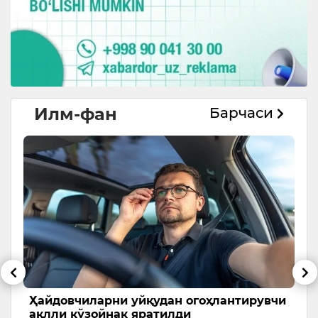
Илм-фан
Барчаси
уйқудан огоҳлантирувчи
NASA товушдан тез уч
 яратилди
синовдан ўтказди