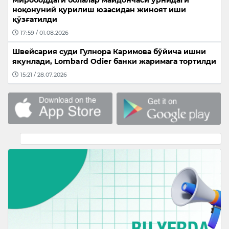
Мирободдаги болалар майдончаси ўрнидаги
ноқонуний қурилиш юзасидан жиноят иши
қўзғатилди
17:59 / 01.08.2026
Швейсария суди Гулнора Каримова бўйича ишни
якунлади, Lombard Odier банки жаримага тортилди
15:21 / 28.07.2026