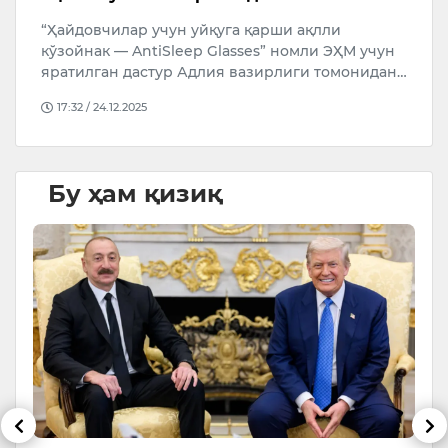
 уйқуга қарши ақлли
14:28 / 29.10.2025
eep Glasses” номли ЭҲМ учун
 Адлия вазирлиги томонидан…
Бу ҳам қизиқ