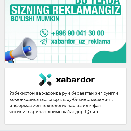
Ўзбекистон ва жаҳонда рўй бераётган энг сўнгги
воқеа-ҳодисалар, спорт, шоу-бизнес, маданият,
информацион технологиялар ва илм-фан
янгиликларидан доимо хабардор бўлинг!