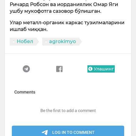
Ричард Робсон ва иорданиялик Омар Яги
ушбу мукофотга сазовор бўлишган.
Улар металл-органик каркас тузилмаларини
ишлаб чиққан.
Нобел
agrokimyo
Улашинг