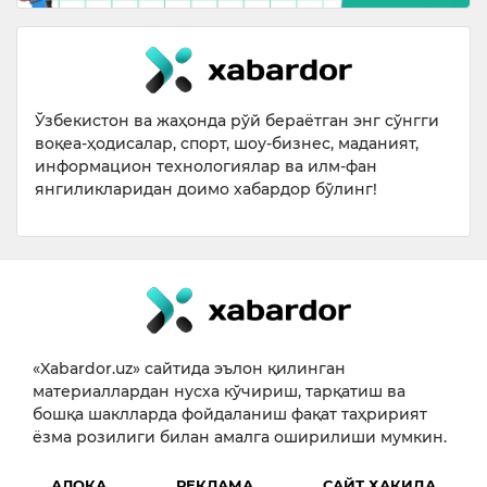
Ўзбекистон ва жаҳонда рўй бераётган энг сўнгги
воқеа-ҳодисалар, спорт, шоу-бизнес, маданият,
информацион технологиялар ва илм-фан
янгиликларидан доимо хабардор бўлинг!
«Xabardor.uz» сайтида эълон қилинган
материаллардан нусха кўчириш, тарқатиш ва
бошқа шаклларда фойдаланиш фақат таҳририят
ёзма розилиги билан амалга оширилиши мумкин.
АЛОҚА
РЕКЛАМА
САЙТ ҲАҚИДА