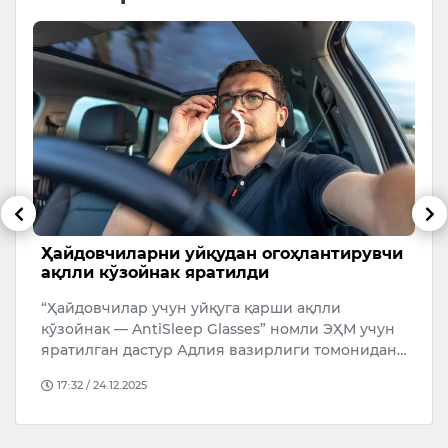
Ҳайдовчиларни уйқудан огоҳлантирувчи
N
ақлли кўзойнак яратилди
с
“Ҳайдовчилар учун уйқуга қарши ақлли
кўзойнак — AntiSleep Glasses” номли ЭҲМ учун
яратилган дастур Адлия вазирлиги томонидан…
17:32 / 24.12.2025