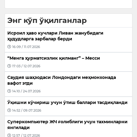
Энг кўп ўқилганлар
Исроил ҳаво кучлари Ливан жанубидаги
ҳудудларга зарбалар берди
16:09 / 11.07.2026
“Менга ҳурматсизлик қилманг” – Месси
17:03 / 12.07.2026
Саудия шаҳзодаси Лондондаги меҳмонхонада
вафот этди
14:10 / 24.07.2026
Ўқишни кўчириш учун ўтиш баллари тасдиқланди
14:52 / 09.07.2026
Суперкомпьютер ЖЧ ғолиблиги учун тахминларни
янгилади
12:57 / 12.07.2026