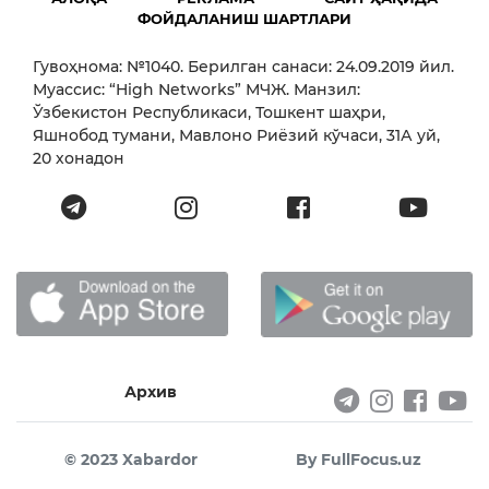
ФОЙДАЛАНИШ ШАРТЛАРИ
Гувоҳнома: №1040. Берилган санаси: 24.09.2019 йил.
Муассис: “High Networks” МЧЖ. Манзил:
Ўзбекистон Республикаси, Тошкент шаҳри,
Яшнобод тумани, Мавлоно Риёзий кўчаси, 31А уй,
20 хонадон
Архив
© 2023 Xabardor
By FullFocus.uz