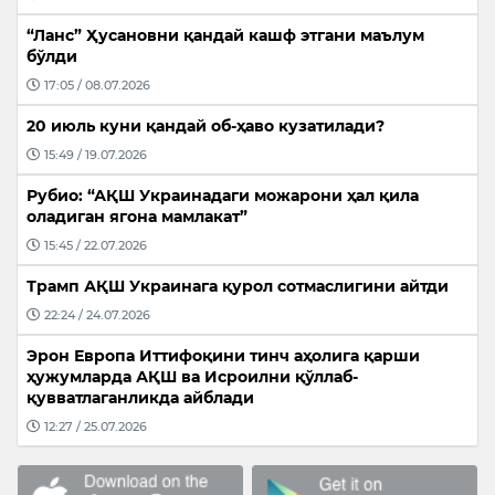
“Ланс” Ҳусановни қандай кашф этгани маълум
бўлди
17:05 / 08.07.2026
20 июль куни қандай об-ҳаво кузатилади?
15:49 / 19.07.2026
Рубио: “АҚШ Украинадаги можарони ҳал қила
оладиган ягона мамлакат”
15:45 / 22.07.2026
Трамп АҚШ Украинага қурол сотмаслигини айтди
22:24 / 24.07.2026
Эрон Европа Иттифоқини тинч аҳолига қарши
ҳужумларда АҚШ ва Исроилни қўллаб-
қувватлаганликда айблади
12:27 / 25.07.2026