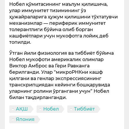
Нобел қўмитасининг маълум қилишича,
улар иммунитет тизимининг ўз
ҳужайраларига ҳужум қилишини тўхтатувчи
механизмлар — периферик иммунитет
толерантлиги бўйича олиб борган
кашфиётлари учун мукофотга лойиқ деб
топилди.
Ўтган йили физиология ва тиббиёт бўйича
Нобел мукофоти америкалик олимлар
Виктор Амброс ва Гери Равканга
берилганди. Улар “микроРНКни кашф
қилгани ва генлар экспрессиясининг
транскрипциядан кейинги бошқарувида
уларнинг ролини ўргангани учун” Нобел
билан тақдирланганди.
АҚШ
Нобел
Тиббиёт
Япония