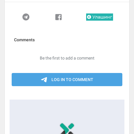
Улашинг