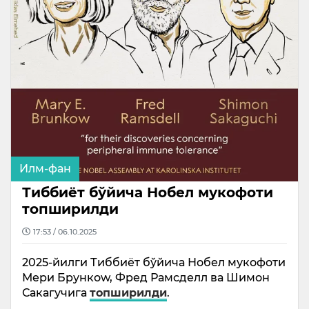
Илм-фан
Тиббиёт бўйича Нобел мукофоти
топширилди
17:53 / 06.10.2025
2025-йилги Тиббиёт бўйича Нобел мукофоти
Мери Брункоw, Фред Рамсделл ва Шимон
Сакагучига
топширилди
.