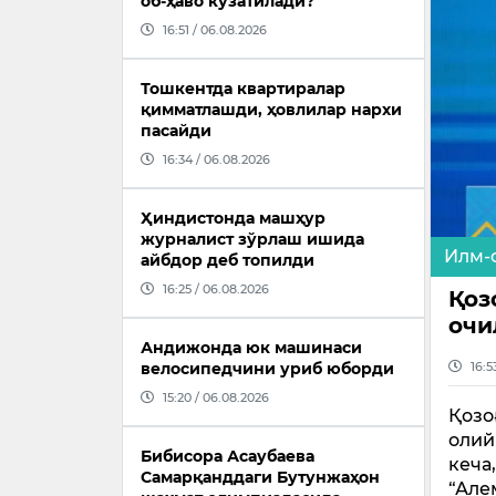
об-ҳаво кузатилади?
16:51 / 06.08.2026
Тошкентда квартиралар
қимматлашди, ҳовлилар нархи
пасайди
16:34 / 06.08.2026
Ҳиндистонда машҳур
журналист зўрлаш ишида
Илм-
айбдор деб топилди
16:25 / 06.08.2026
Қоз
очи
Андижонда юк машинаси
велосипедчини уриб юборди
16:5
15:20 / 06.08.2026
Қозо
олий
Бибисора Асаубаева
кеча
Самарқанддаги Бутунжаҳон
“Але