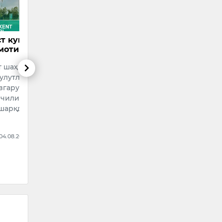
Путин оғир жиноятлар
Андижонда юк
учун судланган айрим
машинаси
шахсларни армияга
велосипедчини уриб
қабул қилишга рухсат
юборди
берди
Бугун, 6 август куни
Россия президенти
Андижон шаҳрининг
Владимир Путин оғир
Пирмуҳаммедов кўчасид
жиноятлар учун судланган
йўл-транспорт ҳодисаси
айрим шахсларнинг
содир бўлди.
Россия Мудофаа
15:20 / 06.08.2026
вазирлиги билан ҳарбий
хизма…
14:31 / 05.08.2026