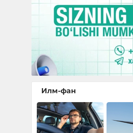
Илм-фан