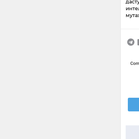
даст
инте
мута