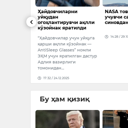
арни
NASA товушдан тез
Кимё бў
учувчи самолётни
мукофот
рувчи ақлли
синовдан ўтказди
аниқлан
яратилди
Кимё бўйи
14:28 / 29.10.2025
р учун уйқуга
Нобел му
 кўзойнак —
ғолиблари
asses” номли
18:32 / 08.
атилган дастур
лиги
025
Бу ҳам қизиқ