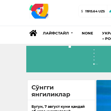
$
11915.64 UZS
ЛАЙФСТАЙЛ
NONE
УКР
– Р
Сўнгги
янгиликлар
Бугун, 7 август куни қандай