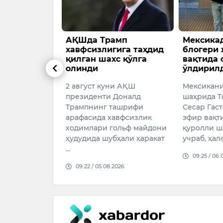
Шда Трамп
Мексикада ТикТок
вфсизлигига таҳдид
блогери жонли эфир
лган шахс қўлга
вақтида отиб
инди
ўлдирилди
август куни АҚШ
Мексиканинг Кулякан
езиденти Доналд
шаҳрида ТикТок блогери
ампнинг ташрифи
Сесар Гастелум жонли
афасида хавфсизлик
эфир вақтида номаълум
димлари гольф майдони
қуролли шахслар ҳужумига
дудида шубҳали ҳаракат
учраб, ҳалок …
09:25 / 06.08.2026
09:22 / 05.08.2026