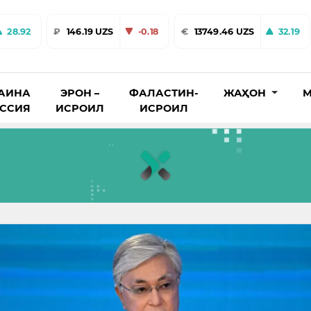
28.92
₽
146.19 UZS
-0.18
€
13749.46 UZS
32.19
АИНА
ЭРОН –
ФАЛАСТИН-
ЖАҲОН
М
ОССИЯ
ИСРОИЛ
ИСРОИЛ