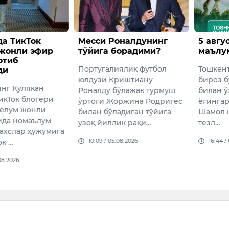
Месси Роналдунинг
5 август кунги об-ҳаво
тўйига борадими?
маълумоти
Португалиялик футбол
Тошкент шаҳрида ҳаво
юлдузи Криштиану
бироз булутли, вақти-вақти
Роналду бўлажак турмуш
билан ўзгарувчан бўлади,
ўртоғи Жоржина Родригес
ёғингарчилик кутилмайди.
билан бўладиган тўйига
Шамол шарқдан 3-8 м/с
узоқ йиллик рақи…
тезл…
10:09 / 05.08.2026
16:44 / 04.08.2026