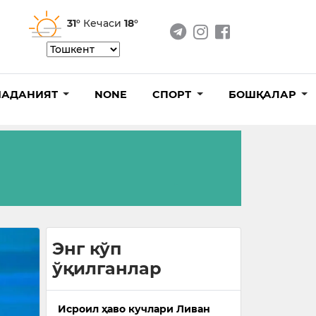
31°
Кечаси
18°
АДАНИЯТ
NONE
СПОРТ
БОШҚАЛАР
Энг кўп
ўқилганлар
Исроил ҳаво кучлари Ливан