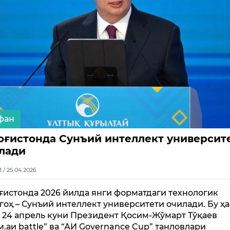
фан
оғистонда Сунъий интеллект университ
лади
3 / 25.04.2026
ғистонда 2026 йилда янги форматдаги технологик
гоҳ – Сунъий интеллект университети очилади. Бу ҳ
, 24 апрель куни Президент Қосим-Жўмарт Тўқаев
м.аи battle” ва “АИ Governance Cup” танловлари