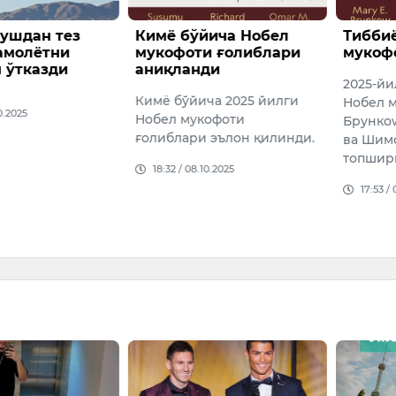
йича Нобел
Тиббиёт бўйича Нобел
Тил с
и ғолиблари
мукофоти топширилди
бўлма
ди
ўқиту
2025-йилги Тиббиёт бўйича
якуни
ча 2025 йилги
Нобел мукофоти Мери
ишла
кофоти
Брункоw, Фред Рамсделл
Қорақа
 эълон қилинди.
ва Шимон Сакагучига
вилоят
топширилди.
10.2025
шаҳрид
бўлимл
17:53 / 06.10.2025
топшир
16:14 /