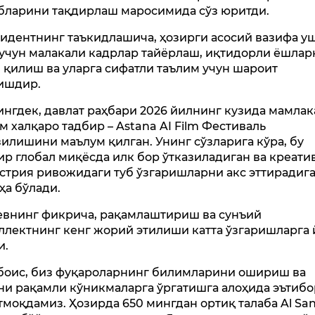
бларини тақдирлаш маросимида сўз юритди.
идентнинг таъкидлашича, ҳозирги асосий вазифа у
 учун малакали кадрлар тайёрлаш, иқтидорли ёшлар
 қилиш ва уларга сифатли таълим учун шароит
ишдир.
нгдек, давлат раҳбари 2026 йилнинг кузида мамлак
м халқаро тадбир – Astana AI Film Фестиваль
зилишини маълум қилган. Унинг сўзларига кўра, бу
ир глобал миқёсда илк бор ўтказиладиган ва креати
стрия ривожидаги туб ўзгаришларни акс эттирадиг
ҳа бўлади.
евнинг фикрича, рақамлаштириш ва сунъий
ллектнинг кенг жорий этилиши катта ўзгаришларга 
и.
боис, биз фуқароларнинг билимларини ошириш ва
ни рақамли кўникмаларга ўргатишга алоҳида эътибо
тмоқдамиз. Ҳозирда 650 мингдан ортиқ талаба Al Sa