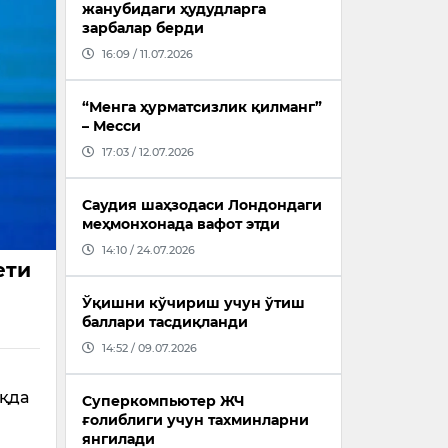
жанубидаги ҳудудларга
зарбалар берди
16:09 / 11.07.2026
“Менга ҳурматсизлик қилманг”
– Месси
17:03 / 12.07.2026
Саудия шаҳзодаси Лондондаги
меҳмонхонада вафот этди
14:10 / 24.07.2026
ети
Ўқишни кўчириш учун ўтиш
баллари тасдиқланди
14:52 / 09.07.2026
ақда
Суперкомпьютер ЖЧ
ғолиблиги учун тахминларни
янгилади