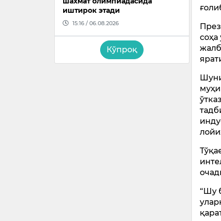
шахмат олимпиадасида
ғоли
иштирок этади
15:16 / 06.08.2026
През
соҳа
жалб
Кўпроқ
ярат
Шуни
муҳи
ўтка
тадб
инду
лойи
Тўқа
инте
очад
“Шу 
улар
қара