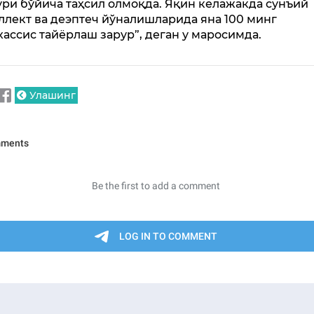
ури бўйича таҳсил олмоқда. Яқин келажакда сунъий
ллект ва деэптеч йўналишларида яна 100 минг
хассис тайёрлаш зарур”, деган у маросимда.
Улашинг