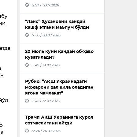
12:57 / 12.07.2026
шбу
“Ланс” Ҳусановни қандай
ни
кашф этгани маълум бўлди
17:05 / 08.07.2026
атда
20 июль куни қандай об-ҳаво
кузатилади?
15:49 / 19.07.2026
в
ан
Рубио: “АҚШ Украинадаги
можарони ҳал қила оладиган
ягона мамлакат”
йўл
15:45 / 22.07.2026
Трамп АҚШ Украинага қурол
сотмаслигини айтди
р
22:24 / 24.07.2026
na