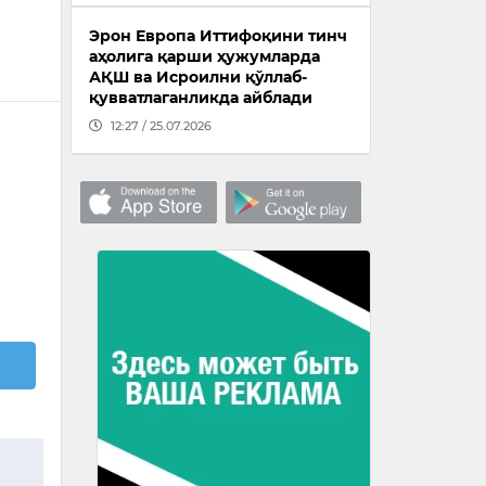
Эрон Европа Иттифоқини тинч
аҳолига қарши ҳужумларда
АҚШ ва Исроилни қўллаб-
қувватлаганликда айблади
12:27 / 25.07.2026