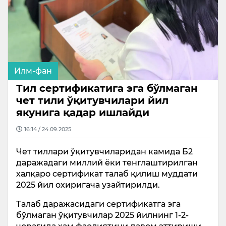
Илм-фан
Тил сертификатига эга бўлмаган
чет тили ўқитувчилари йил
якунига қадар ишлайди
16:14 / 24.09.2025
Чет тиллари ўқитувчиларидан камида Б2
даражадаги миллий ёки тенглаштирилган
халқаро сертификат талаб қилиш муддати
2025 йил охиригача узайтирилди.
Талаб даражасидаги сертификатга эга
бўлмаган ўқитувчилар 2025 йилнинг 1-2-