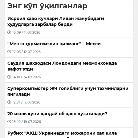
Энг кўп ўқилганлар
Исроил ҳаво кучлари Ливан жанубидаги
ҳудудларга зарбалар берди
16:09 / 11.07.2026
“Менга ҳурматсизлик қилманг” – Месси
17:03 / 12.07.2026
Саудия шаҳзодаси Лондондаги меҳмонхонада
вафот этди
14:10 / 24.07.2026
Суперкомпьютер ЖЧ ғолиблиги учун тахминларни
янгилади
12:57 / 12.07.2026
20 июль куни қандай об-ҳаво кузатилади?
15:49 / 19.07.2026
Рубио: “АҚШ Украинадаги можарони ҳал қила