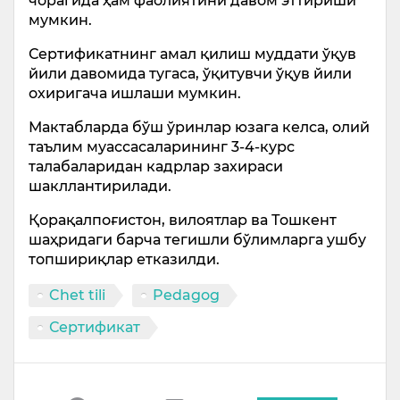
чорагида ҳам фаолиятини давом эттириши
мумкин.
Сертификатнинг амал қилиш муддати ўқув
йили давомида тугаса, ўқитувчи ўқув йили
охиригача ишлаши мумкин.
Мактабларда бўш ўринлар юзага келса, олий
таълим муассасаларининг 3-4-курс
талабаларидан кадрлар захираси
шакллантирилади.
Қорақалпоғистон, вилоятлар ва Тошкент
шаҳридаги барча тегишли бўлимларга ушбу
топшириқлар етказилди.
Chet tili
Pedagog
Сертификат