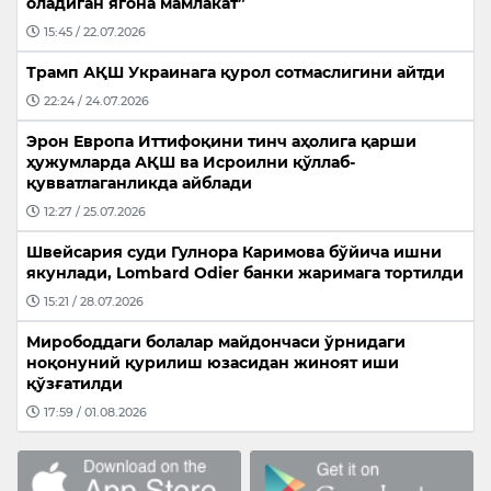
оладиган ягона мамлакат”
15:45 / 22.07.2026
Трамп АҚШ Украинага қурол сотмаслигини айтди
22:24 / 24.07.2026
Эрон Европа Иттифоқини тинч аҳолига қарши
ҳужумларда АҚШ ва Исроилни қўллаб-
қувватлаганликда айблади
12:27 / 25.07.2026
Швейсария суди Гулнора Каримова бўйича ишни
якунлади, Lombard Odier банки жаримага тортилди
15:21 / 28.07.2026
Мирободдаги болалар майдончаси ўрнидаги
ноқонуний қурилиш юзасидан жиноят иши
қўзғатилди
17:59 / 01.08.2026