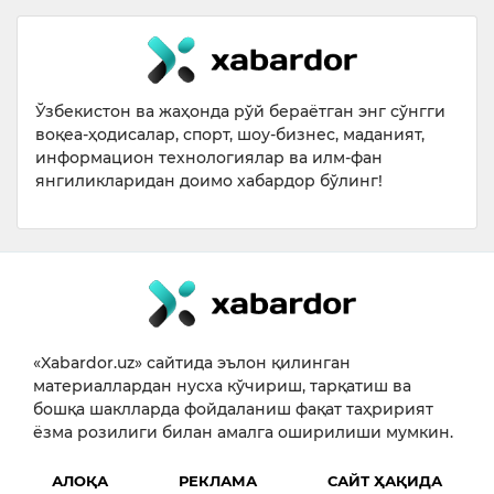
Ўзбекистон ва жаҳонда рўй бераётган энг сўнгги
воқеа-ҳодисалар, спорт, шоу-бизнес, маданият,
информацион технологиялар ва илм-фан
янгиликларидан доимо хабардор бўлинг!
«Xabardor.uz» сайтида эълон қилинган
материаллардан нусха кўчириш, тарқатиш ва
бошқа шаклларда фойдаланиш фақат таҳририят
ёзма розилиги билан амалга оширилиши мумкин.
АЛОҚА
РЕКЛАМА
САЙТ ҲАҚИДА