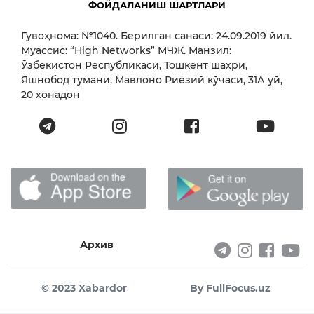
ФОЙДАЛАНИШ ШАРТЛАРИ
Гувоҳнома: №1040. Берилган санаси: 24.09.2019 йил.
Муассис: “High Networks” МЧЖ. Манзил:
Ўзбекистон Республикаси, Тошкент шаҳри,
Яшнобод тумани, Мавлоно Риёзий кўчаси, 31А уй,
20 хонадон
Архив
© 2023 Xabardor
By FullFocus.uz