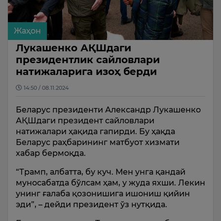
Жаҳон
Лукашенко АҚШдаги
президентлик сайловлари
натижаларига изоҳ берди
14:50 / 08.11.2024
Беларус президенти Александр Лукашенко
АҚШдаги президент сайловлари
натижалари ҳақида гапирди. Бу ҳақда
Беларус раҳбарининг матбуот хизмати
хабар бермоқда.
“Трамп, албатта, бу куч. Мен унга қандай
муносабатда бўлсам ҳам, у жуда яхши. Лекин
унинг ғалаба қозонишига ишониш қийин
эди”, – дейди президент ўз нутқида.