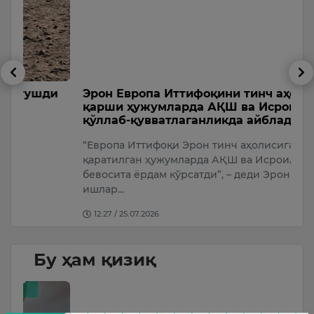
и
Эрон Европа Иттифоқини тинч аҳолига
Т
қарши ҳужумларда АҚШ ва Исроилни
с
қўллаб-қувватлаганликда айблади
А
“Европа Иттифоқи Эрон тинч аҳолисига
У
қаратилган ҳужумларда АҚШ ва Исроилга
бевосита ёрдам кўрсатди”, – деди Эрон Ташқи
ишлар…
12:27 / 25.07.2026
Бу ҳам қизиқ