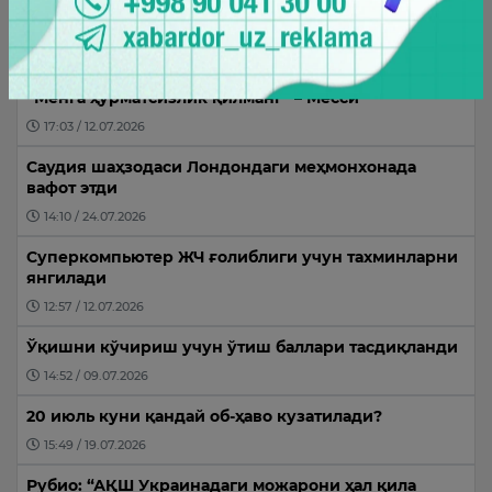
Исроил ҳаво кучлари Ливан жанубидаги
ҳудудларга зарбалар берди
16:09 / 11.07.2026
“Менга ҳурматсизлик қилманг” – Месси
17:03 / 12.07.2026
Саудия шаҳзодаси Лондондаги меҳмонхонада
вафот этди
14:10 / 24.07.2026
Суперкомпьютер ЖЧ ғолиблиги учун тахминларни
янгилади
12:57 / 12.07.2026
Ўқишни кўчириш учун ўтиш баллари тасдиқланди
14:52 / 09.07.2026
20 июль куни қандай об-ҳаво кузатилади?
15:49 / 19.07.2026
Рубио: “АҚШ Украинадаги можарони ҳал қила