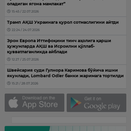
оладиган ягона мамлакат”
15:45 / 22.07.2026
Трамп АҚШ Украинага қурол сотмаслигини айтди
22:24 / 24.07.2026
Эрон Европа Иттифоқини тинч аҳолига қарши
ҳужумларда АҚШ ва Исроилни қўллаб-
қувватлаганликда айблади
12:27 / 25.07.2026
Швейсария суди Гулнора Каримова бўйича ишни
якунлади, Lombard Odier банки жаримага тортилди
15:21 / 28.07.2026