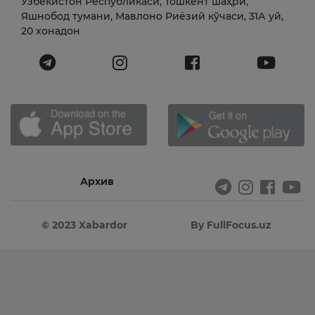
Ўзбекистон Республикаси, Тошкент шаҳри,
Яшнобод тумани, Мавлоно Риёзий кўчаси, 31А уй,
20 хонадон
Архив
© 2023 Xabardor
By FullFocus.uz