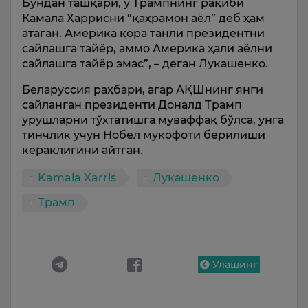
Бундан ташқари, у Трампнинг рақиби
Камала Харрисни “қаҳрамон аёл” деб ҳам
атаган. Америка қора танли президентни
сайлашга тайёр, аммо Америка ҳали аёлни
сайлашга тайёр эмас”, – деган Лукашенко.
Беларуссия раҳбари, агар АҚШнинг янги
сайланган президенти Доналд Трамп
урушларни тўхтатишга муваффақ бўлса, унга
тинчлик учун Нобел мукофоти берилиши
кераклигини айтган.
Kamala Xarris
Лукашенко
Трамп
Улашинг