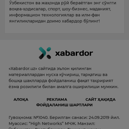
Ўзбекистон ва жаҳонда рўй бераётган энг сўнгги
воқеа-ҳодисалар, спорт, шоу-бизнес, маданият,
информацион технологиялар ва илм-фан
янгиликларидан доимо хабардор бўлинг!
«Xabardor.uz» сайтида эълон қилинган
материаллардан нусха кўчириш, тарқатиш ва
бошқа шаклларда фойдаланиш фақат таҳририят
ёзма розилиги билан амалга оширилиши мумкин.
АЛОҚА
РЕКЛАМА
САЙТ ҲАҚИДА
ФОЙДАЛАНИШ ШАРТЛАРИ
Гувоҳнома: №1040. Берилган санаси: 24.09.2019 йил.
Муассис: “High Networks” МЧЖ. Манзил: