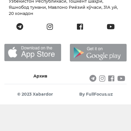
Ўзбекистон Республикаси, Тошкент шаҳри,
Яшнобод тумани, Мавлоно Риёзий кўчаси, 31А уй,
20 хонадон
Архив
© 2023 Xabardor
By FullFocus.uz