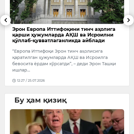
и
Эрон Европа Иттифоқини тинч аҳолига
Т
қарши ҳужумларда АҚШ ва Исроилни
с
қўллаб-қувватлаганликда айблади
А
“Европа Иттифоқи Эрон тинч аҳолисига
У
қаратилган ҳужумларда АҚШ ва Исроилга
бевосита ёрдам кўрсатди”, – деди Эрон Ташқи
ишлар…
12:27 / 25.07.2026
Бу ҳам қизиқ