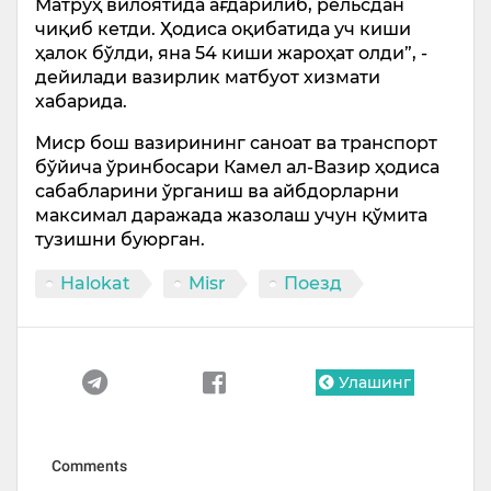
Матруҳ вилоятида ағдарилиб, рельсдан
чиқиб кетди. Ҳодиса оқибатида уч киши
ҳалок бўлди, яна 54 киши жароҳат олди”, -
дейилади вазирлик матбуот хизмати
хабарида.
Миср бош вазирининг саноат ва транспорт
бўйича ўринбосари Камел ал-Вазир ҳодиса
сабабларини ўрганиш ва айбдорларни
максимал даражада жазолаш учун қўмита
тузишни буюрган.
Halokat
Misr
Поезд
Улашинг