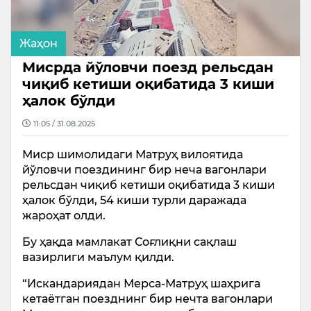
Жаҳон
Мисрда йўловчи поезд рельсдан
чиқиб кетиши оқибатида 3 киши
ҳалок бўлди
11:05 / 31.08.2025
Миср шимолидаги Матруҳ вилоятида
йўловчи поездининг бир неча вагонлари
рельсдан чиқиб кетиши оқибатида 3 киши
ҳалок бўлди, 54 киши турли даражада
жароҳат олди.
Бу ҳақда мамлакат Соғлиқни сақлаш
вазирлиги маълум қилди.
“Искандариядан Мерса-Матруҳ шаҳрига
кетаётган поезднинг бир нечта вагонлари