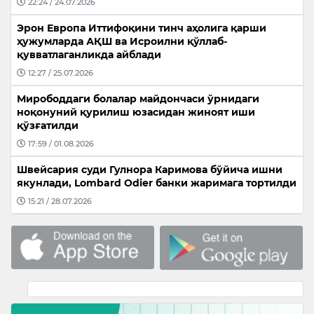
22:24 / 24.07.2026
Эрон Европа Иттифоқини тинч аҳолига қарши
ҳужумларда АҚШ ва Исроилни қўллаб-
қувватлаганликда айблади
12:27 / 25.07.2026
Мирободдаги болалар майдончаси ўрнидаги
ноқонуний қурилиш юзасидан жиноят иши
қўзғатилди
17:59 / 01.08.2026
Швейсария суди Гулнора Каримова бўйича ишни
якунлади, Lombard Odier банки жаримага тортилди
15:21 / 28.07.2026