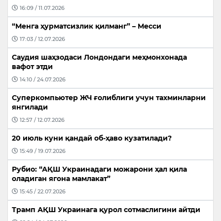
16:09 / 11.07.2026
“Менга ҳурматсизлик қилманг” – Месси
17:03 / 12.07.2026
Саудия шаҳзодаси Лондондаги меҳмонхонада
вафот этди
14:10 / 24.07.2026
Суперкомпьютер ЖЧ ғолиблиги учун тахминларни
янгилади
12:57 / 12.07.2026
20 июль куни қандай об-ҳаво кузатилади?
15:49 / 19.07.2026
Рубио: “АҚШ Украинадаги можарони ҳал қила
оладиган ягона мамлакат”
15:45 / 22.07.2026
Трамп АҚШ Украинага қурол сотмаслигини айтди