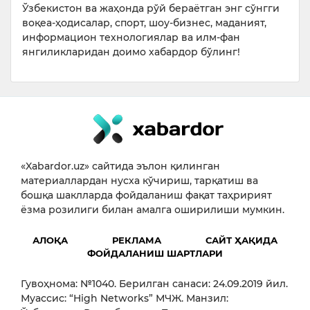
Ўзбекистон ва жаҳонда рўй бераётган энг сўнгги
воқеа-ҳодисалар, спорт, шоу-бизнес, маданият,
информацион технологиялар ва илм-фан
янгиликларидан доимо хабардор бўлинг!
«Xabardor.uz» сайтида эълон қилинган
материаллардан нусха кўчириш, тарқатиш ва
бошқа шаклларда фойдаланиш фақат таҳририят
ёзма розилиги билан амалга оширилиши мумкин.
АЛОҚА
РЕКЛАМА
САЙТ ҲАҚИДА
ФОЙДАЛАНИШ ШАРТЛАРИ
Гувоҳнома: №1040. Берилган санаси: 24.09.2019 йил.
Муассис: “High Networks” МЧЖ. Манзил: