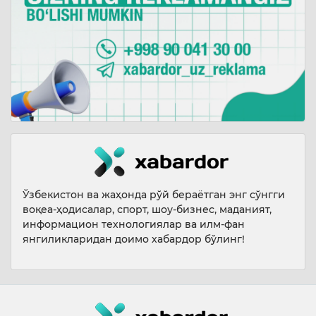
Ўзбекистон ва жаҳонда рўй бераётган энг сўнгги
воқеа-ҳодисалар, спорт, шоу-бизнес, маданият,
информацион технологиялар ва илм-фан
янгиликларидан доимо хабардор бўлинг!