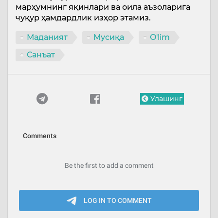
марҳумнинг яқинлари ва оила аъзоларига
чуқур ҳамдардлик изҳор этамиз.
Маданият
Мусиқа
O'lim
Санъат
Улашинг