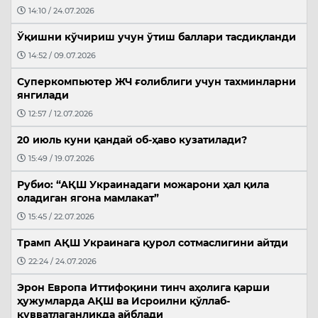
14:10 / 24.07.2026
Ўқишни кўчириш учун ўтиш баллари тасдиқланди
14:52 / 09.07.2026
Суперкомпьютер ЖЧ ғолиблиги учун тахминларни
янгилади
12:57 / 12.07.2026
20 июль куни қандай об-ҳаво кузатилади?
15:49 / 19.07.2026
Рубио: “АҚШ Украинадаги можарони ҳал қила
оладиган ягона мамлакат”
15:45 / 22.07.2026
Трамп АҚШ Украинага қурол сотмаслигини айтди
22:24 / 24.07.2026
Эрон Европа Иттифоқини тинч аҳолига қарши
ҳужумларда АҚШ ва Исроилни қўллаб-
қувватлаганликда айблади