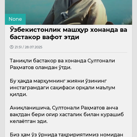
None
Ўзбекистонлик машҳур хонанда ва
бастакор вафот этди
21:51 / 28.07.2025
Таниқли бастакор ва хонанда Султонaли
Раҳматов оламдан ўтди.
Бу ҳақда марҳумнинг жияни ўзининг
инстаграмдаги саҳифаси орқали маълум
қилди.
Аниқланишича, Султонaли Раҳматов анча
вақтдан бери оғир хасталик билан курашиб
келаётган эди.
Биз ҳам ўз ўрнида таҳририятимиз номидан