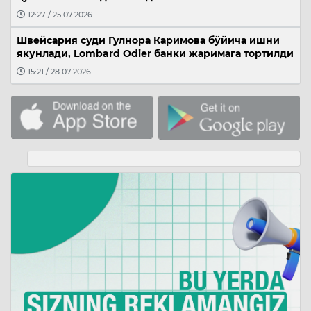
12:27 / 25.07.2026
Швейсария суди Гулнора Каримова бўйича ишни
якунлади, Lombard Odier банки жаримага тортилди
15:21 / 28.07.2026