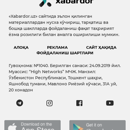
«Xabardor.uz» сайтида эълон қилинган
материаллардан нусха кўчириш, тарқатиш ва
бошқа шаклларда фойдаланиш фақат таҳририят
ёзма розилиги билан амалга оширилиши мумкин.
АЛОҚА
РЕКЛАМА
САЙТ ҲАҚИДА
ФОЙДАЛАНИШ ШАРТЛАРИ
Гувоҳнома: №1040. Берилган санаси: 24.09.2019 йил.
Муассис: “High Networks” МЧЖ. Манзил:
Ўзбекистон Республикаси, Тошкент шаҳри,
Яшнобод тумани, Мавлоно Риёзий кўчаси, 31А уй,
20 хонадон