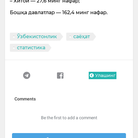
– Хитой — 27,6 минг нафар;
Бошқа давлатлар — 162,4 минг нафар.
Ўзбекистонлик
саёҳат
статистика
Улашинг