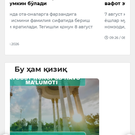
вафот этди
с
7 август куни Ўзбекистонда хизмат кўрсатган
А
ёшлар мураббийси, санъатшунослик фанлари
қ
т
номзоди, профессор, таниқли киноактёр, …
“
…
09:26 / 08.08.2026
Бу ҳам қизиқ