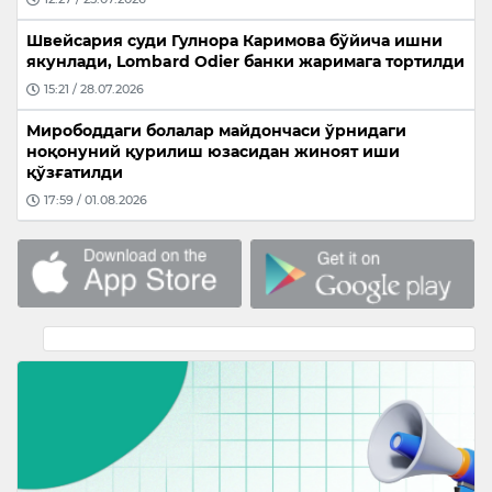
Швейсария суди Гулнора Каримова бўйича ишни
якунлади, Lombard Odier банки жаримага тортилди
15:21 / 28.07.2026
Мирободдаги болалар майдончаси ўрнидаги
ноқонуний қурилиш юзасидан жиноят иши
қўзғатилди
17:59 / 01.08.2026