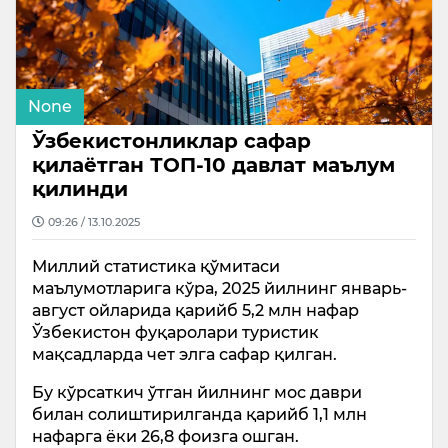
None
Ўзбекистонликлар сафар
қилаётган ТОП-10 давлат маълум
қилинди
09:26 / 13.10.2025
Миллий статистика қўмитаси
маълумотларига кўра, 2025 йилнинг январь-
август ойларида қарийб 5,2 млн нафар
Ўзбекистон фуқаролари туристик
мақсадларда чет элга сафар қилган.
Бу кўрсаткич ўтган йилнинг мос даври
билан солиштирилганда қарийб 1,1 млн
нафарга ёки 26,8 фоизга ошган.