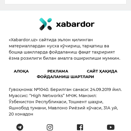
«Xabardor.uz» сайтида эълон қилинган
материаллардан нусха кўчириш, тарқатиш ва
бошқа шаклларда фойдаланиш фақат таҳририят
ёзма розилиги билан амалга оширилиши мумкин.
АЛОҚА
РЕКЛАМА
САЙТ ҲАҚИДА
ФОЙДАЛАНИШ ШАРТЛАРИ
Гувоҳнома: №1040. Берилган санаси: 24.09.2019 йил.
Муассис: “High Networks” МЧЖ. Манзил:
Ўзбекистон Республикаси, Тошкент шаҳри,
Яшнобод тумани, Мавлоно Риёзий кўчаси, 31А уй,
20 хонадон