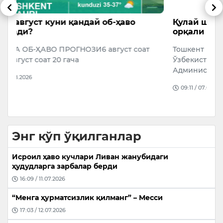
Қулай шаҳар муҳити — аниқ ечимлар
К
орқали
Т
Тошкент шаҳар ҳокими Шавкат Умурзаков
К
Ўзбекистон Республикаси Президенти
с
Администрациясининг жамоат хавфсизлиги
т
П
09:11 / 07.08.2026
Энг кўп ўқилганлар
Исроил ҳаво кучлари Ливан жанубидаги
ҳудудларга зарбалар берди
16:09 / 11.07.2026
“Менга ҳурматсизлик қилманг” – Месси
17:03 / 12.07.2026