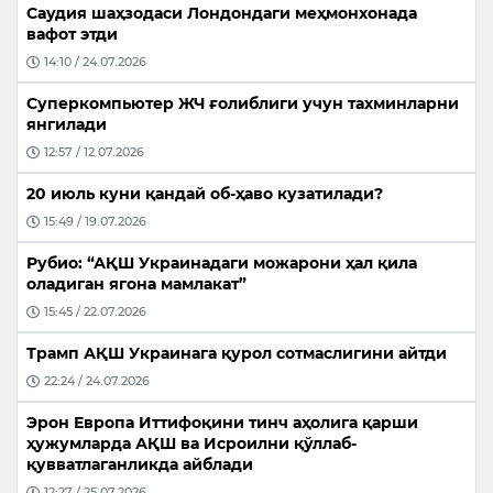
Саудия шаҳзодаси Лондондаги меҳмонхонада
вафот этди
14:10 / 24.07.2026
Суперкомпьютер ЖЧ ғолиблиги учун тахминларни
янгилади
12:57 / 12.07.2026
20 июль куни қандай об-ҳаво кузатилади?
15:49 / 19.07.2026
Рубио: “АҚШ Украинадаги можарони ҳал қила
оладиган ягона мамлакат”
15:45 / 22.07.2026
Трамп АҚШ Украинага қурол сотмаслигини айтди
22:24 / 24.07.2026
Эрон Европа Иттифоқини тинч аҳолига қарши
ҳужумларда АҚШ ва Исроилни қўллаб-
қувватлаганликда айблади
12:27 / 25.07.2026