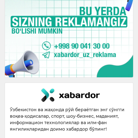
Ўзбекистон ва жаҳонда рўй бераётган энг сўнгги
воқеа-ҳодисалар, спорт, шоу-бизнес, маданият,
информацион технологиялар ва илм-фан
янгиликларидан доимо хабардор бўлинг!