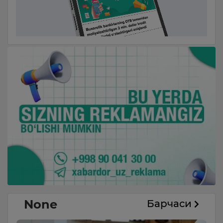
None
Барчаси