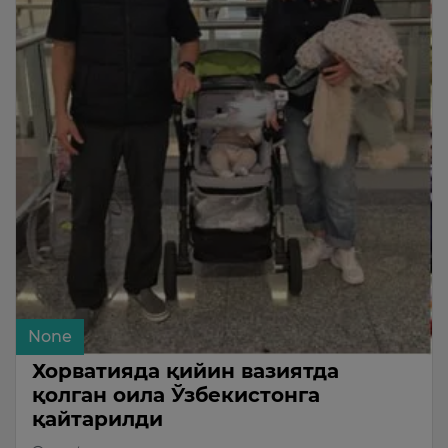
None
Хорватияда қийин вазиятда
қолган оила Ўзбекистонга
қайтарилди