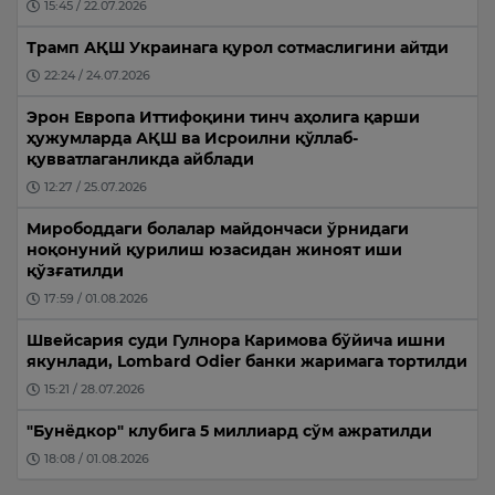
15:45 / 22.07.2026
Трамп АҚШ Украинага қурол сотмаслигини айтди
22:24 / 24.07.2026
Эрон Европа Иттифоқини тинч аҳолига қарши
ҳужумларда АҚШ ва Исроилни қўллаб-
қувватлаганликда айблади
12:27 / 25.07.2026
Мирободдаги болалар майдончаси ўрнидаги
ноқонуний қурилиш юзасидан жиноят иши
қўзғатилди
17:59 / 01.08.2026
Швейсария суди Гулнора Каримова бўйича ишни
якунлади, Lombard Odier банки жаримага тортилди
15:21 / 28.07.2026
"Бунёдкор" клубига 5 миллиард сўм ажратилди
18:08 / 01.08.2026