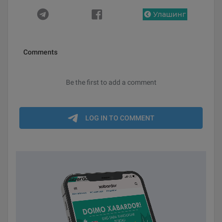
Улашинг