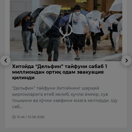
Хитойда “Дельфин” тайфуни сабаб 1
Қ
миллиондан ортиқ одам эвакуация
б
қилинди
и
“
“Дельфин” тайфуни Хитойнинг шарқий
ф
қирғоқларига етиб келиб, кучли ёмғир, сув
Ҳ
тошқини ва кўчки хавфини юзага келтирди. Шу
саб…
15:46 / 10.08.2026