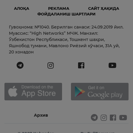
АЛОҚА
РЕКЛАМА
САЙТ ҲАҚИДА
ФОЙДАЛАНИШ ШАРТЛАРИ
Гувоҳнома: №1040. Берилган санаси: 24.09.2019 йил.
Муассис: “High Networks” МЧЖ. Манзил:
Ўзбекистон Республикаси, Тошкент шаҳри,
Яшнобод тумани, Мавлоно Риёзий кўчаси, 31А уй,
20 хонадон
Архив