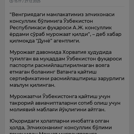
15:17 / 27.12.2025
“Венгриядаги мамлакатимиз элчихонаси
консуллик бўлимига Ўзбекистон
Республикаси фуқароси А.Ж. консуллик
ёрдами сўраб мурожаат қилди”, – деб хабар
қилмоқда “Дунё” агентлиги.
Мурожаат давомида Хорватия ҳудудида
туғилган ва муқаддам Ўзбекистон фуқароси
паспорти расмийлаштирилмаган вояга
етмаган боланинг Ватанга қайтиш
сертификатини расмийлаштириш зарурлиги
маълум қилинган.
Мурожаатчи Ўзбекистонга қайтиш учун
такрорий авиачипталарни сотиб олиш учун
молиявий маблағи йўқлигини айтган.
Юқоридаги ҳолатларни инобатга олган
ҳолда, Элчихонанинг консуллик бўлими