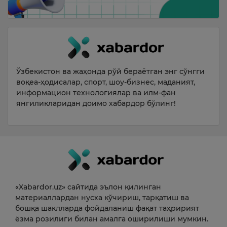
Ўзбекистон ва жаҳонда рўй бераётган энг сўнгги
воқеа-ҳодисалар, спорт, шоу-бизнес, маданият,
информацион технологиялар ва илм-фан
янгиликларидан доимо хабардор бўлинг!
«Xabardor.uz» сайтида эълон қилинган
материаллардан нусха кўчириш, тарқатиш ва
бошқа шаклларда фойдаланиш фақат таҳририят
ёзма розилиги билан амалга оширилиши мумкин.