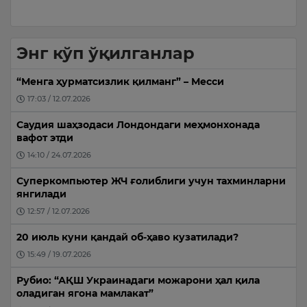
Энг кўп ўқилганлар
“Менга ҳурматсизлик қилманг” – Месси
17:03 / 12.07.2026
Саудия шаҳзодаси Лондондаги меҳмонхонада
вафот этди
14:10 / 24.07.2026
Суперкомпьютер ЖЧ ғолиблиги учун тахминларни
янгилади
12:57 / 12.07.2026
20 июль куни қандай об-ҳаво кузатилади?
15:49 / 19.07.2026
Рубио: “АҚШ Украинадаги можарони ҳал қила
оладиган ягона мамлакат”