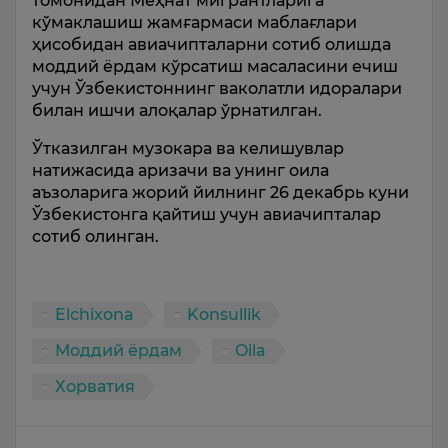
томонидан Меҳнат мигрантларига
кўмаклашиш жамғармаси маблағлари
ҳисобидан авиачипталарни сотиб олишда
моддий ёрдам кўрсатиш масаласини ечиш
учун Ўзбекистоннинг ваколатли идоралари
билан ишчи алоқалар ўрнатилган.
Ўтказилган музокара ва келишувлар
натижасида аризачи ва унинг оила
аъзоларига жорий йилнинг 26 декабрь куни
Ўзбекистонга қайтиш учун авиачипталар
сотиб олинган.
Elchixona
Konsullik
Моддий ёрдам
Oila
Хорватия