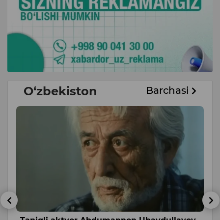
O‘zbekiston
Barchasi