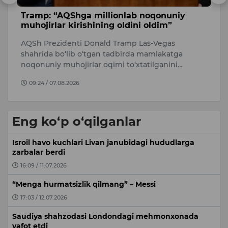
Tramp: “AQShga millionlab noqonuniy
Q
muhojirlar kirishining oldini oldim”
u
AQSh Prezidenti Donald Tramp Las-Vegas
Qo
y
shahrida bo‘lib o‘tgan tadbirda mamlakatga
uc
noqonuniy muhojirlar oqimi to‘xtatilganini…
os
09:24 / 07.08.2026
Eng ko‘p o‘qilganlar
Isroil havo kuchlari Livan janubidagi hududlarga
zarbalar berdi
16:09 / 11.07.2026
“Menga hurmatsizlik qilmang” – Messi
17:03 / 12.07.2026
Saudiya shahzodasi Londondagi mehmonxonada
vafot etdi