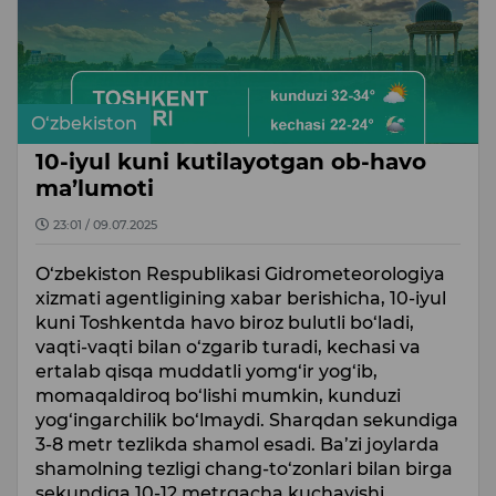
O‘zbekiston
10-iyul kuni kutilayotgan ob-havo
ma’lumoti
23:01 / 09.07.2025
O‘zbekiston Respublikasi Gidrometeorologiya
xizmati agentligining xabar berishicha, 10-iyul
kuni Toshkentda havo biroz bulutli bo‘ladi,
vaqti-vaqti bilan o‘zgarib turadi, kechasi va
ertalab qisqa muddatli yomg‘ir yog‘ib,
momaqaldiroq bo‘lishi mumkin, kunduzi
yog‘ingarchilik bo‘lmaydi. Sharqdan sekundiga
3-8 metr tezlikda shamol esadi. Ba’zi joylarda
shamolning tezligi chang-to‘zonlari bilan birga
sekundiga 10-12 metrgacha kuchayishi