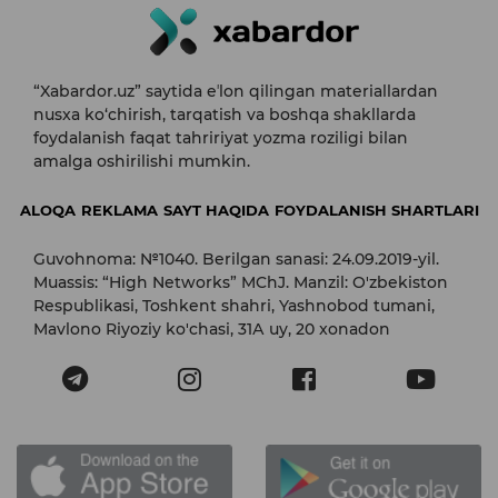
“Xabardor.uz” saytida eʼlon qilingan materiallardan
nusxa ko‘chirish, tarqatish va boshqa shakllarda
foydalanish faqat tahririyat yozma roziligi bilan
amalga oshirilishi mumkin.
ALOQA
REKLAMA
SAYT HAQIDA
FOYDALANISH SHARTLARI
Guvohnoma: №1040. Berilgan sanasi: 24.09.2019-yil.
Muassis: “High Networks” MChJ. Manzil: O'zbekiston
Respublikasi, Toshkent shahri, Yashnobod tumani,
Mavlono Riyoziy ko'chasi, 31А uy, 20 xonadon