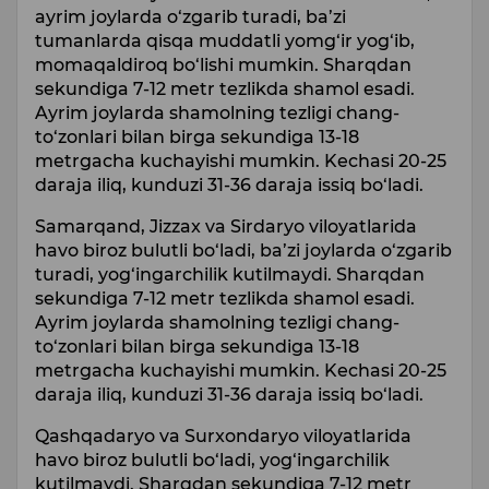
ayrim joylarda o‘zgarib turadi, ba’zi
tumanlarda qisqa muddatli yomg‘ir yog‘ib,
momaqaldiroq bo‘lishi mumkin. Sharqdan
sekundiga 7-12 metr tezlikda shamol esadi.
Ayrim joylarda shamolning tezligi chang-
to‘zonlari bilan birga sekundiga 13-18
metrgacha kuchayishi mumkin. Kechasi 20-25
daraja iliq, kunduzi 31-36 daraja issiq bo‘ladi.
Samarqand, Jizzax va Sirdaryo viloyatlarida
havo biroz bulutli bo‘ladi, ba’zi joylarda o‘zgarib
turadi, yog‘ingarchilik kutilmaydi. Sharqdan
sekundiga 7-12 metr tezlikda shamol esadi.
Ayrim joylarda shamolning tezligi chang-
to‘zonlari bilan birga sekundiga 13-18
metrgacha kuchayishi mumkin. Kechasi 20-25
daraja iliq, kunduzi 31-36 daraja issiq bo‘ladi.
Qashqadaryo va Surxondaryo viloyatlarida
havo biroz bulutli bo‘ladi, yog‘ingarchilik
kutilmaydi. Sharqdan sekundiga 7-12 metr