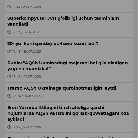
14:10 / 24.07.2026
Superkompyuter JCH g‘olibligi uchun taxminlarni
yangiladi
12:57 / 12.07.2026
20-iyul kuni qanday ob-havo kuzatiladi?
15:49 / 19.07.2026
Rubio: “AQSh Ukrainadagi mojaroni hal qila oladigan
yagona mamlakat”
15:45 / 22.07.2026
Tramp AQSh Ukrainaga qurol sotmasligini aytdi
22:24 / 24.07.2026
Eron Yevropa Ittifoqini tinch aholiga qarshi
hujumlarda AQSh va Isroilni qo‘llab-quvvatlaganlikda
aybladi
12:27 / 25.07.2026