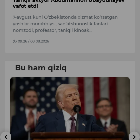
sh
Taniqli aktyor Abdumannon Ubaydullayev
A
vafot etdi
s
7-avgust kuni O‘zbekistonda xizmat ko‘rsatgan
A
i.
yoshlar murabbiysi, san’atshunoslik fanlari
qa
nomzodi, professor, taniqli kinoak…
O
09:26 / 08.08.2026
Bu ham qiziq