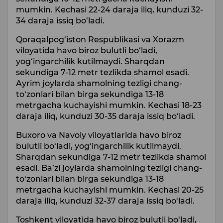
mumkin. Kechasi 22-24 daraja iliq, kunduzi 32-
34 daraja issiq bo‘ladi.
Qoraqalpog‘iston Respublikasi va Xorazm
viloyatida havo biroz bulutli bo‘ladi,
yog‘ingarchilik kutilmaydi. Sharqdan
sekundiga 7-12 metr tezlikda shamol esadi.
Ayrim joylarda shamolning tezligi chang-
to‘zonlari bilan birga sekundiga 13-18
metrgacha kuchayishi mumkin. Kechasi 18-23
daraja iliq, kunduzi 30-35 daraja issiq bo‘ladi.
Buxoro va Navoiy viloyatlarida havo biroz
bulutli bo‘ladi, yog‘ingarchilik kutilmaydi.
Sharqdan sekundiga 7-12 metr tezlikda shamol
esadi. Ba’zi joylarda shamolning tezligi chang-
to‘zonlari bilan birga sekundiga 13-18
metrgacha kuchayishi mumkin. Kechasi 20-25
daraja iliq, kunduzi 32-37 daraja issiq bo‘ladi.
Toshkent viloyatida havo biroz bulutli bo‘ladi,