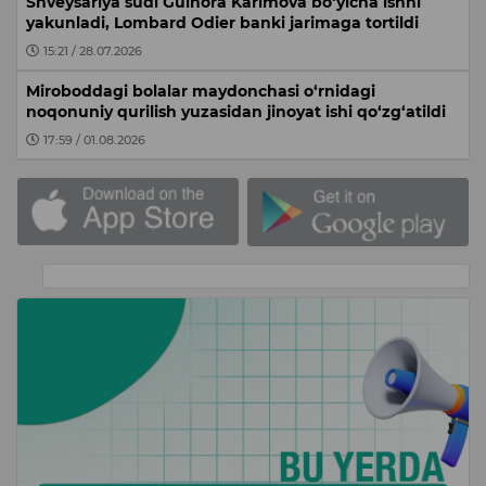
Shveysariya sudi Gulnora Karimova bo‘yicha ishni
yakunladi, Lombard Odier banki jarimaga tortildi
15:21 / 28.07.2026
Miroboddagi bolalar maydonchasi o‘rnidagi
noqonuniy qurilish yuzasidan jinoyat ishi qo‘zg‘atildi
17:59 / 01.08.2026