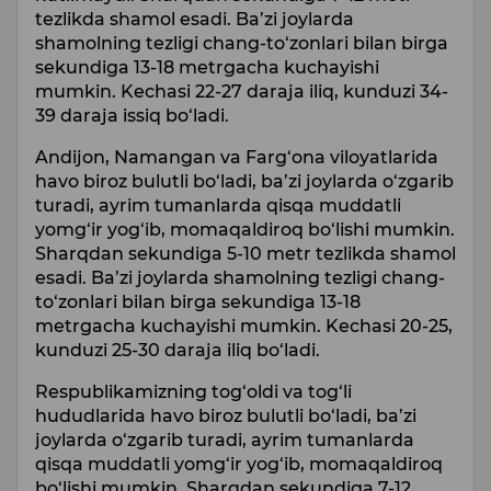
tezlikda shamol esadi. Ba’zi joylarda
shamolning tezligi chang-to‘zonlari bilan birga
sekundiga 13-18 metrgacha kuchayishi
mumkin. Kechasi 22-27 daraja iliq, kunduzi 34-
39 daraja issiq bo‘ladi.
Andijon, Namangan va Farg‘ona viloyatlarida
havo biroz bulutli bo‘ladi, ba’zi joylarda o‘zgarib
turadi, ayrim tumanlarda qisqa muddatli
yomg‘ir yog‘ib, momaqaldiroq bo‘lishi mumkin.
Sharqdan sekundiga 5-10 metr tezlikda shamol
esadi. Ba’zi joylarda shamolning tezligi chang-
to‘zonlari bilan birga sekundiga 13-18
metrgacha kuchayishi mumkin. Kechasi 20-25,
kunduzi 25-30 daraja iliq bo‘ladi.
Respublikamizning tog‘oldi va tog‘li
hududlarida havo biroz bulutli bo‘ladi, ba’zi
joylarda o‘zgarib turadi, ayrim tumanlarda
qisqa muddatli yomg‘ir yog‘ib, momaqaldiroq
bo‘lishi mumkin. Sharqdan sekundiga 7-12