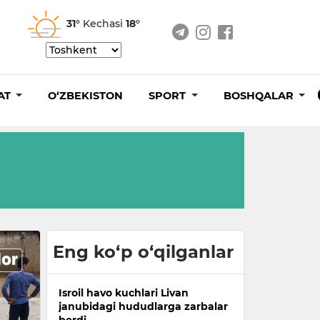
31°
Kechasi
18°
AT
O‘ZBEKISTON
SPORT
BOSHQALAR
Eng ko‘p o‘qilganlar
Isroil havo kuchlari Livan
janubidagi hududlarga zarbalar