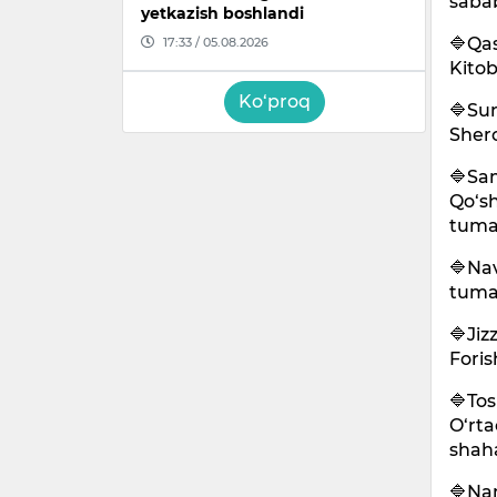
sabab
yetkazish boshlandi
🔷Qa
17:33 / 05.08.2026
Kitob
Ko‘proq
🔷Sur
Sher
🔷Sa
Qo‘sh
tuma
🔷Nav
tuma
🔷Jiz
Foris
🔷Tos
O‘rta
shaha
🔷Nam