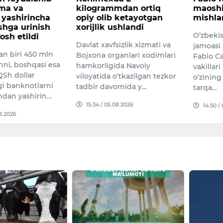
yma va
kilogrammdan ortiq
maoshi
 yashirincha
opiy olib ketayotgan
mishla
ishga urinish
xorijlik ushlandi
O‘zbekis
fosh etildi
Davlat xavfsizlik xizmati va
jamoasi
an biri 450 mln
Bojxona organlari xodimlari
Fabio C
inni, boshqasi esa
hamkorligida Navoiy
vakillar
Sh dollar
viloyatida o‘tkazilgan tezkor
o‘zinin
i banknotlarni
tadbir davomida y…
tarqa…
ndan yashirin…
15:34 / 05.08.2026
14:50 /
08.2026