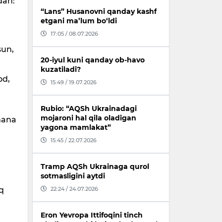
dan:
“Lans” Husanovni qanday kashf
etgani ma’lum bo‘ldi
17:05 / 08.07.2026
sun,
20-iyul kuni qanday ob-havo
kuzatiladi?
od,
15:49 / 19.07.2026
Rubio: “AQSh Ukrainadagi
mojaroni hal qila oladigan
rmana
yagona mamlakat”
15:45 / 22.07.2026
Tramp AQSh Ukrainaga qurol
sotmasligini aytdi
,
22:24 / 24.07.2026
iq
Eron Yevropa Ittifoqini tinch