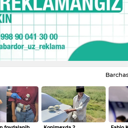
Barcha
n foydalanib
Konimexda 2
Fabio 