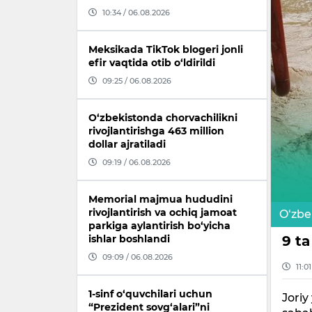
10:34 / 06.08.2026
Meksikada TikTok blogeri jonli
efir vaqtida otib o‘ldirildi
09:25 / 06.08.2026
O‘zbekistonda chorvachilikni
rivojlantirishga 463 million
dollar ajratiladi
09:19 / 06.08.2026
Memorial majmua hududini
rivojlantirish va ochiq jamoat
O‘zbe
parkiga aylantirish bo‘yicha
9 ta
ishlar boshlandi
09:09 / 06.08.2026
11:0
1-sinf o‘quvchilari uchun
Joriy
“Prezident sovg‘alari”ni