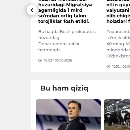
huzuridagi Migratsiya
oltin qu
agentligida 1 mlrd
valyutani
20 dan 6
so‘mdan ortiq talon-
olib chiq
0 gacha
torojliklar fosh etildi.
holatlari 
Bu haqda Bosh prokuratura
Fuqarolard
026
huzuridagi
so‘mlik olt
Departament xabar
40 ming AQ
bermoqda.
miqdoridag
O‘zbekisto
16:02 / 05.08.2026
15:52 / 05.
Bu ham qiziq