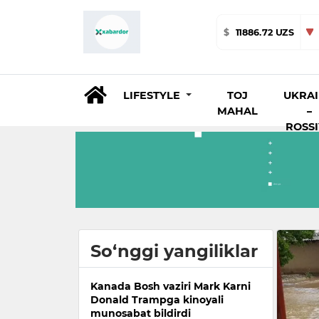
$
11886.72 UZS
LIFESTYLE
TOJ
UKRA
MAHAL
–
ROSS
So‘nggi yangiliklar
Kanada Bosh vaziri Mark Karni
Donald Trampga kinoyali
munosabat bildirdi