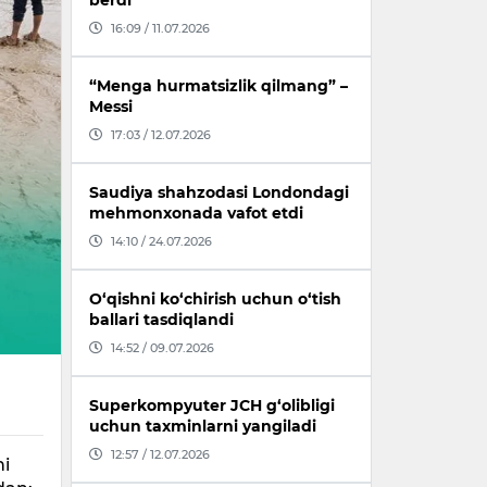
berdi
16:09 / 11.07.2026
“Menga hurmatsizlik qilmang” –
Messi
17:03 / 12.07.2026
Saudiya shahzodasi Londondagi
mehmonxonada vafot etdi
14:10 / 24.07.2026
O‘qishni ko‘chirish uchun o‘tish
ballari tasdiqlandi
14:52 / 09.07.2026
Superkompyuter JCH g‘olibligi
uchun taxminlarni yangiladi
12:57 / 12.07.2026
hi