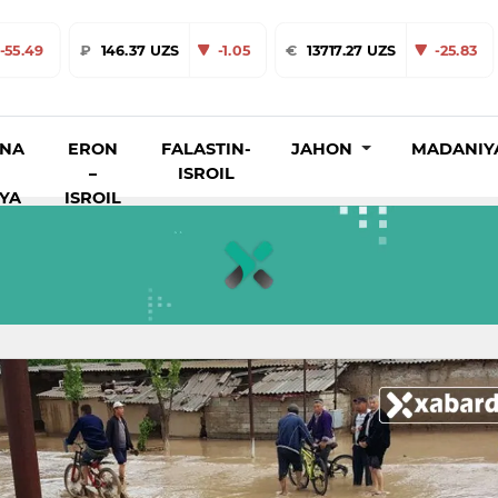
-55.49
₽
146.37 UZS
-1.05
€
13717.27 UZS
-25.83
INA
ERON
FALASTIN-
JAHON
MADANIY
–
ISROIL
IYA
ISROIL