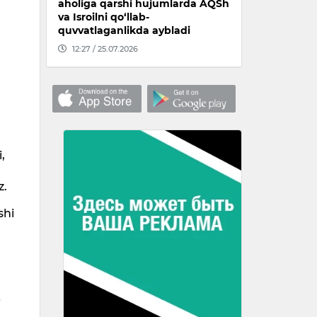
aholiga qarshi hujumlarda AQSh
va Isroilni qo‘llab-
quvvatlaganlikda aybladi
12:27 / 25.07.2026
,
z.
shi