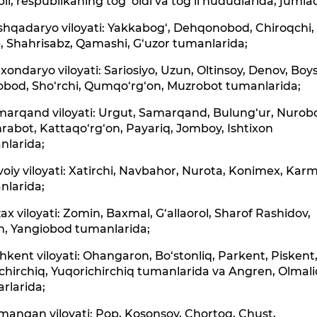
li, respublikaning tog‘ oldi va tog‘li hududlarida, jumla
shqadaryo viloyati: Yakkabog‘, Dehqonobod, Chiroqchi,
, Shahrisabz, Qamashi, G‘uzor tumanlarida;
xondaryo viloyati: Sariosiyo, Uzun, Oltinsoy, Denov, Boy
obod, Sho‘rchi, Qumqo‘rg‘on, Muzrobot tumanlarida;
marqand viloyati: Urgut, Samarqand, Bulung‘ur, Nurob
rabot, Kattaqo‘rg‘on, Payariq, Jomboy, Ishtixon
nlarida;
oiy viloyati: Xatirchi, Navbahor, Nurota, Konimex, Ka
nlarida;
zax viloyati: Zomin, Baxmal, G‘allaorol, Sharof Rashidov,
h, Yangiobod tumanlarida;
hkent viloyati: Ohangaron, Bo‘stonliq, Parkent, Piskent
chirchiq, Yuqorichirchiq tumanlarida va Angren, Olmal
rlarida;
angan viloyati: Pop, Kosonsoy, Chortoq, Chust,