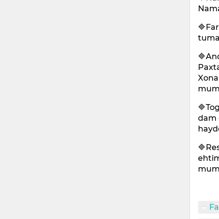
Nama
🔷Far
tuma
🔷And
Paxt
Xonab
mumk
🔷Tog
dam 
haydo
🔷Res
ehtim
mumk
Fa