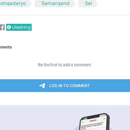
ashqadaryo
Samarqand
Sel
Ulashing