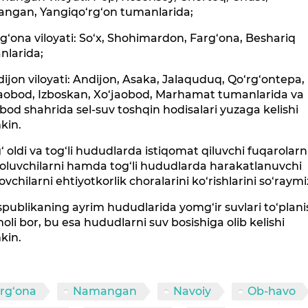
ngan, Yangiqo‘rg‘on tumanlarida;
g‘ona viloyati: So‘x, Shohimardon, Farg‘ona, Beshariq
nlarida;
ijon viloyati: Andijon, Asaka, Jalaquduq, Qo‘rg‘ontepa,
aobod, Izboskan, Xo‘jaobod, Marhamat tumanlarida va
od shahrida sel-suv toshqin hodisalari yuzaga kelishi
in.
‘ oldi va tog‘li hududlarda istiqomat qiluvchi fuqarolarni
oluvchilarni hamda tog‘li hududlarda harakatlanuvchi
vchilarni ehtiyotkorlik choralarini ko‘rishlarini so‘raymi
publikaning ayrim hududlarida yomg‘ir suvlari to‘plani
oli bor, bu esa hududlarni suv bosishiga olib kelishi
in.
rg‘ona
Namangan
Navoiy
Ob-havo