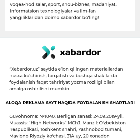
voqea-hodisalar, sport, shou-biznes, madaniyat,
informatsion texnologiyalar va ilm-fan
yangiliklaridan doimo xabardor bo‘ling!
“Xabardor.uz” saytida eʼlon qilingan materiallardan
nusxa ko‘chirish, tarqatish va boshqa shakllarda
foydalanish faqat tahririyat yozma roziligi bilan
amalga oshirilishi mumkin.
ALOQA
REKLAMA
SAYT HAQIDA
FOYDALANISH SHARTLARI
Guvohnoma: №1040. Berilgan sanasi: 24.09.2019-yil.
Muassis: “High Networks” MChJ. Manzil: O'zbekiston
Respublikasi, Toshkent shahri, Yashnobod tumani,
Mavlono Riyoziy ko'chasi, 31А uy, 20 xonadon