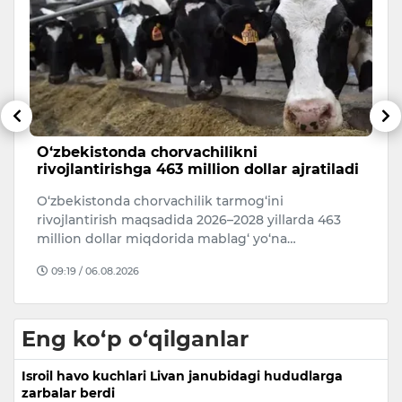
o”
O‘zbekistonda chorvachilikni
M
rivojlantirishga 463 million dollar ajratiladi
v
b
bi
O‘zbekistonda chorvachilik tarmog‘ini
Iy
rivojlantirish maqsadida 2026–2028 yillarda 463
Sa
million dollar miqdorida mablag‘ yo‘na…
k
09:19 / 06.08.2026
Eng ko‘p o‘qilganlar
Isroil havo kuchlari Livan janubidagi hududlarga
zarbalar berdi