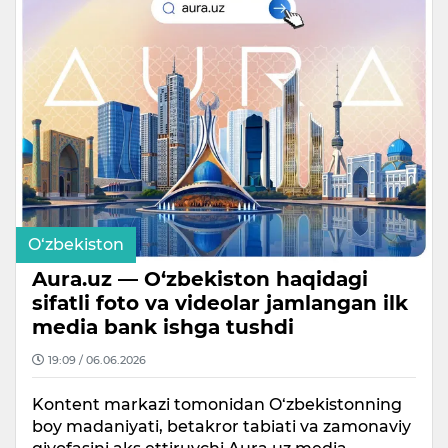
O‘zbekiston
Aura.uz — O‘zbekiston haqidagi
sifatli foto va videolar jamlangan ilk
media bank ishga tushdi
19:09 / 06.06.2026
Kontent markazi tomonidan O‘zbekistonning
boy madaniyati, betakror tabiati va zamonaviy