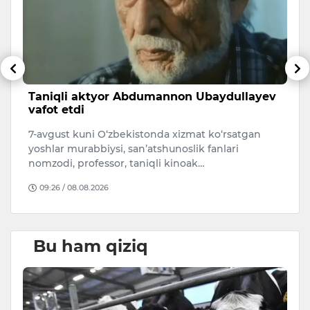
sh
Taniqli aktyor Abdumannon Ubaydullayev
A
vafot etdi
s
7-avgust kuni O‘zbekistonda xizmat ko‘rsatgan
A
i.
yoshlar murabbiysi, san’atshunoslik fanlari
qa
nomzodi, professor, taniqli kinoak…
O
09:26 / 08.08.2026
Bu ham qiziq