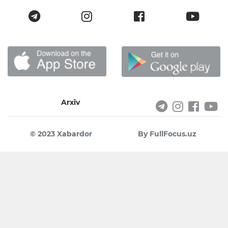
Arxiv
© 2023 Xabardor
By FullFocus.uz