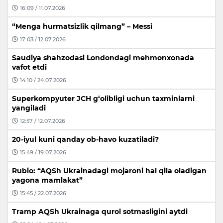
16:09 / 11.07.2026
“Menga hurmatsizlik qilmang” – Messi
17:03 / 12.07.2026
Saudiya shahzodasi Londondagi mehmonxonada
vafot etdi
14:10 / 24.07.2026
Superkompyuter JCH g‘olibligi uchun taxminlarni
yangiladi
12:57 / 12.07.2026
20-iyul kuni qanday ob-havo kuzatiladi?
15:49 / 19.07.2026
Rubio: “AQSh Ukrainadagi mojaroni hal qila oladigan
yagona mamlakat”
15:45 / 22.07.2026
Tramp AQSh Ukrainaga qurol sotmasligini aytdi