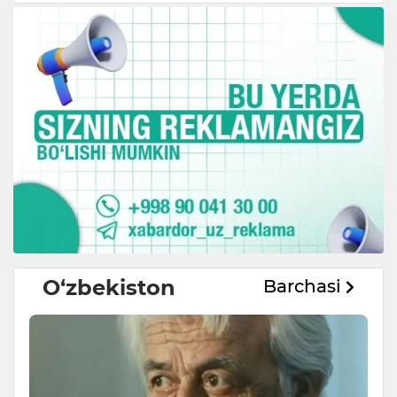
O‘zbekiston
Barchasi