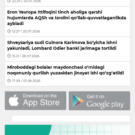
22:24 / 24.07.2026
Eron Yevropa Ittifoqini tinch aholiga qarshi
hujumlarda AQSh va Isroilni qo‘llab-quvvatlaganlikda
aybladi
12:27 / 25.07.2026
Shveysariya sudi Gulnora Karimova bo‘yicha ishni
yakunladi, Lombard Odier banki jarimaga tortildi
15:21 / 28.07.2026
Miroboddagi bolalar maydonchasi o‘rnidagi
noqonuniy qurilish yuzasidan jinoyat ishi qo‘zg‘atildi
17:59 / 01.08.2026