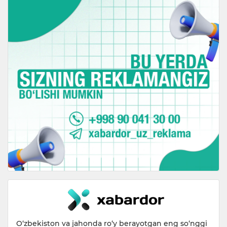
O‘zbekiston va jahonda ro‘y berayotgan eng so‘nggi