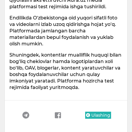
qiyofasini aks ettiruvchi Aura.uz media
platformasi test rejimida ishga tushirildi.
Endilikda O‘zbekistonga oid yuqori sifatli foto
va videolarni izlab uzoq qidirishga hojat yo‘q.
Platformada jamlangan barcha
materiallardan bepul foydalanish va yuklab
olish mumkin.
Shuningdek, kontentlar mualliflik huquqi bilan
bog‘liq cheklovlar hamda logotiplardan xoli
bo‘lib, OAV, blogerlar, kontent yaratuvchilar va
boshqa foydalanuvchilar uchun qulay
imkoniyat yaratadi. Platforma hozircha test
rejimida faoliyat yuritmoqda.
Ulashing