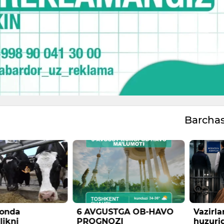
Barcha
TGA OB-HAVO
Vazirlar Mahkamasi
Bolala
I
huzuridagi Migratsiya
oltin 