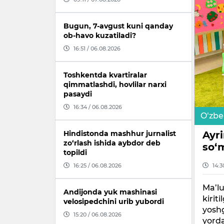
Bugun, 7-avgust kuni qanday
ob-havo kuzatiladi?
16:51 / 06.08.2026
Toshkentda kvartiralar
qimmatlashdi, hovlilar narxi
pasaydi
16:34 / 06.08.2026
O‘zbe
Ayr
Hindistonda mashhur jurnalist
zo‘rlash ishida aybdor deb
so‘
topildi
16:25 / 06.08.2026
14:3
Ma’lu
Andijonda yuk mashinasi
kirit
velosipedchini urib yubordi
yosh
15:20 / 06.08.2026
yorda