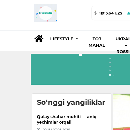
$
11915.64 UZS
LIFESTYLE
TOJ
UKRA
MAHAL
–
ROSS
So‘nggi yangiliklar
Qulay shahar muhiti — aniq
yechimlar orqali
09:11 / 07.08.2026