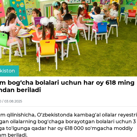
kiston
im bog‘cha bolalari uchun har oy 618 ming
mdan beriladi
0 / 03.08.2025
m qilinishicha, O‘zbekistonda kambag‘al oilalar reyestr
ilgan oilalarning bog‘chaga borayotgan bolalari uchun 3
ga to‘lgunga qadar har oy 618 000 so‘mgacha moddiy
m beriladi.