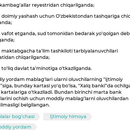
a kambag‘allar reyestridan chiqarilganda;
a doimiy yashash uchun O‘zbekistondan tashqariga chi
anda;
la vafot etganda, sud tomonidan bedarak yo‘qolgan deb
ganda;
a maktabgacha ta’lim tashkiloti tarbiyalanuvchilari
atidan chiqarilganda;
a to‘liq davlat ta’minotiga o‘tkazilganda.
y yordam mablag‘lari ularni oluvchilarning “ijtimoiy
”siga, bunday kartasi yo‘q bo‘lsa, “Xalq banki”da ochil
kartalariga o‘tkaziladi. Bundan birinchi marta bank
larini ochish uchun moddiy mablag‘larni oluvchilardan
ilmasligi belgilangan.
lalar bog‘chasi
Ijtimoiy himoya
oddiy yordam