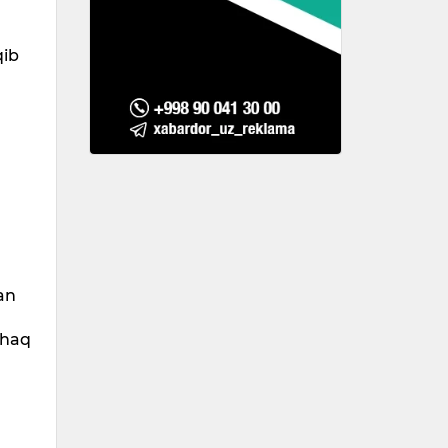
qib
gan
 haq