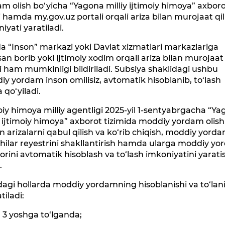
m olish bo‘yicha “Yagona milliy ijtimoiy himoya” axbor
i hamda my.gov.uz portali orqali ariza bilan murojaat qil
iyati yaratiladi.
 “Inson” markazi yoki Davlat xizmatlari markazlariga
an borib yoki ijtimoiy xodim orqali ariza bilan murojaat
hi ham mumkinligi bildiriladi. Subsiya shaklidagi ushbu
y yordam inson omilisiz, avtomatik hisoblanib, to‘lash
a qo‘yiladi.
oiy himoya milliy agentligi 2025-yil 1-sentyabrgacha “Y
y ijtimoiy himoya” axborot tizimida moddiy yordam olish
 arizalarni qabul qilish va ko‘rib chiqish, moddiy yord
hilar reyestrini shakllantirish hamda ularga moddiy y
rini avtomatik hisoblash va to‘lash imkoniyatini yarati
.
agi hollarda moddiy yordamning hisoblanishi va to‘lani
tiladi:
a 3 yoshga to‘lganda;