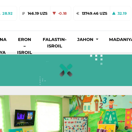
28.92
₽
146.19 UZS
-0.18
€
13749.46 UZS
32.19
INA
ERON
FALASTIN-
JAHON
MADANIY
–
ISROIL
IYA
ISROIL