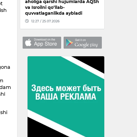
aholiga qarshi hujumlarda AQSh
ot
va Isroilni qo‘llab-
ish
quvvatlaganlikda aybladi
12:27 / 25.07.2026
agona
am
ordam
shi
shi