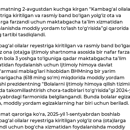
matning 2-avgustdan kuchga kirgan “Kambag‘al oilala
triga kiritilgan va rasmiy band bo‘lgan yolg‘iz ota va
arga farzandi uchun maktabgacha ta’lim xizmatidan
lanishda moddiy yordam to‘lash to‘g‘risida”gi qarorida
 tartibi tasdiqlandi.
g‘al oilalar reyestriga kiritilgan va rasmiy band bo‘lg
iz ona (ota)ga ijtimoiy shartnoma asosida bir nafar farz
n bola 3 yoshga to‘lguniga qadar maktabgacha ta’lim
tidan foydalanish uchun Ijtimoiy himoya davlat
‘armasi mablag‘lari hisobidan BHMning bir yarim
varigacha (618 ming so‘m) miqdorida moddiy yordam
ishi prezidentning “Bolalarni ijtimoiy himoya qilish tizimi
a takomillashtirish chora-tadbirlari to‘g‘risida”gi 2024-y
yabrdagi farmonida belgilangandi. Bunda bolalar egiz
a, moddiy yordam egizaklarning har biri uchun beriladi.
at qaroriga ko‘ra, 2025-yil 1-sentyabrdan boshlab
g‘al oilalar reyestriga kiritilgan yolg‘iz ona (ota)larga
andi uchun bog‘cha xizmatidan foydalanishda moddiy