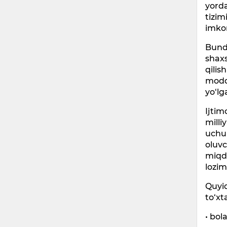
yorda
tizim
imkon
Bunda
shaxs
qilis
moddi
yo‘lg
Ijtim
milli
uchun
oluvc
miqdo
lozim
Quyid
to‘xta
• bol