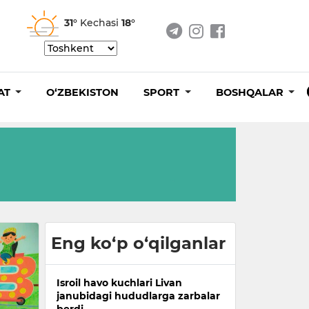
31°
Kechasi
18°
AT
O‘ZBEKISTON
SPORT
BOSHQALAR
Eng ko‘p o‘qilganlar
Isroil havo kuchlari Livan
janubidagi hududlarga zarbalar