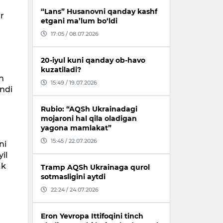
“Lans” Husanovni qanday kashf
r
etgani ma’lum bo‘ldi
17:05 / 08.07.2026
20-iyul kuni qanday ob-havo
kuzatiladi?
an
15:49 / 19.07.2026
andi
Rubio: “AQSh Ukrainadagi
mojaroni hal qila oladigan
yagona mamlakat”
15:45 / 22.07.2026
ni
il
ak
Tramp AQSh Ukrainaga qurol
sotmasligini aytdi
22:24 / 24.07.2026
Eron Yevropa Ittifoqini tinch