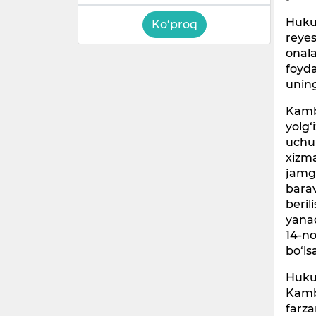
Huku
Ko‘proq
reyes
onal
foyda
uning
Kamba
yolg‘
uchu
xizma
jamg
bara
beril
yanad
14-no
bo‘ls
Hukum
Kamba
farz