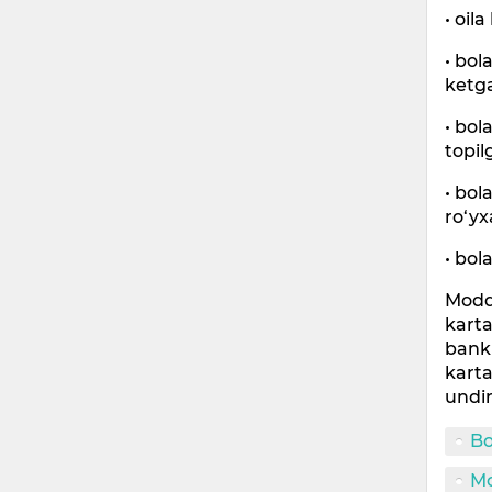
• oil
• bol
ketg
• bo
topil
• bol
ro‘yx
• bol
Moddi
karta
bank 
karta
undir
Bo
M