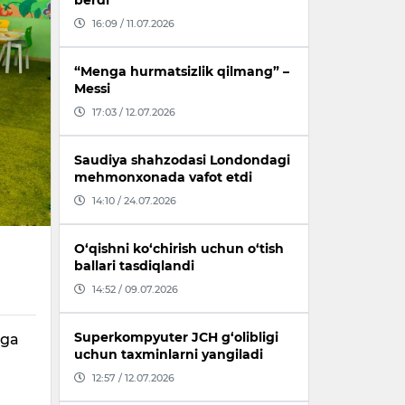
berdi
16:09 / 11.07.2026
“Menga hurmatsizlik qilmang” –
Messi
17:03 / 12.07.2026
Saudiya shahzodasi Londondagi
mehmonxonada vafot etdi
14:10 / 24.07.2026
O‘qishni ko‘chirish uchun o‘tish
ballari tasdiqlandi
14:52 / 09.07.2026
Superkompyuter JCH g‘olibligi
iga
uchun taxminlarni yangiladi
12:57 / 12.07.2026