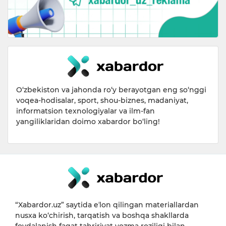
O‘zbekiston va jahonda ro‘y berayotgan eng so‘nggi
voqea-hodisalar, sport, shou-biznes, madaniyat,
informatsion texnologiyalar va ilm-fan
yangiliklaridan doimo xabardor bo‘ling!
“Xabardor.uz” saytida eʼlon qilingan materiallardan
nusxa ko‘chirish, tarqatish va boshqa shakllarda