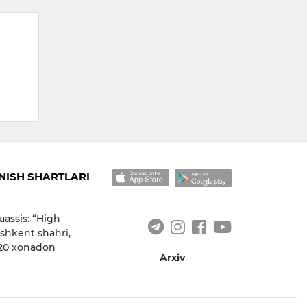
ISH SHARTLARI
uassis: “High
shkent shahri,
 20 xonadon
Arxiv