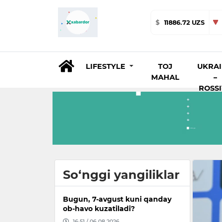
$
11886.72 UZS
LIFESTYLE
TOJ
UKRA
MAHAL
–
ROSS
So‘nggi yangiliklar
Bugun, 7-avgust kuni qanday
ob-havo kuzatiladi?
16:51 / 06.08.2026