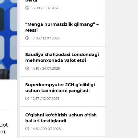
berdi
16:09 / 11.07.2026
“Menga hurmatsizlik qilmang” –
Messi
17:03 / 12.07.2026
Saudiya shahzodasi Londondagi
mehmonxonada vafot etdi
14:10 / 24.07.2026
Superkompyuter JCH g‘olibligi
uchun taxminlarni yangiladi
12:57 / 12.07.2026
O‘qishni ko‘chirish uchun o‘tish
n
ballari tasdiqlandi
buot
14:52 / 09.07.2026
di.