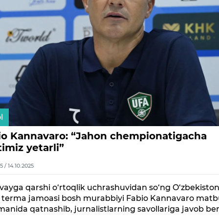
l
io Kannavaro: “Jahon chempionatigacha
imiz yetarli”
5 / 14.10.2025
ayga qarshi o‘rtoqlik uchrashuvidan so‘ng O‘zbekisto
iy terma jamoasi bosh murabbiyi Fabio Kannavaro mat
anida qatnashib, jurnalistlarning savollariga javob ber