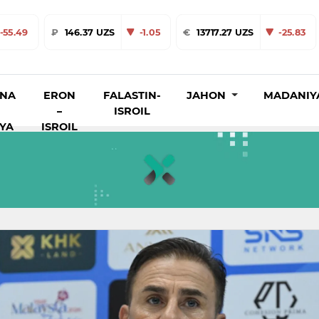
-55.49
₽
146.37 UZS
-1.05
€
13717.27 UZS
-25.83
INA
ERON
FALASTIN-
JAHON
MADANIY
–
ISROIL
IYA
ISROIL