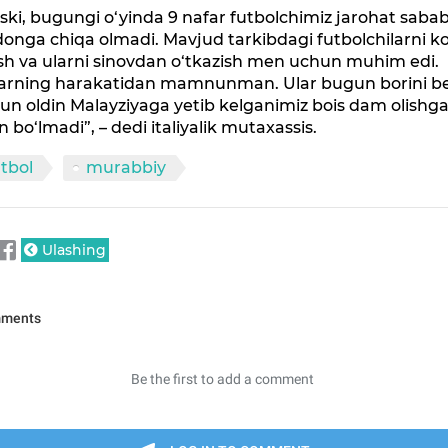
ski, bugungi o‘yinda 9 nafar futbolchimiz jarohat saba
nga chiqa olmadi. Mavjud tarkibdagi futbolchilarni ko
sh va ularni sinovdan o‘tkazish men uchun muhim edi.
tlarning harakatidan mamnunman. Ular bugun borini be
kun oldin Malayziyaga yetib kelganimiz bois dam olishg
 bo‘lmadi”, – dedi italiyalik mutaxassis.
tbol
murabbiy
Ulashing