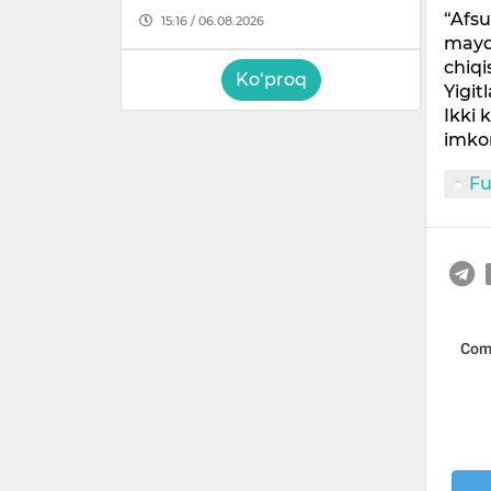
“Afsu
15:16 / 06.08.2026
maydo
chiqi
Ko‘proq
Yigi
Ikki 
imkon
Fu