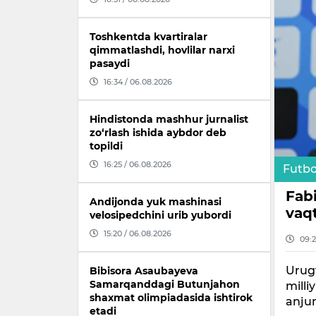
Toshkentda kvartiralar
qimmatlashdi, hovlilar narxi
pasaydi
16:34 / 06.08.2026
Hindistonda mashhur jurnalist
zo‘rlash ishida aybdor deb
topildi
16:25 / 06.08.2026
Futbo
Fab
Andijonda yuk mashinasi
vaqt
velosipedchini urib yubordi
15:20 / 06.08.2026
09:2
Urugv
Bibisora Asaubayeva
Samarqanddagi Butunjahon
mill
shaxmat olimpiadasida ishtirok
anjum
etadi