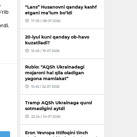
b
“Lans” Husanovni qanday kashf
‘rib
etgani ma’lum bo‘ldi
17:05 / 08.07.2026
rdi.
a
20-iyul kuni qanday ob-havo
kuzatiladi?
15:49 / 19.07.2026
Rubio: “AQSh Ukrainadagi
mojaroni hal qila oladigan
yagona mamlakat”
15:45 / 22.07.2026
Tramp AQSh Ukrainaga qurol
sotmasligini aytdi
22:24 / 24.07.2026
Eron Yevropa Ittifoqini tinch