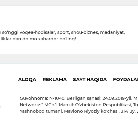
so‘nggi voqea-hodisalar, sport, shou-biznes, madaniyat,
iliklaridan doimo xabardor bo‘ling!
ALOQA
REKLAMA
SAYT HAQIDA
FOYDALAN
Guvohnoma: №1040. Berilgan sanasi: 24.09.2019-yil. M
Networks” MChJ. Manzil: O'zbekiston Respublikasi, To
a
Yashnobod tumani, Mavlono Riyoziy ko'chasi, 31А uy,