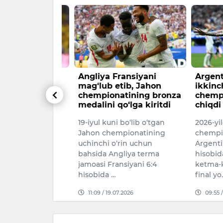
ning goli
Angliya Fransiyani
Argentin
 chiroyli
mag‘lub etib, Jahon
ikkinchi 
hi mumkin
chempionatining bronza
chempiona
medalini qo‘lga kiritdi
chiqdi
illiy terma
19-iyul kuni bo‘lib o‘tgan
2026-yilgi 
i Eldor
Jahon chempionatining
chempionat
ng 2026-yilgi
uchinchi o‘rin uchun
Argentina A
onati guruh
bahsida Angliya terma
hisobida ma
ongo DR
jamoasi Fransiyani 6:4
ketma-ket 
hisobida …
final yo…
26
11:09 / 19.07.2026
09:55 / 16.