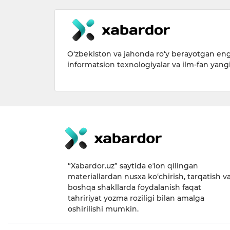
O‘zbekiston va jahonda ro‘y berayotgan eng 
informatsion texnologiyalar va ilm-fan yang
“Xabardor.uz” saytida eʼlon qilingan
materiallardan nusxa ko‘chirish, tarqatish v
boshqa shakllarda foydalanish faqat
tahririyat yozma roziligi bilan amalga
oshirilishi mumkin.