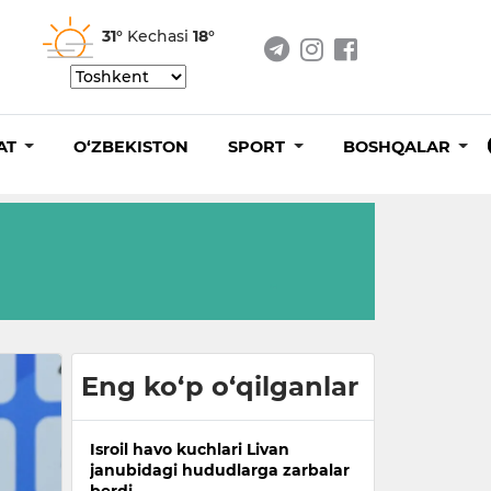
31°
Kechasi
18°
AT
O‘ZBEKISTON
SPORT
BOSHQALAR
Eng ko‘p o‘qilganlar
Isroil havo kuchlari Livan
janubidagi hududlarga zarbalar