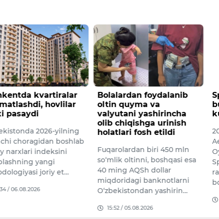
a kvartiralar
Bolalardan foydalanib
SpaceX 
hdi, hovlilar
oltin quyma va
bugun 
aydi
valyutani yashirincha
kutilm
olib chiqishga urinish
nda 2026-yilning
2025-yil
holatlari fosh etildi
horagidan boshlab
Aerospa
Fuqarolardan biri 450 mln
lari indeksini
Oy missi
so‘mlik oltinni, boshqasi esa
ing yangi
SpaceX 
40 ming AQSh dollar
asi joriy et…
raketasi
miqdoridagi banknotlarni
bosqic…
08.2026
O‘zbekistondan yashirin…
09:17 /
15:52 / 05.08.2026