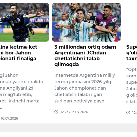
a ketma-ket
3 milliondan ortiq odam
Super
bor Jahon
Argentinani JChdan
g‘olibl
ti finaliga
chetlatishni talab
taxmin
qilmoqda
“Opta” a
Jahon
Internetda Argentina milliy
kompani
i yarim finalida
terma jamoasini 2026-yilgi
superko
ngliyani 2:1
Jahon chempionatidan
Jahon c
g‘lub etib,
chetlatish talabi ilgari
g‘olibli
ikkinchi marta
surilgan petitsiya payd…
sifatida
12:23 / 13.07.2026
12:57 /
07.2026