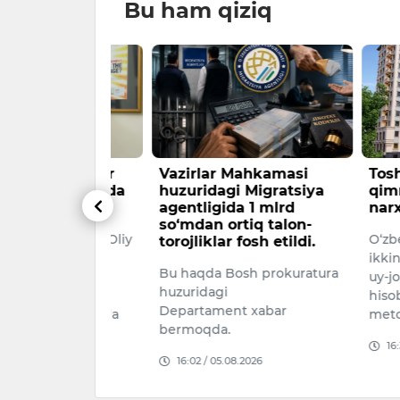
Bu ham qiziq
a mashhur
Vazirlar Mahkamasi
Toshkentd
rlash ishida
huzuridagi Migratsiya
qimmatlas
topildi
agentligida 1 mlrd
narxi pas
so‘mdan ortiq talon-
g Mumbay Oliy
O‘zbekisto
torojliklar fosh etildi.
“Tehelka”
ikkinchi c
Bu haqda Bosh prokuratura
obiq bosh
uy-joy narx
huzuridagi
n Tejpalni
hisoblashn
Departament xabar
‘rlaganlikda
metodologiy
bermoqda.
16:34 / 06.
16:02 / 05.08.2026
026