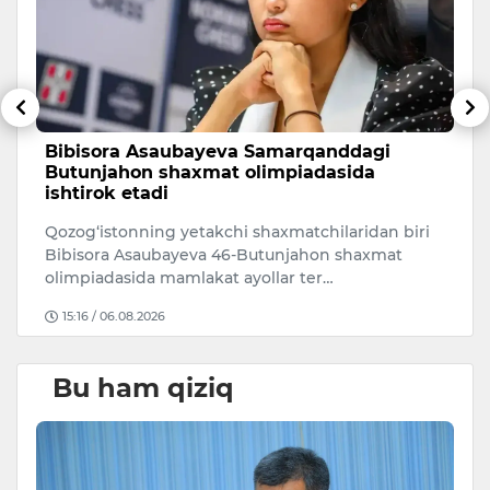
Bibisora Asaubayeva Samarqanddagi
O
Butunjahon shaxmat olimpiadasida
r
ishtirok etadi
O‘
Qozog‘istonning yetakchi shaxmatchilaridan biri
ri
Bibisora Asaubayeva 46-Butunjahon shaxmat
mi
olimpiadasida mamlakat ayollar ter…
15:16 / 06.08.2026
Bu ham qiziq