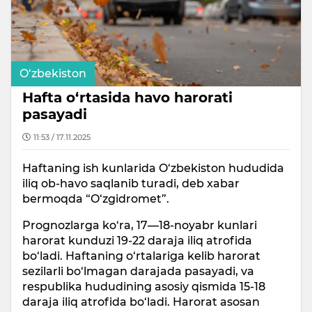
O‘zbekiston
Hafta o‘rtasida havo harorati
pasayadi
11:53 / 17.11.2025
Haftaning ish kunlarida O‘zbekiston hududida
iliq ob-havo saqlanib turadi, deb xabar
bermoqda “O‘zgidromet”.
Prognozlarga ko‘ra, 17—18-noyabr kunlari
harorat kunduzi 19-22 daraja iliq atrofida
bo‘ladi. Haftaning o‘rtalariga kelib harorat
sezilarli bo‘lmagan darajada pasayadi, va
respublika hududining asosiy qismida 15-18
daraja iliq atrofida bo‘ladi. Harorat asosan