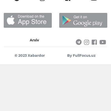
Arxiv
© 2023 Xabardor
By FullFocus.uz