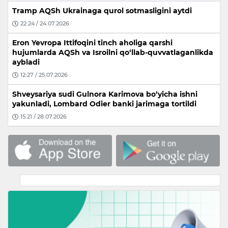
Tramp AQSh Ukrainaga qurol sotmasligini aytdi
22:24 / 24.07.2026
Eron Yevropa Ittifoqini tinch aholiga qarshi
hujumlarda AQSh va Isroilni qo‘llab-quvvatlaganlikda
aybladi
12:27 / 25.07.2026
Shveysariya sudi Gulnora Karimova bo‘yicha ishni
yakunladi, Lombard Odier banki jarimaga tortildi
15:21 / 28.07.2026