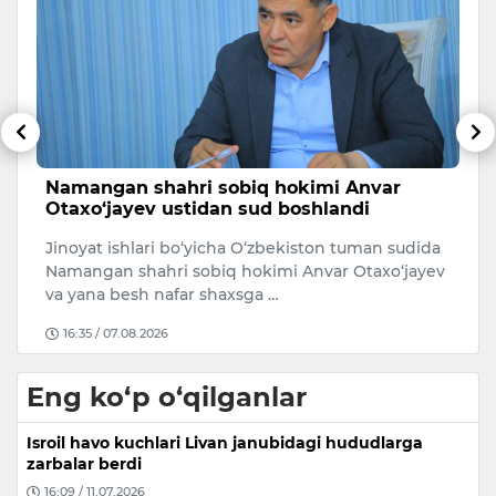
Namangan shahri sobiq hokimi Anvar
O
Otaxo‘jayev ustidan sud boshlandi
r
Jinoyat ishlari bo‘yicha O‘zbekiston tuman sudida
O‘
Namangan shahri sobiq hokimi Anvar Otaxo‘jayev
ri
va yana besh nafar shaxsga …
mi
16:35 / 07.08.2026
Eng ko‘p o‘qilganlar
Isroil havo kuchlari Livan janubidagi hududlarga
zarbalar berdi
16:09 / 11.07.2026