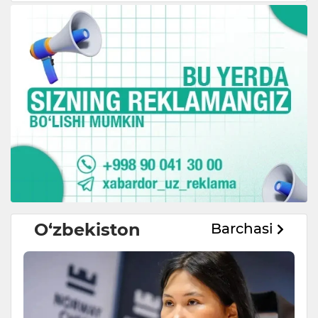
O‘zbekiston
Barchasi