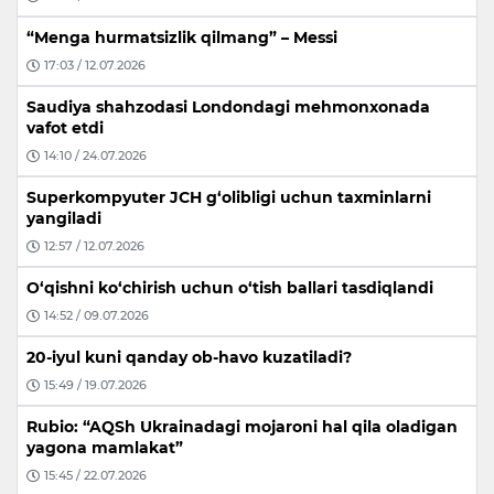
“Menga hurmatsizlik qilmang” – Messi
17:03 / 12.07.2026
Saudiya shahzodasi Londondagi mehmonxonada
vafot etdi
14:10 / 24.07.2026
Superkompyuter JCH g‘olibligi uchun taxminlarni
yangiladi
12:57 / 12.07.2026
O‘qishni ko‘chirish uchun o‘tish ballari tasdiqlandi
14:52 / 09.07.2026
20-iyul kuni qanday ob-havo kuzatiladi?
15:49 / 19.07.2026
Rubio: “AQSh Ukrainadagi mojaroni hal qila oladigan
yagona mamlakat”
15:45 / 22.07.2026