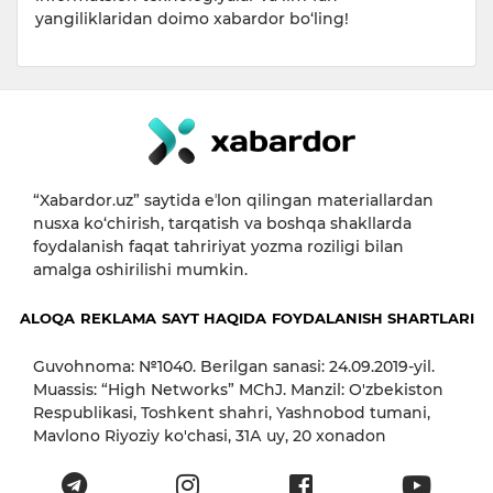
yangiliklaridan doimo xabardor bo‘ling!
“Xabardor.uz” saytida eʼlon qilingan materiallardan
nusxa ko‘chirish, tarqatish va boshqa shakllarda
foydalanish faqat tahririyat yozma roziligi bilan
amalga oshirilishi mumkin.
ALOQA
REKLAMA
SAYT HAQIDA
FOYDALANISH SHARTLARI
Guvohnoma: №1040. Berilgan sanasi: 24.09.2019-yil.
Muassis: “High Networks” MChJ. Manzil: O'zbekiston
Respublikasi, Toshkent shahri, Yashnobod tumani,
Mavlono Riyoziy ko'chasi, 31А uy, 20 xonadon