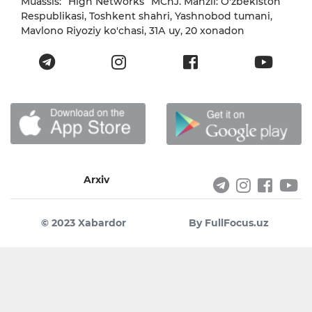
Muassis: “High Networks” MChJ. Manzil: O'zbekiston
Respublikasi, Toshkent shahri, Yashnobod tumani,
Mavlono Riyoziy ko'chasi, 31А uy, 20 xonadon
Arxiv
© 2023 Xabardor
By FullFocus.uz