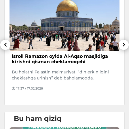
i
Isroil Ramazon oyida Al-Aqso masjidiga
I
kirishni qisman cheklamoqchi
h
Bu holatni Falastin ma’muriyati “din erkinligini
Bu
cheklashga urinish” deb baholamoqda.
fa
17:37 / 17.02.2026
Bu ham qiziq