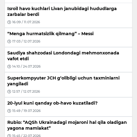
Isroil havo kuchlari Livan janubidagi hududlarga
zarbalar berdi
16:09 / 11.07.2026
“Menga hurmatsizlik qilmang” – Messi
17:03 / 12.07.2026
Saudiya shahzodasi Londondagi mehmonxonada
vafot etdi
14:10 / 24.07.2026
Superkompyuter JCH g‘olibligi uchun taxminlarni
yangiladi
12:57 / 12.07.2026
20-iyul kuni qanday ob-havo kuzatiladi?
15:49 / 19.07.2026
Rubio: “AQSh Ukrainadagi mojaroni hal qila oladigan
yagona mamlakat”
15:45 / 22.07.2026