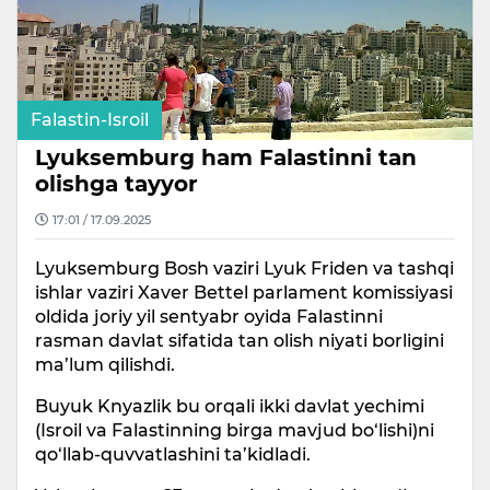
Falastin-Isroil
Lyuksemburg ham Falastinni tan
olishga tayyor
17:01 / 17.09.2025
Lyuksemburg Bosh vaziri Lyuk Friden va tashqi
ishlar vaziri Xaver Bettel parlament komissiyasi
oldida joriy yil sentyabr oyida Falastinni
rasman davlat sifatida tan olish niyati borligini
ma’lum qilishdi.
Buyuk Knyazlik bu orqali ikki davlat yechimi
(Isroil va Falastinning birga mavjud bo‘lishi)ni
qo‘llab-quvvatlashini ta’kidladi.