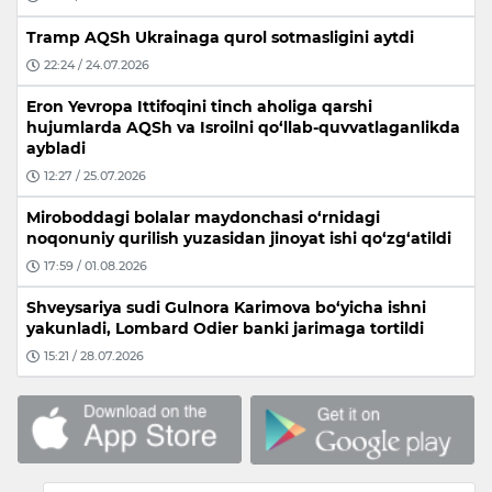
Tramp AQSh Ukrainaga qurol sotmasligini aytdi
22:24 / 24.07.2026
Eron Yevropa Ittifoqini tinch aholiga qarshi
hujumlarda AQSh va Isroilni qo‘llab-quvvatlaganlikda
aybladi
12:27 / 25.07.2026
Miroboddagi bolalar maydonchasi o‘rnidagi
noqonuniy qurilish yuzasidan jinoyat ishi qo‘zg‘atildi
17:59 / 01.08.2026
Shveysariya sudi Gulnora Karimova bo‘yicha ishni
yakunladi, Lombard Odier banki jarimaga tortildi
15:21 / 28.07.2026