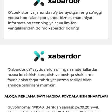
O‘zbekiston va jahonda ro‘y berayotgan eng so‘nggi
voqea-hodisalar, sport, shou-biznes, madaniyat,
informatsion texnologiyalar va ilm-fan
yangiliklaridan doimo xabardor bo‘ling!
“Xabardor.uz” saytida eʼlon qilingan materiallardan
nusxa ko‘chirish, tarqatish va boshqa shakllarda
foydalanish faqat tahririyat yozma roziligi bilan
amalga oshirilishi mumkin.
ALOQA
REKLAMA
SAYT HAQIDA
FOYDALANISH SHARTLARI
Guvohnoma: №1040. Berilgan sanasi: 24.09.2019-yil.