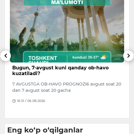
r
Bugun, 7-avgust kuni qanday ob-havo
S
kuzatiladi?
h
m
7 AVGUSTGA OB-HAVO PROGNOZI6 avgust soat 20
7 
dan 7 avgust soat 20 gacha
ma
16:51 / 06.08.2026
Ad
Eng ko‘p o‘qilganlar