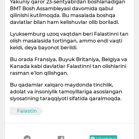
Yakuniy qaror 23-sentyabrdan boshlanadigan
BMT Bosh Assambleyasi davomida qabul
qilinishi kutilmoqda. Bu masalada boshqa
davlatlar bilan ham kelishuvlar olib boriladi.
Lyuksemburg uzoq vaqtdan beri Falastinni tan
olish masalasida tortingan, ammo endi vaqti
keldi, deya bayonot berildi.
Bu orada Fransiya, Buyuk Britaniya, Belgiya va
Kanada kabi davlatlar Falastinni tan olishlarini
rasman e’lon qilishgan.
Bu qadamlar xalqaro maydonda tinchlik,
adolat va insoniylik tamoyillariga asoslangan
siyosatning taraqqiyoti sifatida qaralmoqda.
Falastin
Ulashing