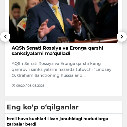
AQSh Senati Rossiya va Eronga qarshi
T
sanksiyalarni ma’qulladi
h
AQSh Senati Rossiya va Eronga qarshi keng
O
qamrovli sanksiyalarni nazarda tutuvchi “Lindsey
bo
O. Graham Sanctioning Russia and …
ya
09:20 / 08.08.2026
Eng ko‘p o‘qilganlar
Isroil havo kuchlari Livan janubidagi hududlarga
zarbalar berdi