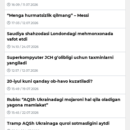
16:09 / 11.07.2026
“Menga hurmatsizlik qilmang” – Messi
17:03 / 12.07.2026
Saudiya shahzodasi Londondagi mehmonxonada
vafot etdi
14:10 / 24.07.2026
Superkompyuter JCH g‘olibligi uchun taxminlarni
yangiladi
12:57 / 12.07.2026
20-iyul kuni qanday ob-havo kuzatiladi?
15:49 / 19.07.2026
Rubio: “AQSh Ukrainadagi mojaroni hal qila oladigan
yagona mamlakat”
15:45 / 22.07.2026
Tramp AQSh Ukrainaga qurol sotmasligini aytdi