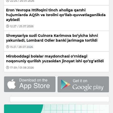
22:24 / 24.07.2026
Eron Yevropa Ittifoqini tinch aholiga qarshi
hujumlarda AQSh va Isroilni qo‘llab-quvvatlaganlikda
aybladi
12:27 / 25.07.2026
Shveysariya sudi Gulnora Karimova bo‘yicha ishni
yakunladi, Lombard Odier banki jarimaga tortildi
15:21 / 28.07.2026
Miroboddagi bolalar maydonchasi o‘rnidagi
noqonuniy qurilish yuzasidan jinoyat ishi qo‘zg‘atildi
17:59 / 01.08.2026