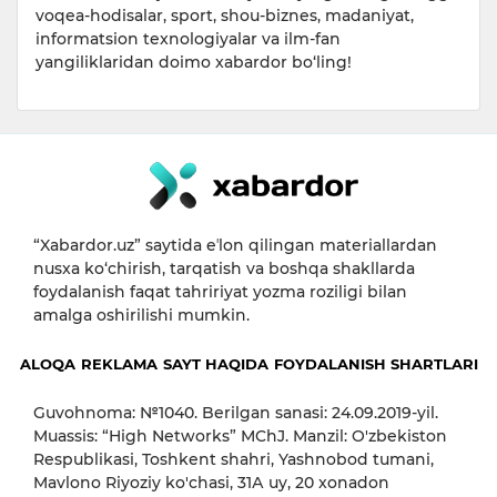
voqea-hodisalar, sport, shou-biznes, madaniyat,
informatsion texnologiyalar va ilm-fan
yangiliklaridan doimo xabardor bo‘ling!
“Xabardor.uz” saytida eʼlon qilingan materiallardan
nusxa ko‘chirish, tarqatish va boshqa shakllarda
foydalanish faqat tahririyat yozma roziligi bilan
amalga oshirilishi mumkin.
ALOQA
REKLAMA
SAYT HAQIDA
FOYDALANISH SHARTLARI
Guvohnoma: №1040. Berilgan sanasi: 24.09.2019-yil.
Muassis: “High Networks” MChJ. Manzil: O'zbekiston
Respublikasi, Toshkent shahri, Yashnobod tumani,
Mavlono Riyoziy ko'chasi, 31А uy, 20 xonadon