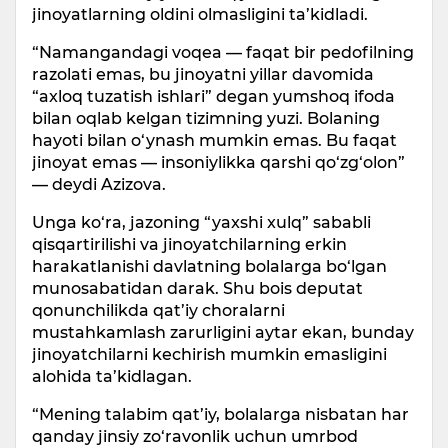
jinoyatlarning oldini olmasligini ta’kidladi.
“Namangandagi voqea — faqat bir pedofilning
razolati emas, bu jinoyatni yillar davomida
“axloq tuzatish ishlari” degan yumshoq ifoda
bilan oqlab kelgan tizimning yuzi. Bolaning
hayoti bilan o‘ynash mumkin emas. Bu faqat
jinoyat emas — insoniylikka qarshi qo‘zg‘olon”
— deydi Azizova.
Unga ko‘ra, jazoning “yaxshi xulq” sababli
qisqartirilishi va jinoyatchilarning erkin
harakatlanishi davlatning bolalarga bo‘lgan
munosabatidan darak. Shu bois deputat
qonunchilikda qat’iy choralarni
mustahkamlash zarurligini aytar ekan, bunday
jinoyatchilarni kechirish mumkin emasligini
alohida ta’kidlagan.
“Mening talabim qat’iy, bolalarga nisbatan har
qanday jinsiy zo‘ravonlik uchun umrbod