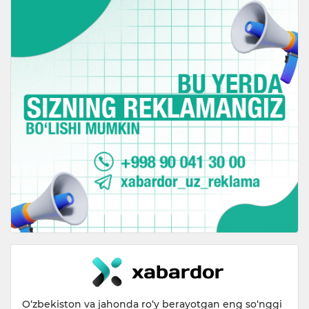
O‘zbekiston va jahonda ro‘y berayotgan eng so‘nggi