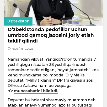
O‘zbekiston
O‘zbekistonda pedofillar uchun
umrbod qamoq jazosini joriy etish
taklif qilindi
16:05 / 18.10.2025
Namangan viloyati Yangiqo‘rg‘on tumanida 7
yoshli qizga nisbatan 38 yoshli qarindoshi
tomonidan sodir etilgan jinoyat jamoatchilikda
keng muhokama bo‘lmoqda. Oliy Majlis
deputati “Milliy tiklanish” DP fraksiyasi a’zosi
Dilnoza Azizova ham bu voqeaga
o‘z
munosabatini bildirdi.
Deputat bu holatni sistemaviy muammo deb
atab, an’anaviy yumshoq jazolar bu turdagi