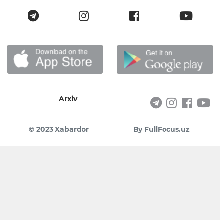
Arxiv
© 2023 Xabardor
By FullFocus.uz