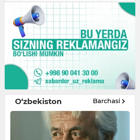
O‘zbekiston
Barchasi