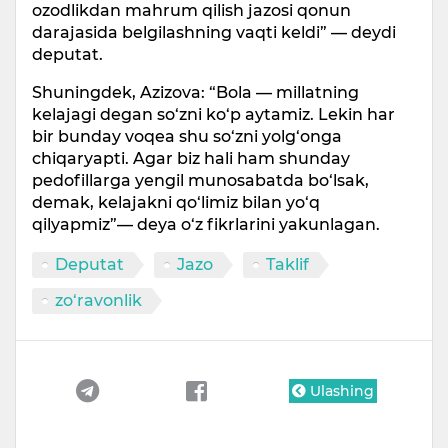
ozodlikdan mahrum qilish jazosi qonun
darajasida belgilashning vaqti keldi” — deydi
deputat.
Shuningdek, Azizova: “Bola — millatning
kelajagi degan so‘zni ko‘p aytamiz. Lekin har
bir bunday voqea shu so‘zni yolg‘onga
chiqaryapti. Agar biz hali ham shunday
pedofillarga yengil munosabatda bo‘lsak,
demak, kelajakni qo‘limiz bilan yo‘q
qilyapmiz”— deya o‘z fikrlarini yakunlagan.
Deputat
Jazo
Taklif
zo‘ravonlik
Ulashing