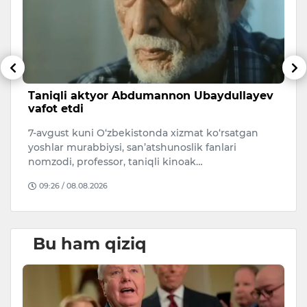
sh
Taniqli aktyor Abdumannon Ubaydullayev
A
vafot etdi
s
7-avgust kuni O‘zbekistonda xizmat ko‘rsatgan
A
i.
yoshlar murabbiysi, san’atshunoslik fanlari
qa
nomzodi, professor, taniqli kinoak…
O
09:26 / 08.08.2026
Bu ham qiziq