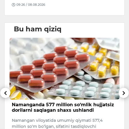
09:26 / 08.08.2026
Bu ham qiziq
Namanganda 577 million so‘mlik hujjatsiz
T
dorilarni saqlagan shaxs ushlandi
O
Namangan viloyatida umumiy qiymati 577,4
O‘
n
million so‘m bo‘lgan, sifatini tasdiqlovchi
bi