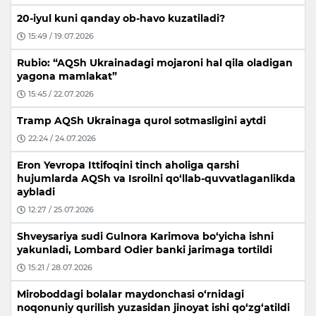
20-iyul kuni qanday ob-havo kuzatiladi?
15:49 / 19.07.2026
Rubio: “AQSh Ukrainadagi mojaroni hal qila oladigan
yagona mamlakat”
15:45 / 22.07.2026
Tramp AQSh Ukrainaga qurol sotmasligini aytdi
22:24 / 24.07.2026
Eron Yevropa Ittifoqini tinch aholiga qarshi
hujumlarda AQSh va Isroilni qo‘llab-quvvatlaganlikda
aybladi
12:27 / 25.07.2026
Shveysariya sudi Gulnora Karimova bo‘yicha ishni
yakunladi, Lombard Odier banki jarimaga tortildi
15:21 / 28.07.2026
Miroboddagi bolalar maydonchasi o‘rnidagi
noqonuniy qurilish yuzasidan jinoyat ishi qo‘zg‘atildi