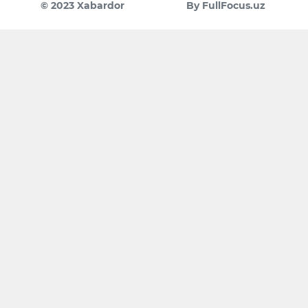
© 2023 Xabardor
By FullFocus.uz