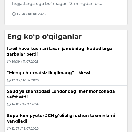
hujjatlarga ega bo‘lmagan 13 mingdan or…
A
14:40 / 08.08.2026
Eng ko‘p o‘qilganlar
Isroil havo kuchlari Livan janubidagi hududlarga
zarbalar berdi
16:09 / 11.07.2026
“Menga hurmatsizlik qilmang” – Messi
17:03 / 12.07.2026
Saudiya shahzodasi Londondagi mehmonxonada
vafot etdi
14:10 / 24.07.2026
Superkompyuter JCH g‘olibligi uchun taxminlarni
yangiladi
12:57 / 12.07.2026