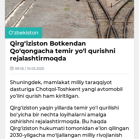
O‘zbekiston
Qirg‘iziston Botkendan
Qo‘qongacha temir yo‘l qurishni
rejalashtirmoqda
09:55 / 10.03.2025
Shuningdek, mamlakat milliy taraqqiyot
dasturiga Chotqol-Toshkent yangi avtomobil
yo‘lini qurish ham kiritilgan.
Qirg‘iziston yaqin yillarda temir yo‘l qurilishi
bo‘yicha bir nechta loyihalarni amalga
oshirishni rejalashtirmoqda. Bu haqda
Qirg‘iziston hukumati tomonidan e’lon qilingan
2030-yilgacha mo‘ljallangan milliy rivojlanish