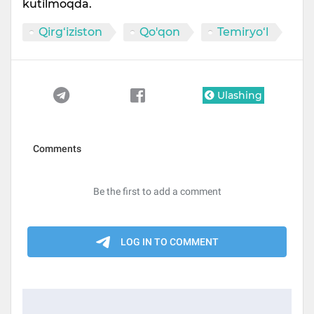
kutilmoqda.
Qirg‘iziston
Qo'qon
Temiryo‘l
Ulashing