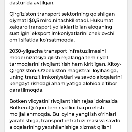
dasturida aytilgan.
Qirg‘iziston transport sektorining qo‘shilgan
qiymati $0,5 mlrd.ni tashkil etadi. Hukumat
xalqaro transport yo‘laklari bilan aloqaning
sustligini eksport imkoniyatlarini cheklovchi
omil sifatida ko‘rsatmoqda.
2030-yilgacha transport infratuzilmasini
modernizatsiya qilish rejalariga temir yo‘l
tarmoqlarini rivojlantirish ham kiritilgan. Xitoy-
Qirg‘iziston-O‘zbekiston magistrali loyihasiga,
uning tranzit imkoniyatlari va savdo aloqalarini
kengaytirishdagi ahamiyatiga alohida e’tibor
qaratilmoqda.
Botken viloyatini rivojlantirish rejasi doirasida
Botken-Qo‘qon temir yo‘lini barpo etish
mo‘ljallanmoqda. Bu loyiha yangi ish o‘rinlari
yaratilishiga, transport infratuzilmasi va savdo
aloqalarining yaxshilanishiga xizmat qilishi