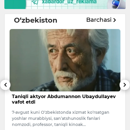
O‘zbekiston
Barchasi
sh
Taniqli aktyor Abdumannon Ubaydullayev
A
vafot etdi
s
7-avgust kuni O‘zbekistonda xizmat ko‘rsatgan
A
i.
yoshlar murabbiysi, san’atshunoslik fanlari
qa
nomzodi, professor, taniqli kinoak…
O