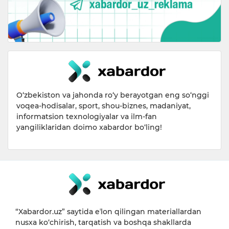
O‘zbekiston va jahonda ro‘y berayotgan eng so‘nggi
voqea-hodisalar, sport, shou-biznes, madaniyat,
informatsion texnologiyalar va ilm-fan
yangiliklaridan doimo xabardor bo‘ling!
“Xabardor.uz” saytida eʼlon qilingan materiallardan
nusxa ko‘chirish, tarqatish va boshqa shakllarda