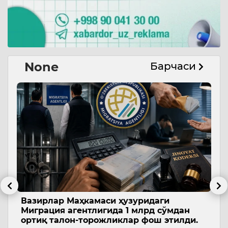
None
Барчаси
Вазирлар Маҳкамаси ҳузуридаги
Б
Миграция агентлигида 1 млрд сўмдан
в
ортиқ талон-торожликлар фош этилди.
у