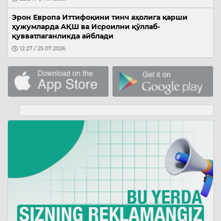
Эрон Европа Иттифоқини тинч аҳолига қарши
ҳужумларда АҚШ ва Исроилни қўллаб-
қувватлаганликда айблади
12:27 / 25.07.2026