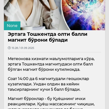
None
Эртага Тошкентда олти балли
магнит бўрони бўлади
15:28 / 01.09.2025
Метеонова хизмати маълумотларига кўра,
эртага Тошкентда магнитудаси олти балл
бўлган магнит бўрони кутилмоқда.
Соат 14:00 да 6 магнитудали геошоклар
кузатилади. Ундан олдин ва кейин
таъсирларнинг кучи 5 балл бўлади.
Магнит бўронлар - бу Қуёшнинг ички
реакциялари. Қуёш массасининг чиқиши,