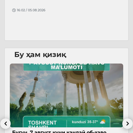
Ф
16:02 / 05.08.2026
б
б
Бу ҳам қизиқ
Бугун, 7 август куни қандай об-ҳаво
А