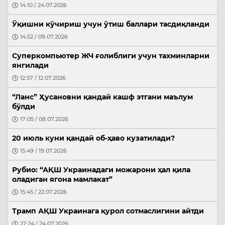
14:10 / 24.07.2026
Ўқишни кўчириш учун ўтиш баллари тасдиқланди
14:52 / 09.07.2026
Суперкомпьютер ЖЧ ғолиблиги учун тахминларни
янгилади
12:57 / 12.07.2026
“Ланс” Ҳусановни қандай кашф этгани маълум
бўлди
17:05 / 08.07.2026
20 июль куни қандай об-ҳаво кузатилади?
15:49 / 19.07.2026
Рубио: “АҚШ Украинадаги можарони ҳал қила
оладиган ягона мамлакат”
15:45 / 22.07.2026
Трамп АҚШ Украинага қурол сотмаслигини айтди
22:24 / 24.07.2026