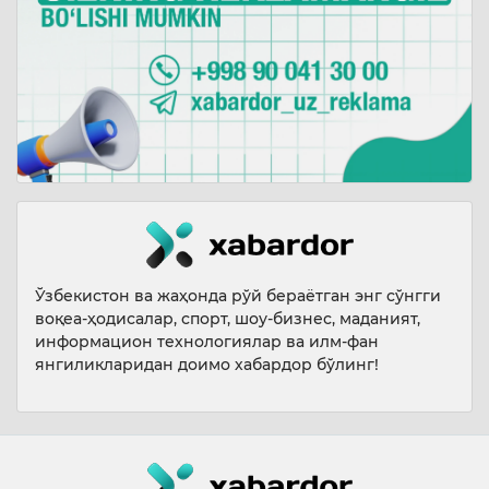
Ўзбекистон ва жаҳонда рўй бераётган энг сўнгги
воқеа-ҳодисалар, спорт, шоу-бизнес, маданият,
информацион технологиялар ва илм-фан
янгиликларидан доимо хабардор бўлинг!