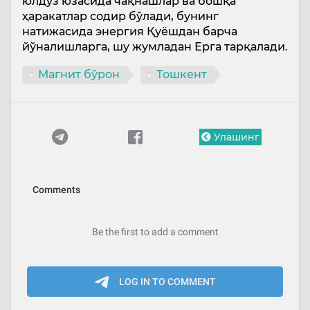
юлдуз юзасида чақнашлар ва бошқа
ҳаракатлар содир бўлади, бунинг
натижасида энергия Қуёшдан барча
йўналишларга, шу жумладан Ерга тарқалади.
Магнит бўрон
Тошкент
Улашинг