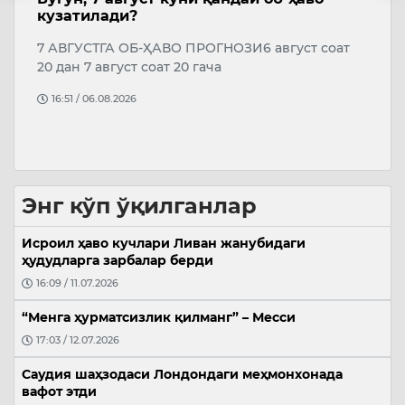
кузатилади?
в
ан
7 АВГУСТГА ОБ-ҲАВО ПРОГНОЗИ6 август соат
Б
20 дан 7 август соат 20 гача
П
ҳ
16:51 / 06.08.2026
Энг кўп ўқилганлар
Исроил ҳаво кучлари Ливан жанубидаги
ҳудудларга зарбалар берди
16:09 / 11.07.2026
“Менга ҳурматсизлик қилманг” – Месси
17:03 / 12.07.2026
Саудия шаҳзодаси Лондондаги меҳмонхонада
вафот этди