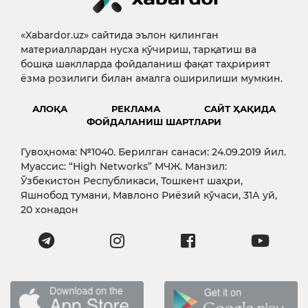
«Xabardor.uz» сайтида эълон қилинган
материаллардан нусха кўчириш, тарқатиш ва
бошқа шаклларда фойдаланиш фақат таҳририят
ёзма розилиги билан амалга оширилиши мумкин.
АЛОҚА
РЕКЛАМА
САЙТ ҲАҚИДА
ФОЙДАЛАНИШ ШАРТЛАРИ
Гувоҳнома: №1040. Берилган санаси: 24.09.2019 йил.
Муассис: “High Networks” МЧЖ. Манзил:
Ўзбекистон Республикаси, Тошкент шаҳри,
Яшнобод тумани, Мавлоно Риёзий кўчаси, 31А уй,
20 хонадон