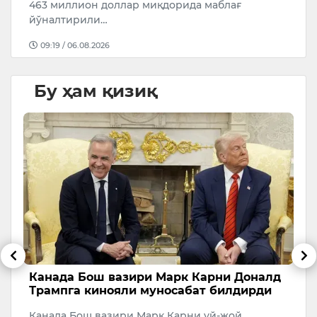
а…
463 миллион доллар миқдорида маблағ
йўналтирили…
09:19 / 06.08.2026
Бу ҳам қизиқ
Канада Бош вазири Марк Карни Доналд
Ф
Трампга кинояли муносабат билдирди
м
Канада Бош вазири Марк Карни уй-жой
Ў