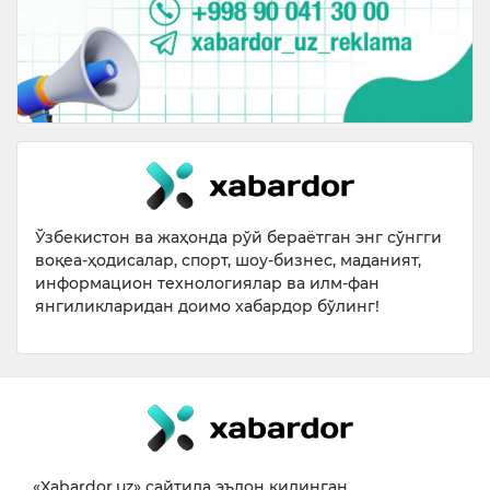
Ўзбекистон ва жаҳонда рўй бераётган энг сўнгги
воқеа-ҳодисалар, спорт, шоу-бизнес, маданият,
информацион технологиялар ва илм-фан
янгиликларидан доимо хабардор бўлинг!
«Xabardor.uz» сайтида эълон қилинган