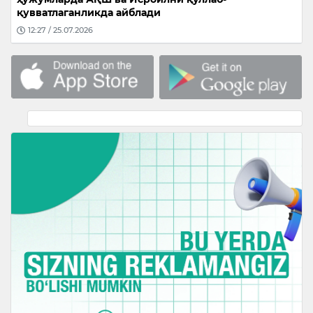
қувватлаганликда айблади
12:27 / 25.07.2026