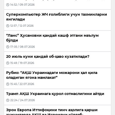
14:52 / 09.07.2026
Суперкомпьютер ЖЧ ғолиблиги учун тахминларни
янгилади
12:57 / 12.07.2026
“Ланс” Ҳусановни қандай кашф этгани маълум
бўлди
17:05 / 08.07.2026
20 июль куни қандай об-ҳаво кузатилади?
15:49 / 19.07.2026
Рубио: “АҚШ Украинадаги можарони ҳал қила
оладиган ягона мамлакат”
15:45 / 22.07.2026
Трамп АҚШ Украинага қурол сотмаслигини айтди
22:24 / 24.07.2026
Эрон Европа Иттифоқини тинч аҳолига қарши
ҳужумларда АҚШ ва Исроилни қўллаб-