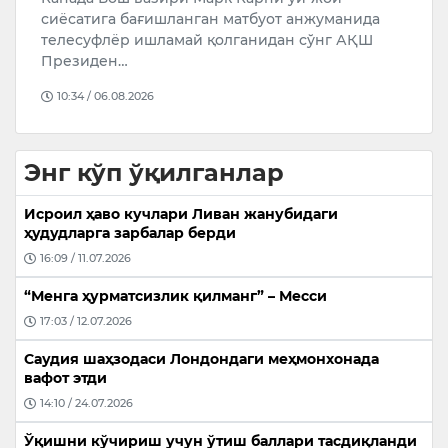
сиёсатига бағишланган матбуот анжуманида
м
телесуфлёр ишламай қолганидан сўнг АҚШ
б
Президен…
т
10:34 / 06.08.2026
Энг кўп ўқилганлар
Исроил ҳаво кучлари Ливан жанубидаги
ҳудудларга зарбалар берди
16:09 / 11.07.2026
“Менга ҳурматсизлик қилманг” – Месси
17:03 / 12.07.2026
Саудия шаҳзодаси Лондондаги меҳмонхонада
вафот этди
14:10 / 24.07.2026
Ўқишни кўчириш учун ўтиш баллари тасдиқланди