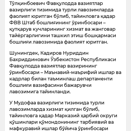
Тўлқинбоевич Фавқулодда вазиятлар
вазирлиги тизимида турли лавозимларда
фаолият юритган бўлиб, тайинловга қадар
ФВВ Штаб бошлиғининг ўринбосари –
қутқарув кучларининг хизмат ва жанговар
тайёргарлигини ташкил этиш бошқармаси
бошлиғи лавозимида фаолият юритган.
Шунингдек, Кадиров Нуриддин
Бахриддинович Ўзбекистон Республикаси
Фавқулодда вазиятлар вазирининг
ўринбосари – Маънавий-маърифий ишлар ва
кадрлар билан таъминлаш департаменти
бошлиғи вазифасини бажарувчи
лавозимига тайинланди.
У Мудофаа вазирлиги тизимида турли
лавозимларда хизмат қилган бўлиб,
тайинловга қадар Марказий ҳарбий округи
қўшинлари қўмондонининг тарбиявий ва
мафкуравий ишлар бўйича ўринбосари