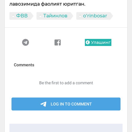
лавозимида фаолият юритган.
ФВВ
Тайинлов
o‘rinbosar
Улашинг