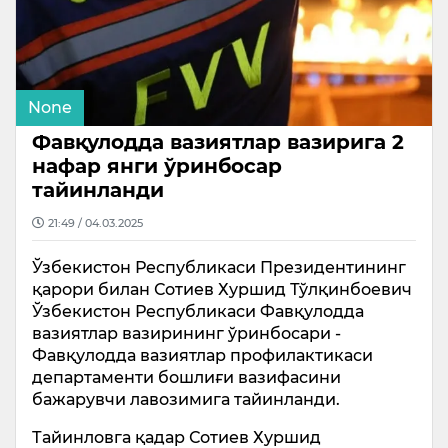
None
Фавқулодда вазиятлар вазирига 2
нафар янги ўринбосар
тайинланди
21:49 / 04.03.2025
Ўзбекистон Республикаси Президентининг
қарори билан Сотиев Хуршид Тўлқинбоевич
Ўзбекистон Республикаси Фавқулодда
вазиятлар вазирининг ўринбосари -
Фавқулодда вазиятлар профилактикаси
департаменти бошлиғи вазифасини
бажарувчи лавозимига тайинланди.
Тайинловга қадар Сотиев Хуршид