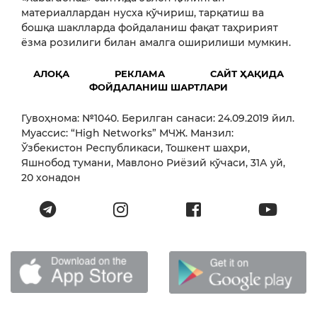
материаллардан нусха кўчириш, тарқатиш ва
бошқа шаклларда фойдаланиш фақат таҳририят
ёзма розилиги билан амалга оширилиши мумкин.
АЛОҚА
РЕКЛАМА
САЙТ ҲАҚИДА
ФОЙДАЛАНИШ ШАРТЛАРИ
Гувоҳнома: №1040. Берилган санаси: 24.09.2019 йил.
Муассис: “High Networks” МЧЖ. Манзил:
Ўзбекистон Республикаси, Тошкент шаҳри,
Яшнобод тумани, Мавлоно Риёзий кўчаси, 31А уй,
20 хонадон