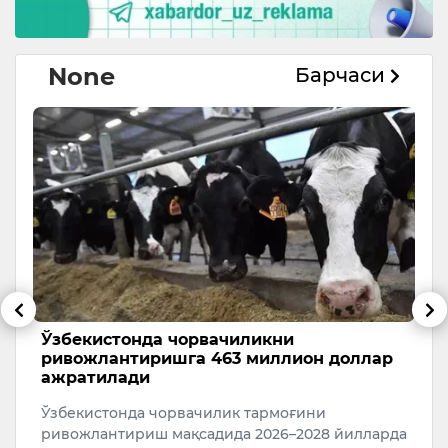
None
Барчаси
Ўзбекистонда чорвачиликни
6
ривожлантиришга 463 миллион доллар
5 
ажратилади
ри
Ўзбекистонда чорвачилик тармоғини
ривожлантириш мақсадида 2026–2028 йилларда