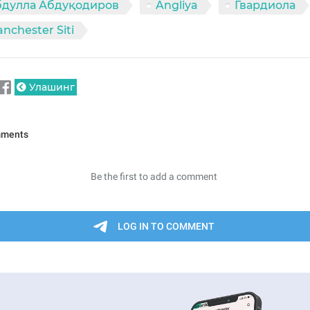
бдулла Абдуқодиров
Angliya
Гвардиола
nchester Siti
Улашинг