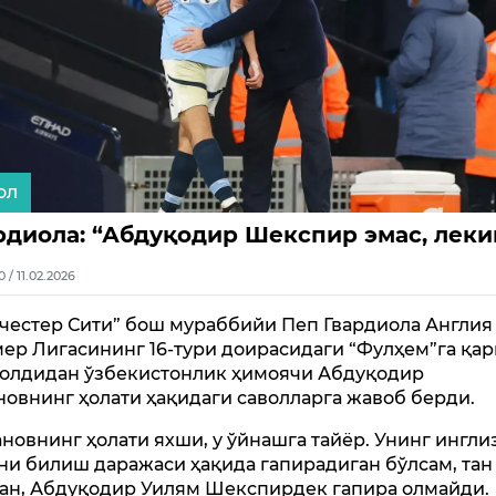
ол
рдиола: “Абдуқодир Шекспир эмас, лекин
0 / 11.02.2026
честер Сити” бош мураббийи Пеп Гвардиола Англия
ер Лигасининг 16-тури доирасидаги “Фулҳем”га қа
 олдидан ўзбекистонлик ҳимоячи Абдуқодир
новнинг ҳолати ҳақидаги саволларга жавоб берди.
ановнинг ҳолати яхши, у ўйнашга тайёр. Унинг ингли
ни билиш даражаси ҳақида гапирадиган бўлсам, тан
ан, Абдуқодир Уилям Шекспирдек гапира олмайди.