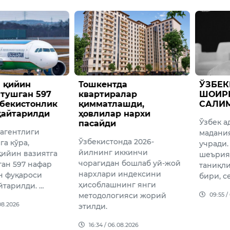
 қийин
Тошкентда
​ЎЗБЕ
 тушган 597
квартиралар
ШОИР
бекистонлик
қимматлашди,
САЛИ
қайтарилди
ҳовлилар нархи
Ўзбек а
пасайди
агентлиги
мадани
Ўзбекистонда 2026-
а кўра,
учради.
йилнинг иккинчи
қийин вазиятга
шеърия
чорагидан бошлаб уй-жой
ган 597 нафар
таниқл
нархлари индексини
н фуқароси
бири, с
ҳисоблашнинг янги
йтарилди. …
09:55 /
методологияси жорий
08.2026
этилди.
16:34 / 06.08.2026