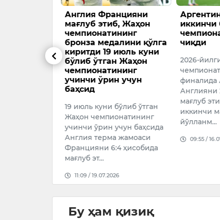
нинг голи
Англия Францияни
Аргентин
 чиройли
мағлуб этиб, Жаҳон
иккинчи 
ши мумкин
чемпионатининг
чемпион
бронза медалини қўлга
чиқди
миллий терма
киритди 19 июль куни
2026-йилг
дори Элдор
бўлиб ўтган Жаҳон
чемпионатининг
чемпиона
нг 2026-
учинчи ўрин учун
финалида 
 чемпионати
баҳсид
Англияни 2
ида Конго ДР
мағлуб эти
…
19 июль куни бўлиб ўтган
иккинчи м
Жаҳон чемпионатининг
26
йўлланм…
учинчи ўрин учун баҳсида
Англия терма жамоаси
09:55 / 16.
Францияни 6:4 ҳисобида
мағлуб эт…
11:09 / 19.07.2026
Бу ҳам қизиқ