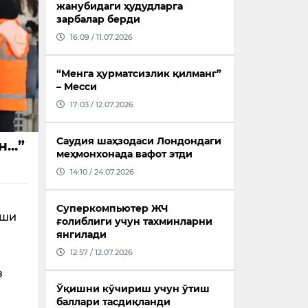
жанубидаги ҳудудларга
зарбалар берди
16:09 / 11.07.2026
“Менга ҳурматсизлик қилманг”
– Месси
17:03 / 12.07.2026
Саудия шаҳзодаси Лондондаги
...”
меҳмонхонада вафот этди
14:10 / 24.07.2026
Суперкомпьютер ЖЧ
рши
ғолиблиги учун тахминларни
янгилади
12:57 / 12.07.2026
з
Ўқишни кўчириш учун ўтиш
баллари тасдиқланди