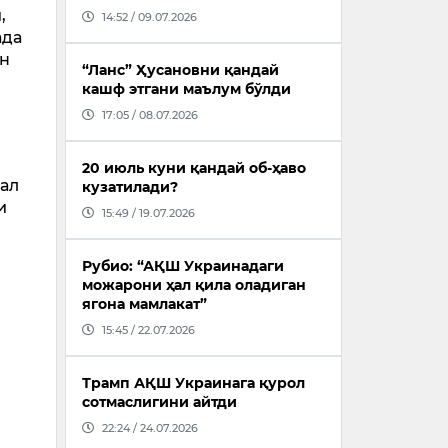
,
14:52 / 09.07.2026
ада
ан
“Ланс” Ҳусановни қандай
кашф этгани маълум бўлди
17:05 / 08.07.2026
20 июль куни қандай об-ҳаво
кал
кузатилади?
и
15:49 / 19.07.2026
Рубио: “АҚШ Украинадаги
можарони ҳал қила оладиган
ягона мамлакат”
15:45 / 22.07.2026
Трамп АҚШ Украинага қурол
сотмаслигини айтди
22:24 / 24.07.2026