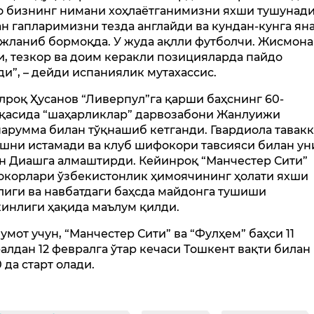
 бизнинг нимани хоҳлаётганимизни яхши тушунади
ан гапларимизни тезда англайди ва кундан-кунга ян
жланиб бормоқда. У жуда ақлли футболчи. Жисмон
и, тезкор ва доим керакли позицияларда пайдо
ди”, – дейди испаниялик мутахассис.
лроқ Ҳусанов “Ливерпул”га қарши баҳснинг 60-
қасида “шаҳарликлар” дарвозабони Жанлуижи
арумма билан тўқнашиб кетганди. Гвардиола тавак
шни истамади ва клуб шифокори тавсияси билан ун
н Диашга алмаштирди. Кейинроқ “Манчестер Сити”
корлари ўзбекистонлик ҳимоячининг ҳолати яхши
лиги ва навбатдаги баҳсда майдонга тушиши
инлиги ҳақида маълум қилди.
умот учун, “Манчестер Сити” ва “Фулҳем” баҳси 11
алдан 12 февралга ўтар кечаси Тошкент вақти билан
 да старт олади.