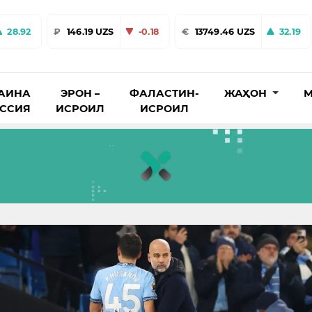
28.92
₽
146.19 UZS
-0.18
€
13749.46 UZS
32.19
АИНА
ЭРОН –
ФАЛАСТИН-
ЖАҲОН
М
ОССИЯ
ИСРОИЛ
ИСРОИЛ