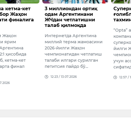
а кетма-кет
3 миллиондан ортиқ
Супер
бор Жаҳон
одам Аргентинани
ғолибл
ати финалига
ЖЧдан четлатишни
тахми
талаб қилмоқда
“Opta” 
и Жаҳон
Интернетда Аргентина
компан
ти ярим
миллий терма жамоасини
суперк
Аргентина
2026-йилги Жаҳон
йилги 
:1 ҳисобида
чемпионатидан четлатиш
чемпио
б, кетма-кет
талаби илгари сурилган
учун ас
арта финал
петитсия пайдо бў…
сифати
12:23 / 13.07.2026
12:57 /
07.2026