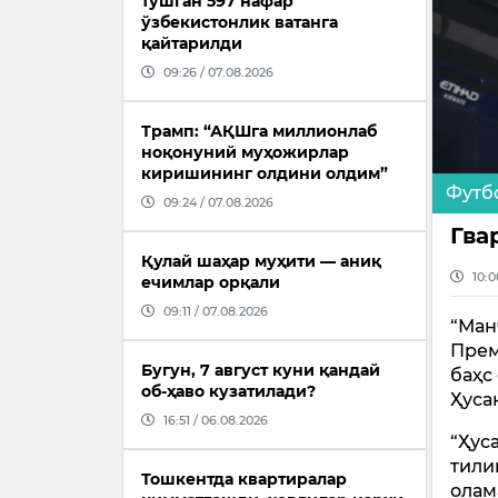
тушган 597 нафар
ўзбекистонлик ватанга
қайтарилди
09:26 / 07.08.2026
Трамп: “АҚШга миллионлаб
ноқонуний муҳожирлар
киришининг олдини олдим”
Футб
09:24 / 07.08.2026
Гва
Қулай шаҳар муҳити — аниқ
10:0
ечимлар орқали
09:11 / 07.08.2026
“Ман
Прем
Бугун, 7 август куни қандай
баҳс
об-ҳаво кузатилади?
Ҳуса
16:51 / 06.08.2026
“Ҳус
тили
Тошкентда квартиралар
олам