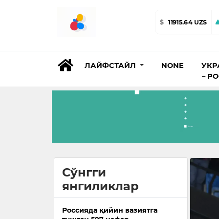
$
11915.64 UZS
ЛАЙФСТАЙЛ
NONE
УКР
– Р
Сўнгги
янгиликлар
Россияда қийин вазиятга