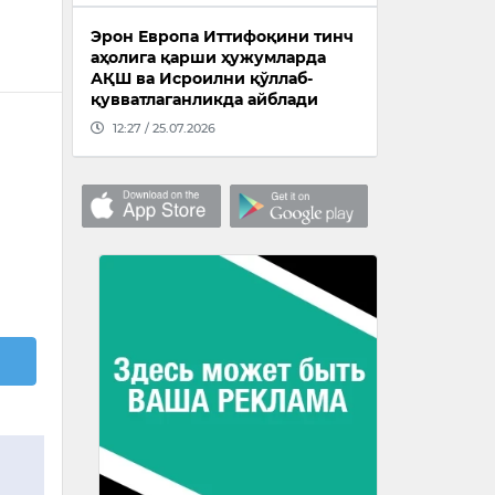
Эрон Европа Иттифоқини тинч
аҳолига қарши ҳужумларда
АҚШ ва Исроилни қўллаб-
қувватлаганликда айблади
12:27 / 25.07.2026