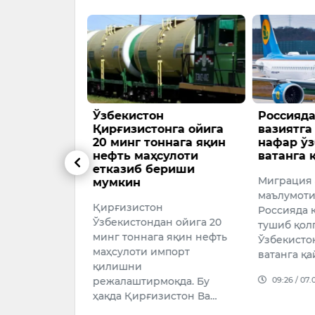
ТикТок
Ўзбекистон
Россияда
онли эфир
Қирғизистонга ойига
вазиятга
иб
20 минг тоннага яқин
нафар ўз
нефть маҳсулоти
ватанга 
етказиб бериши
 Кулякан
Миграция 
мумкин
ок блогери
маълумотиг
Қирғизистон
лум жонли
Россияда 
Ўзбекистондан ойига 20
а номаълум
тушиб қол
минг тоннага яқин нефть
слар ҳужумига
Ўзбекисто
маҳсулоти импорт
…
ватанга қа
қилишни
026
09:26 / 07.
режалаштирмоқда. Бу
ҳақда Қирғизистон Ва…