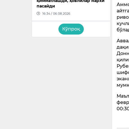
қимматлашди, ҳовлилар нархи
Аммо
пасайди
айтг
16:34 / 06.08.2026
риво
кучл
Кўпроқ
бўла
Авва
дақи
Донн
қили
Рубе
шифо
экан
мумк
Маъл
февр
00:30