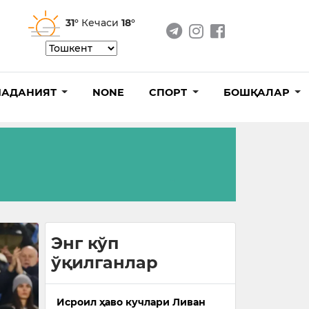
31°
Кечаси
18°
АДАНИЯТ
NONE
СПОРТ
БОШҚАЛАР
Энг кўп
ўқилганлар
Исроил ҳаво кучлари Ливан