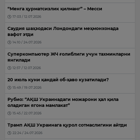
“Менга ҳурматсизлик қилманг” – Месси
17:03 / 12.07.2026
Саудия шаҳзодаси Лондондаги меҳмонхонада
вафот этди
14:10 / 24.07.2026
Суперкомпьютер ЖЧ ғолиблиги учун тахминларни
янгилади
12:57 / 12.07.2026
20 июль куни қандай об-ҳаво кузатилади?
15:49 / 19.07.2026
Рубио: “АҚШ Украинадаги можарони ҳал қила
оладиган ягона мамлакат”
15:45 / 22.07.2026
Трамп АҚШ Украинага қурол сотмаслигини айтди
22:24 / 24.07.2026