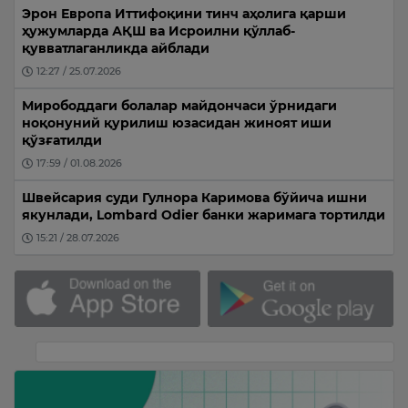
Эрон Европа Иттифоқини тинч аҳолига қарши
ҳужумларда АҚШ ва Исроилни қўллаб-
қувватлаганликда айблади
12:27 / 25.07.2026
Мирободдаги болалар майдончаси ўрнидаги
ноқонуний қурилиш юзасидан жиноят иши
қўзғатилди
17:59 / 01.08.2026
Швейсария суди Гулнора Каримова бўйича ишни
якунлади, Lombard Odier банки жаримага тортилди
15:21 / 28.07.2026