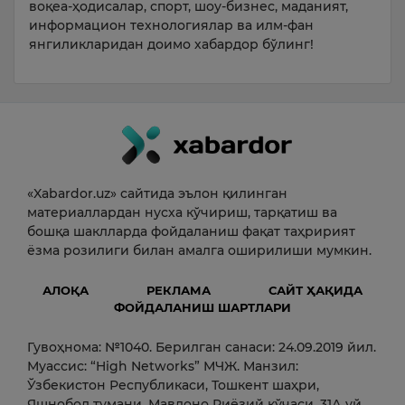
воқеа-ҳодисалар, спорт, шоу-бизнес, маданият,
информацион технологиялар ва илм-фан
янгиликларидан доимо хабардор бўлинг!
«Xabardor.uz» сайтида эълон қилинган
материаллардан нусха кўчириш, тарқатиш ва
бошқа шаклларда фойдаланиш фақат таҳририят
ёзма розилиги билан амалга оширилиши мумкин.
АЛОҚА
РЕКЛАМА
САЙТ ҲАҚИДА
ФОЙДАЛАНИШ ШАРТЛАРИ
Гувоҳнома: №1040. Берилган санаси: 24.09.2019 йил.
Муассис: “High Networks” МЧЖ. Манзил:
Ўзбекистон Республикаси, Тошкент шаҳри,
Яшнобод тумани, Мавлоно Риёзий кўчаси, 31А уй,