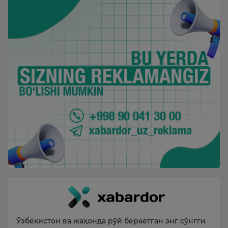
Ўзбекистон ва жаҳонда рўй бераётган энг сўнгги