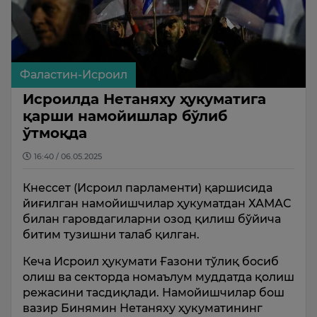
Фаластин-Исроил
Исроилда Нетаняху ҳукуматига
қарши намойишлар бўлиб
ўтмоқда
16:40 / 06.05.2025
Кнессет (Исроил парламенти) қаршисида
йиғилган намойишчилар ҳукуматдан ХАМАС
билан гаровдагиларни озод қилиш бўйича
битим тузишни талаб қилган.
Кеча Исроил ҳукумати Ғазони тўлиқ босиб
олиш ва секторда номаълум муддатда қолиш
режасини тасдиқлади. Намойишчилар бош
вазир Бинямин Нетаняху ҳукуматининг