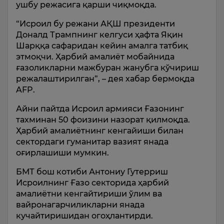
ушбу режасига қарши чиқмоқда.
“Исроил бу режани АҚШ президенти
Доналд Трампнинг келгуси ҳафта Яқин
Шарққа сафаридан кейин амалга татбиқ
этмоқчи. Ҳарбий амалиёт мобайнида
ғазоликларни мажбуран жанубга кўчириш
режалаштирилган”, – дея хабар бермоқда
AFP.
Айни пайтда Исроил армияси Ғазонинг
тахминан 50 фоизини назорат қилмоқда.
Ҳарбий амалиётнинг кенгайиши билан
сектордаги гуманитар вазият янада
оғирлашиши мумкин.
БМТ бош котиби Антониу Гутерриш
Исроилнинг Ғазо секторида ҳарбий
амалиётни кенгайтириши ўлим ва
вайронагарчиликларни янада
кучайтиришидан огоҳлантирди.