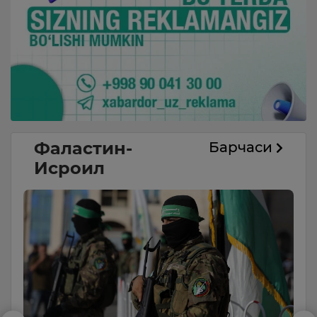
Фаластин-
Барчаси
Исроил