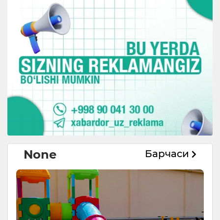
None
Барчаси