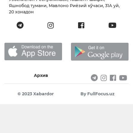
Яшнобод тумани, Мавлоно Риёзий кўчаси, 31А уй,
20 хонадон
Архив
© 2023 Xabardor
By FullFocus.uz