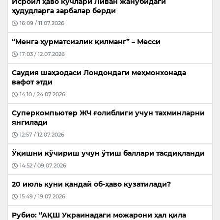
Исроил ҳаво кучлари Ливан жанубидаги
ҳудудларга зарбалар берди
16:09 / 11.07.2026
“Менга ҳурматсизлик қилманг” – Месси
17:03 / 12.07.2026
Саудия шаҳзодаси Лондондаги меҳмонхонада
вафот этди
14:10 / 24.07.2026
Суперкомпьютер ЖЧ ғолиблиги учун тахминларни
янгилади
12:57 / 12.07.2026
Ўқишни кўчириш учун ўтиш баллари тасдиқланди
14:52 / 09.07.2026
20 июль куни қандай об-ҳаво кузатилади?
15:49 / 19.07.2026
Рубио: “АҚШ Украинадаги можарони ҳал қила