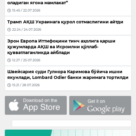
оладиган ягона мамлакат”
15:45 / 22.07.2026
Трамп АҚШ Украинага қурол сотмаслигини айтди
22:24 / 24.07.2026
Эрон Европа Иттифоқини тинч аҳолига қарши
ҳужумларда АҚШ ва Исроилни қўллаб-
қувватлаганликда айблади
12:27 / 25.07.2026
Швейсария суди Гулнора Каримова бўйича ишни
якунлади, Lombard Odier банки жаримага тортилди
15:21 / 28.07.2026