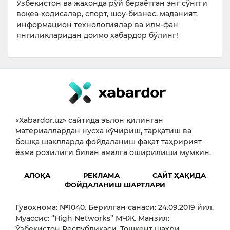
Ўзбекистон ва жаҳонда рўй бераётган энг сўнгги
воқеа-ҳодисалар, спорт, шоу-бизнес, маданият,
информацион технологиялар ва илм-фан
янгиликларидан доимо хабардор бўлинг!
«Xabardor.uz» сайтида эълон қилинган
материаллардан нусха кўчириш, тарқатиш ва
бошқа шаклларда фойдаланиш фақат таҳририят
ёзма розилиги билан амалга оширилиши мумкин.
АЛОҚА
РЕКЛАМА
САЙТ ҲАҚИДА
ФОЙДАЛАНИШ ШАРТЛАРИ
Гувоҳнома: №1040. Берилган санаси: 24.09.2019 йил.
Муассис: “High Networks” МЧЖ. Манзил:
Ўзбекистон Республикаси, Тошкент шаҳри,