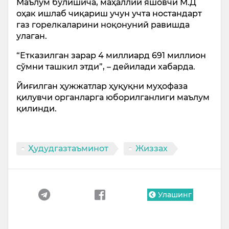
Маълум бўлишича, маҳаллий яшовчи М.Д
оҳак ишлаб чиқариш учун учта ностандарт
газ горелкаларини ноқонуний равишда
улаган.
“Етказилган зарар 4 миллиард 691 миллион
сўмни ташкил этди”, – дейилади хабарда.
Йиғилган ҳужжатлар ҳуқуқни муҳофаза
қилувчи органларга юборилганлиги маълум
қилинди.
Ҳудудгазтаъминот
Жиззах
Улашинг