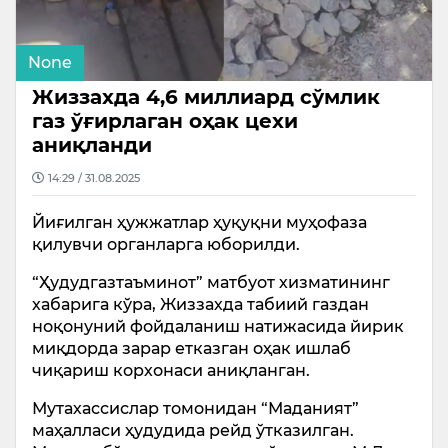
None
Жиззахда 4,6 миллиард сўмлик
газ ўғирлаган оҳак цехи
аниқланди
14:29 / 31.08.2025
Йиғилган ҳужжатлар ҳуқуқни муҳофаза
қилувчи органларга юборилди.
“Ҳудудгазтаъминот” матбуот хизматининг
хабарига кўра, Жиззахда табиий газдан
ноқонуний фойдаланиш натижасида йирик
миқдорда зарар етказган оҳак ишлаб
чиқариш корхонаси аниқланган.
Мутахассислар томонидан “Маданият”
маҳалласи ҳудудида рейд ўтказилган.