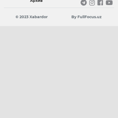
Архив
© 2023 Xabardor
By FullFocus.uz