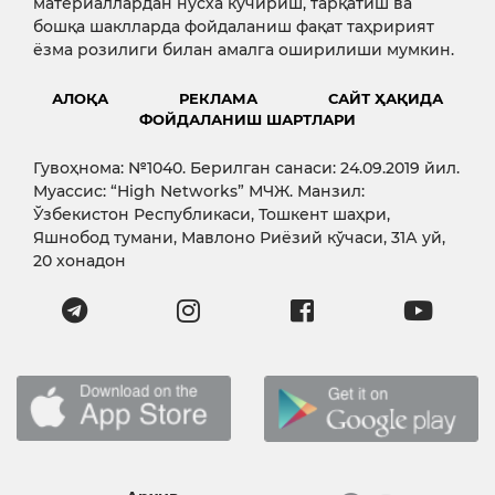
материаллардан нусха кўчириш, тарқатиш ва
бошқа шаклларда фойдаланиш фақат таҳририят
ёзма розилиги билан амалга оширилиши мумкин.
АЛОҚА
РЕКЛАМА
САЙТ ҲАҚИДА
ФОЙДАЛАНИШ ШАРТЛАРИ
Гувоҳнома: №1040. Берилган санаси: 24.09.2019 йил.
Муассис: “High Networks” МЧЖ. Манзил:
Ўзбекистон Республикаси, Тошкент шаҳри,
Яшнобод тумани, Мавлоно Риёзий кўчаси, 31А уй,
20 хонадон