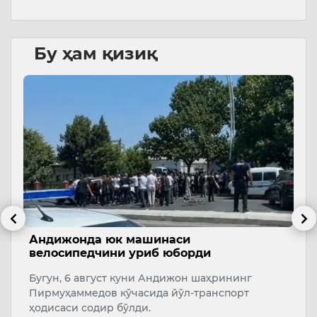
Бу ҳам қизиқ
Андижонда юк машинаси
Б
велосипедчини уриб юборди
“
Бугун, 6 август куни Андижон шаҳрининг
Ў
Пирмуҳаммедов кўчасида йўл-транспорт
к
ҳодисаси содир бўлди.
Ш