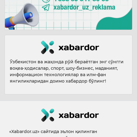
Ўзбекистон ва жаҳонда рўй бераётган энг сўнгги
воқеа-ҳодисалар, спорт, шоу-бизнес, маданият,
информацион технологиялар ва илм-фан
янгиликларидан доимо хабардор бўлинг!
«Xabardor.uz» сайтида эълон қилинган