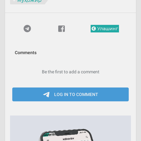
муҳожир
Улашинг