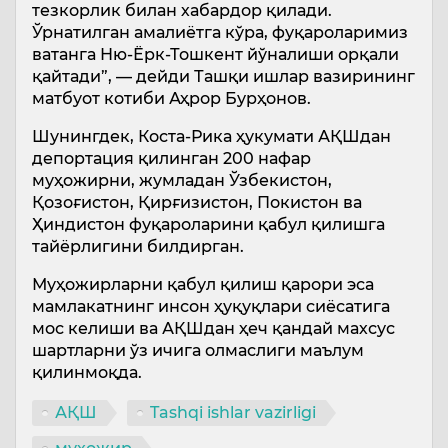
тезкорлик билан хабардор қилади.
Ўрнатилган амалиётга кўра, фуқароларимиз
ватанга Ню-Ёрк-Тошкент йўналиши орқали
қайтади”, — дейди Ташқи ишлар вазирининг
матбуот котиби Аҳрор Бурҳонов.
Шунингдек, Коста-Рика ҳукумати АҚШдан
депортация қилинган 200 нафар
муҳожирни, жумладан Ўзбекистон,
Қозоғистон, Қирғизистон, Покистон ва
Ҳиндистон фуқароларини қабул қилишга
тайёрлигини билдирган.
Муҳожирларни қабул қилиш қарори эса
мамлакатнинг инсон ҳуқуқлари сиёсатига
мос келиши ва АҚШдан ҳеч қандай махсус
шартларни ўз ичига олмаслиги маълум
қилинмоқда.
АҚШ
Tashqi ishlar vazirligi