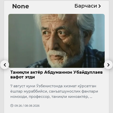
None
Барчаси
б
Таниқли актёр Абдуманнон Убайдуллаев
А
вафот этди
с
7 август куни Ўзбекистонда хизмат кўрсатган
А
ёшлар мураббийси, санъатшунослик фанлари
қ
т
номзоди, профессор, таниқли киноактёр, …
“
…
09:26 / 08.08.2026