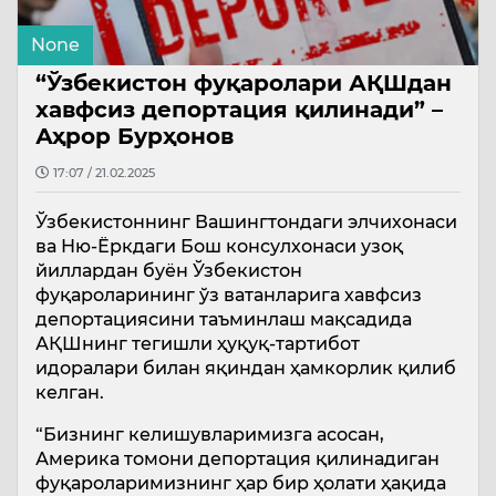
None
“Ўзбекистон фуқаролари АҚШдан
хавфсиз депортация қилинади” –
Аҳрор Бурҳонов
17:07 / 21.02.2025
Ўзбекистоннинг Вашингтондаги элчихонаси
ва Ню-Ёркдаги Бош консулхонаси узоқ
йиллардан буён Ўзбекистон
фуқароларининг ўз ватанларига хавфсиз
депортациясини таъминлаш мақсадида
АҚШнинг тегишли ҳуқуқ-тартибот
идоралари билан яқиндан ҳамкорлик қилиб
келган.
“Бизнинг келишувларимизга асосан,
Америка томони депортация қилинадиган
фуқароларимизнинг ҳар бир ҳолати ҳақида