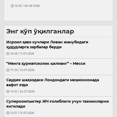
15:20 / 06.08.2026
Энг кўп ўқилганлар
Исроил ҳаво кучлари Ливан жанубидаги
ҳудудларга зарбалар берди
16:09 / 11.07.2026
“Менга ҳурматсизлик қилманг” – Месси
17:03 / 12.07.2026
Саудия шаҳзодаси Лондондаги меҳмонхонада
вафот этди
14:10 / 24.07.2026
Суперкомпьютер ЖЧ ғолиблиги учун тахминларни
янгилади
12:57 / 12.07.2026