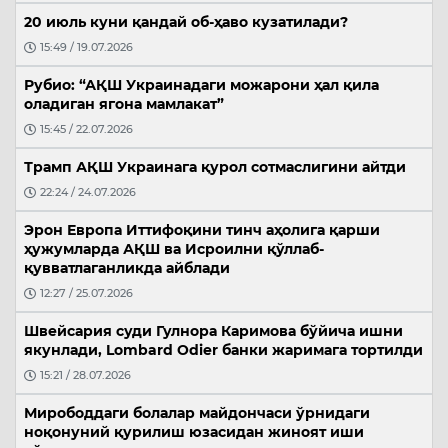
20 июль куни қандай об-ҳаво кузатилади?
15:49 / 19.07.2026
Рубио: “АҚШ Украинадаги можарони ҳал қила
оладиган ягона мамлакат”
15:45 / 22.07.2026
Трамп АҚШ Украинага қурол сотмаслигини айтди
22:24 / 24.07.2026
Эрон Европа Иттифоқини тинч аҳолига қарши
ҳужумларда АҚШ ва Исроилни қўллаб-
қувватлаганликда айблади
12:27 / 25.07.2026
Швейсария суди Гулнора Каримова бўйича ишни
якунлади, Lombard Odier банки жаримага тортилди
15:21 / 28.07.2026
Мирободдаги болалар майдончаси ўрнидаги
ноқонуний қурилиш юзасидан жиноят иши