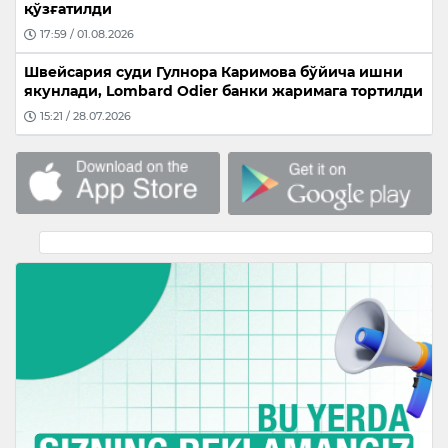
қўзғатилди
17:59 / 01.08.2026
Швейсария суди Гулнора Каримова бўйича ишни
якунлади, Lombard Odier банки жаримага тортилди
15:21 / 28.07.2026