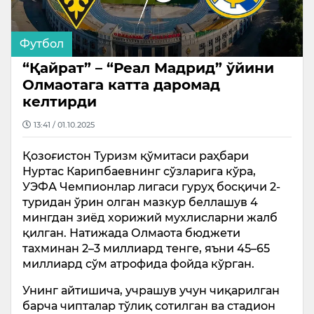
Футбол
“Қайрат” – “Реал Мадрид” ўйини
Олмаотага катта даромад
келтирди
13:41 / 01.10.2025
Қозоғистон Туризм қўмитаси раҳбари
Нуртас Карипбаевнинг сўзларига кўра,
УЭФА Чемпионлар лигаси гуруҳ босқичи 2-
туридан ўрин олган мазкур беллашув 4
мингдан зиёд хорижий мухлисларни жалб
қилган. Натижада Олмаота бюджети
тахминан 2–3 миллиард тенге, яъни 45–65
миллиард сўм атрофида фойда кўрган.
Унинг айтишича, учрашув учун чиқарилган
барча чипталар тўлиқ сотилган ва стадион