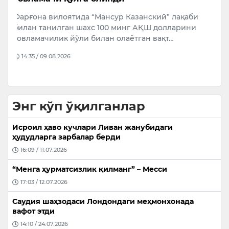
маъқуллади
н
би
7 август куни Олий Мажлис Сенатининг 18-ялпи
Э
и
мажлисида “Ўзбекистон Республикаси
о
Президенти Администрацияси тўғрисида”ги
б
Конс…
10:33 / 08.08.2026
Энг кўп ўқилганлар
Исроил ҳаво кучлари Ливан жанубидаги
ҳудудларга зарбалар берди
16:09 / 11.07.2026
“Менга ҳурматсизлик қилманг” – Месси
17:03 / 12.07.2026
Саудия шаҳзодаси Лондондаги меҳмонхонада
вафот этди
14:10 / 24.07.2026