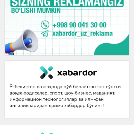
Ўзбекистон ва жаҳонда рўй бераётган энг сўнгги
воқеа-ҳодисалар, спорт, шоу-бизнес, маданият,
информацион технологиялар ва илм-фан
янгиликларидан доимо хабардор бўлинг!