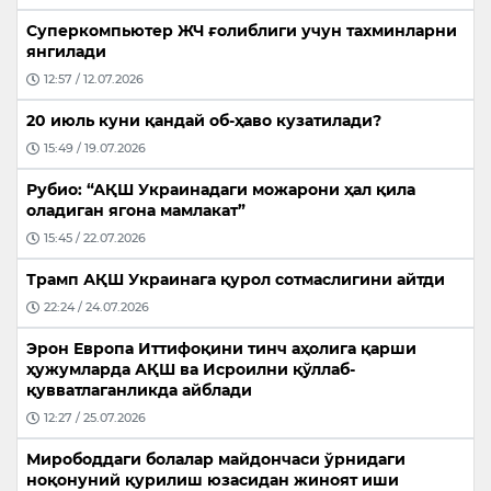
Суперкомпьютер ЖЧ ғолиблиги учун тахминларни
янгилади
12:57 / 12.07.2026
20 июль куни қандай об-ҳаво кузатилади?
15:49 / 19.07.2026
Рубио: “АҚШ Украинадаги можарони ҳал қила
оладиган ягона мамлакат”
15:45 / 22.07.2026
Трамп АҚШ Украинага қурол сотмаслигини айтди
22:24 / 24.07.2026
Эрон Европа Иттифоқини тинч аҳолига қарши
ҳужумларда АҚШ ва Исроилни қўллаб-
қувватлаганликда айблади
12:27 / 25.07.2026
Мирободдаги болалар майдончаси ўрнидаги
ноқонуний қурилиш юзасидан жиноят иши