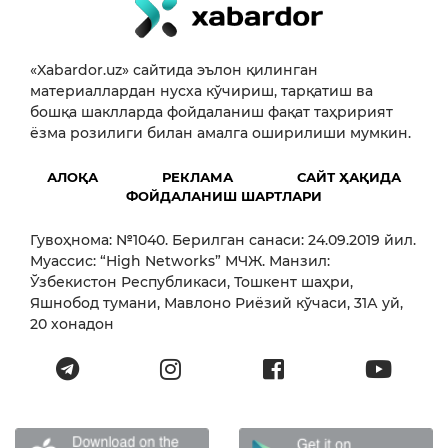
«Xabardor.uz» сайтида эълон қилинган
материаллардан нусха кўчириш, тарқатиш ва
бошқа шаклларда фойдаланиш фақат таҳририят
ёзма розилиги билан амалга оширилиши мумкин.
АЛОҚА
РЕКЛАМА
САЙТ ҲАҚИДА
ФОЙДАЛАНИШ ШАРТЛАРИ
Гувоҳнома: №1040. Берилган санаси: 24.09.2019 йил.
Муассис: “High Networks” МЧЖ. Манзил:
Ўзбекистон Республикаси, Тошкент шаҳри,
Яшнобод тумани, Мавлоно Риёзий кўчаси, 31А уй,
20 хонадон