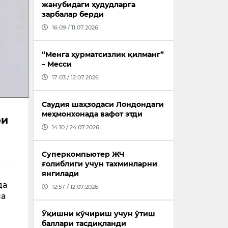
жанубидаги ҳудудларга
зарбалар берди
16:09 / 11.07.2026
“Менга ҳурматсизлик қилманг”
– Месси
17:03 / 12.07.2026
Саудия шаҳзодаси Лондондаги
меҳмонхонада вафот этди
ри
14:10 / 24.07.2026
Суперкомпьютер ЖЧ
ғолиблиги учун тахминларни
янгилади
да
12:57 / 12.07.2026
ча
Ўқишни кўчириш учун ўтиш
баллари тасдиқланди