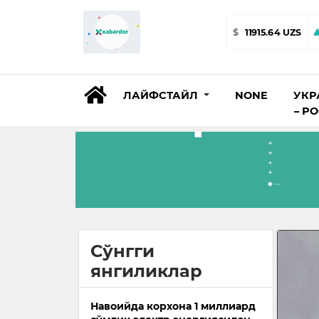
$
11915.64 UZS
ЛАЙФСТАЙЛ
NONE
УКР
– Р
Сўнгги
янгиликлар
Навоийда корхона 1 миллиард