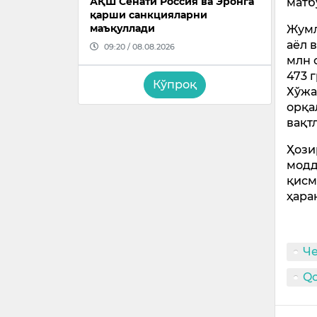
АҚШ Сенати Россия ва Эронга
матб
қарши санкцияларни
маъқуллади
Жумл
аёл 
09:20 / 08.08.2026
млн 
473 
Кўпроқ
Хўжа
орқа
вақт
Ҳози
модд
қисм
ҳара
Че
Qo