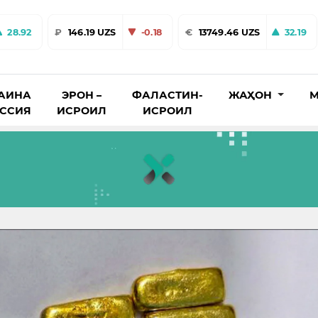
28.92
₽
146.19 UZS
-0.18
€
13749.46 UZS
32.19
АИНА
ЭРОН –
ФАЛАСТИН-
ЖАҲОН
М
ОССИЯ
ИСРОИЛ
ИСРОИЛ