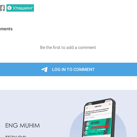
Улашинг