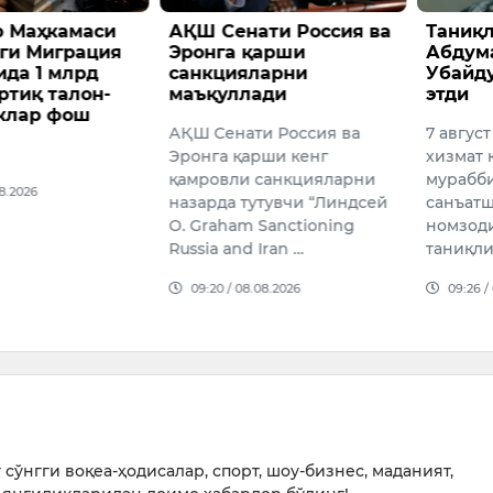
ти Россия ва
Таниқли актёр
Тошке
қарши
Абдуманнон
кварт
ларни
Убайдуллаев вафот
қимма
ади
этди
ҳовлил
пасай
и Россия ва
7 август куни Ўзбекистонда
Ўзбекис
рши кенг
хизмат кўрсатган ёшлар
йилнин
санкцияларни
мураббийси,
чораги
утувчи “Линдсей
санъатшунослик фанлари
нархла
Sanctioning
номзоди, профессор,
ҳисобл
Iran …
таниқли киноактёр, …
методо
08.2026
09:26 / 08.08.2026
этилди.
16:34 /
сўнгги воқеа-ҳодисалар, спорт, шоу-бизнес, маданият,