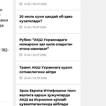
14:52 / 09.07.2026
ан
9
20 июль куни қандай об-ҳаво
жами
кузатилади?
да
15:49 / 19.07.2026
Рубио: “АҚШ Украинадаги
можарони ҳал қила оладиган
ягона мамлакат”
182-
15:45 / 22.07.2026
Трамп АҚШ Украинага қурол
сотмаслигини айтди
22:24 / 24.07.2026
Эрон Европа Иттифоқини тинч
аҳолига қарши ҳужумларда
АҚШ ва Исроилни қўллаб-
қувватлаганликда айблади