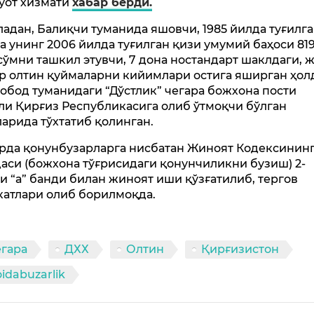
уот хизмати
хабар берди.
адан, Балиқчи туманида яшовчи, 1985 йилда туғилг
ва унинг 2006 йилда туғилган қизи умумий баҳоси 81
сўмни ташкил этувчи, 7 дона ностандарт шаклдаги, 
гр олтин қуймаларни кийимлари остига яширган ҳол
обод туманидаги “Дўстлик” чегара божхона пости
ли Қирғиз Республикасига олиб ўтмоқчи бўлган
ларида тўхтатиб қолинган.
рда қонунбузарларга нисбатан Жиноят Кодексининг 
аси (божхона тўғрисидаги қонунчиликни бузиш) 2-
и “а” банди билан жиноят иши қўзғатилиб, тергов
катлари олиб борилмоқда.
гара
ДХХ
Олтин
Қирғизистон
idabuzarlik