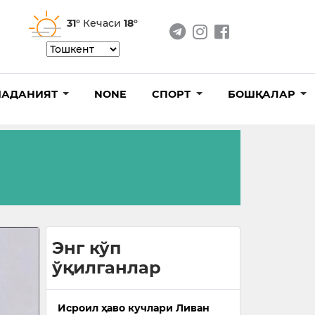
31°
Кечаси
18°
АДАНИЯТ
NONE
СПОРТ
БОШҚАЛАР
Энг кўп
ўқилганлар
Исроил ҳаво кучлари Ливан