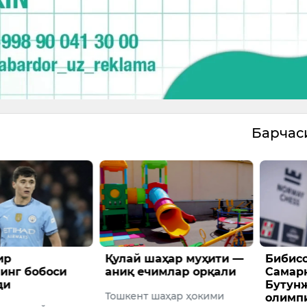
Барча
ҳар муҳити —
Бибисора Асаубаева
Ўзбек
млар орқали
Самарқанддаги
чорва
Бутунжаҳон шахмат
ривож
аҳар ҳокими
олимпиадасида
милли