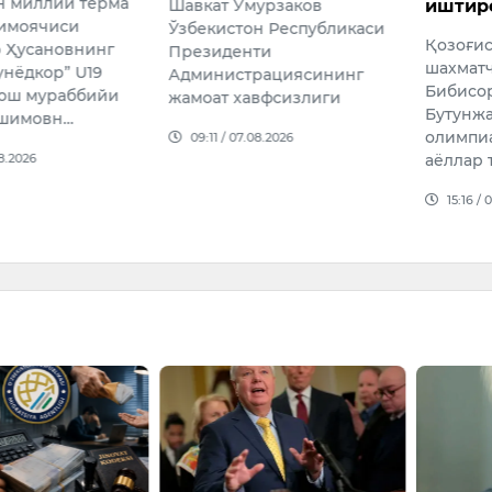
урзаков
иштирок этади
ажрат
н Республикаси
Қозоғистоннинг етакчи
Ўзбеки
ти
шахматчиларидан бири
тармоғ
рациясининг
Бибисора Асаубаева 46-
ривожл
вфсизлиги
Бутунжаҳон шахмат
мақсади
олимпиадасида мамлакат
йиллар
08.2026
аёллар терма жамоа…
доллар 
йўналт
15:16 / 06.08.2026
09:19 /