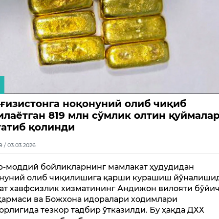
ғизистонга ноқонуний олиб чиқиб
илаётган 819 млн сўмлик олтин қуймала
татиб қолинди
9 / 03.03.2026
р-моддий бойликларнинг мамлакат ҳудудидан
нуний олиб чиқилишига қарши курашиш йўналиши
ат хавфсизлик хизматининг Андижон вилояти бўйи
армаси ва Божхона идоралари ходимлари
орлигида тезкор тадбир ўтказилди. Бу ҳақда ДХХ