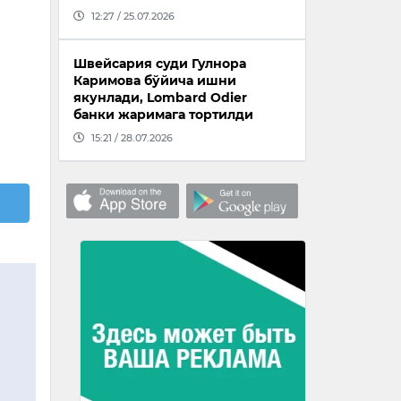
12:27 / 25.07.2026
Швейсария суди Гулнора
Каримова бўйича ишни
якунлади, Lombard Odier
банки жаримага тортилди
15:21 / 28.07.2026