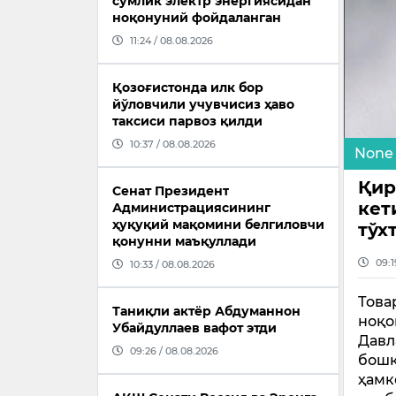
сўмлик электр энергиясидан
ноқонуний фойдаланган
11:24 / 08.08.2026
Қозоғистонда илк бор
йўловчили учувчисиз ҳаво
таксиси парвоз қилди
10:37 / 08.08.2026
None
Қир
Сенат Президент
кет
Администрациясининг
ҳуқуқий мақомини белгиловчи
тўх
қонунни маъқуллади
09:1
10:33 / 08.08.2026
Това
Таниқли актёр Абдуманнон
ноқо
Убайдуллаев вафот этди
Давл
09:26 / 08.08.2026
бошқ
ҳамк