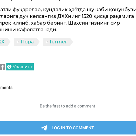
атли фуқаролар, кундалик ҳаётда шу каби қонунбу
тларига дуч келсангиз ДХХнинг 1520 қисқа рақамига
ироқ қилиб, хабар беринг. Шахсингизнинг сир
аниши кафолатланади.
ХХ
Пора
fermer
Улашинг