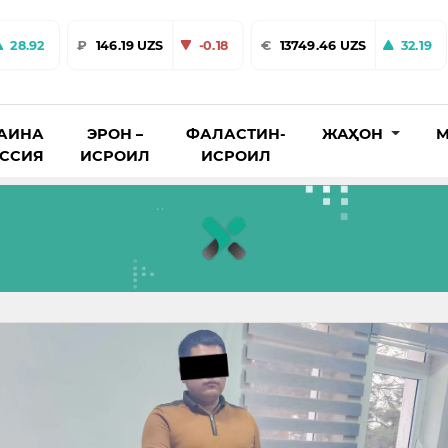
28.92
₽
146.19 UZS
-0.18
€
13749.46 UZS
32.19
АИНА
ЭРОН –
ФАЛАСТИН-
ЖАҲОН
М
ОССИЯ
ИСРОИЛ
ИСРОИЛ