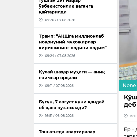
тушган 597 нафар
ўзбекистонлик ватанга
қайтарилди
09:26 / 07.08.2026
Трамп: “АҚШга миллионлаб
ноқонуний муҳожирлар
киришининг олдини олдим”
09:24 / 07.08.2026
Қулай шаҳар муҳити — аниқ
ечимлар орқали
None
09:11 / 07.08.2026
Қўш
Бугун, 7 август куни қандай
деб
об-ҳаво кузатилади?
16:51 / 06.08.2026
15:1
Ер –
Тошкентда квартиралар
тарз