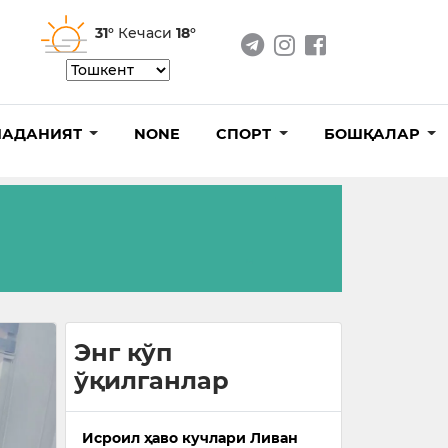
31°
Кечаси
18°
АДАНИЯТ
NONE
СПОРТ
БОШҚАЛАР
Энг кўп
ўқилганлар
Исроил ҳаво кучлари Ливан