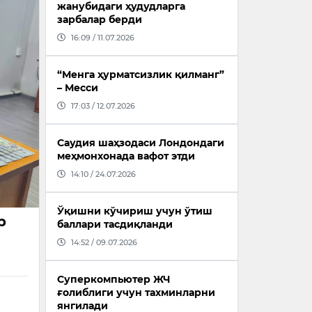
жанубидаги ҳудудларга
зарбалар берди
16:09 / 11.07.2026
“Менга ҳурматсизлик қилманг”
– Месси
17:03 / 12.07.2026
Саудия шаҳзодаси Лондондаги
меҳмонхонада вафот этди
14:10 / 24.07.2026
Ўқишни кўчириш учун ўтиш
р
баллари тасдиқланди
14:52 / 09.07.2026
Суперкомпьютер ЖЧ
ғолиблиги учун тахминларни
й
янгилади