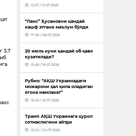
12:57 / 12.07.2026
қат
“Ланс” Ҳусановни қандай
кашф этгани маълум бўлди
17:05 / 08.07.2026
 3,7
20 июль куни қандай об-ҳаво
кузатилади?
риб
ига
15:49 / 19.07.2026
Рубио: “АҚШ Украинадаги
можарони ҳал қила оладиган
а
ягона мамлакат”
15:45 / 22.07.2026
шахс
Трамп АҚШ Украинага қурол
сотмаслигини айтди
22:24 / 24.07.2026