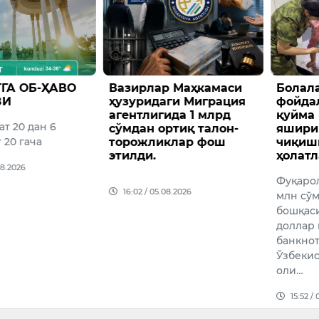
ТГА ОБ-ҲАВО
Вазирлар Маҳкамаси
Болал
ЗИ
ҳузуридаги Миграция
фойда
агентлигида 1 млрд
қуйма 
ат 20 дан 6
сўмдан ортиқ талон-
яшири
 20 гача
торожликлар фош
чиқиш
этилди.
ҳолат
08.2026
Фуқаро
16:02 / 05.08.2026
млн сўм
бошқаси
доллар
банкно
Ўзбеки
оли…
15:52 /