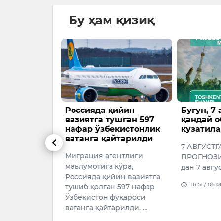
Бу ҳам қизиқ
Маҳкамаси
Россияда қийин
Бугун, 7 
 Миграция
вазиятга тушган 597
қандай о
а 1 млрд
нафар ўзбекистонлик
кузатила
иқ талон-
ватанга қайтарилди
7 АВГУСТГ
ар фош
Миграция агентлиги
ПРОГНОЗИ6
маълумотига кўра,
дан 7 авгус
Россияда қийин вазиятга
026
16:51 / 06.
тушиб қолган 597 нафар
Ўзбекистон фуқароси
ватанга қайтарилди. …