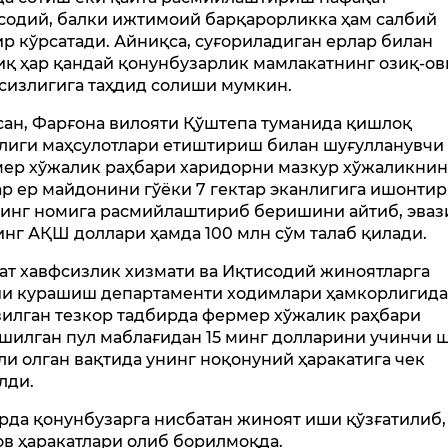
содий, балки ижтимоий барқарорликка ҳам салбий
ир кўрсатади. Айниқса, суғориладиган ерлар билан
иқ ҳар қандай қонунбузарлик мамлакатнинг озиқ-ов
сизлигига таҳдид солиши мумкин.
сан, Фарғона вилояти Қўштепа туманида қишлоқ
лиги маҳсулотлари етиштириш билан шуғулланувчи
ер хўжалик раҳбари харидорни мазкур хўжаликнинг
ар ер майдонини гўёки 7 гектар эканлигига ишонти
нинг номига расмийлаштириб беришини айтиб, эваз
инг АҚШ доллари ҳамда 100 млн сўм талаб қилади.
ат хавфсизлик хизмати ва Иқтисодий жиноятларга
и курашиш департаменти ходимлари ҳамкорлигид
зилган тезкор тадбирда фермер хўжалик раҳбари
шилган пул маблағидан 15 минг долларини учинчи 
ли олган вақтида унинг ноқонуний ҳаракатига чек
лди.
рда қонунбузарга нисбатан жиноят иши қўзғатилиб,
ов ҳаракатлари олиб борилмоқда.