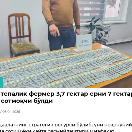
тепалик фермер 3,7 гектар ерни 7 гекта
 сотмоқчи бўлди
1 / 06.04.2026
 давлатнинг стратегик ресурси бўлиб, уни ноқонуни
да сотиш ёки қайта расмийлаштириш нафақат