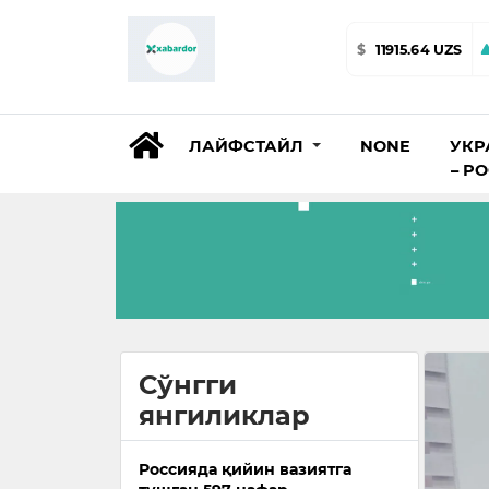
$
11915.64 UZS
ЛАЙФСТАЙЛ
NONE
УКР
– Р
Сўнгги
янгиликлар
Россияда қийин вазиятга