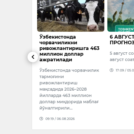
саубаева
Ўзбекистонда
6 АВГУС
даги
чорвачиликни
ПРОГНО
н шахмат
ривожлантиришга 463
5 август со
сида
миллион доллар
ади
ажратилади
август соат
инг етакчи
Ўзбекистонда чорвачилик
17:09 / 05.
идан бири
тармоғини
убаева 46-
ривожлантириш
шахмат
мақсадида 2026–2028
да мамлакат
йилларда 463 миллион
а жамоа…
доллар миқдорида маблағ
йўналтирили…
026
09:19 / 06.08.2026