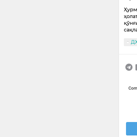
Ҳурм
ҳола
қўнғ
сақл
Д