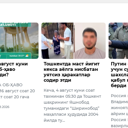
август куни
Тошкентда маст йигит
Путин
б-ҳаво
кекса аёлга нисбатан
учун с
ди?
уятсиз ҳаракатлар
шахсл
содир этди
қабул 
А ОБ-ҲАВО
берди
Кеча, 4 август куни соат
 август соат 20
Россия
тахминан 05:30 да Тошкент
т соат 20 гача
Владим
шаҳрининг Яшнобод
08.2026
жиноятл
туманидаги “Ширинобод”
айрим 
маҳалласи ҳудудида 2004
Россия
йилда ту…
вазирл