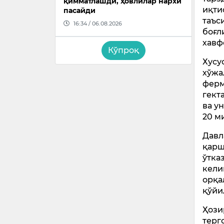
қимматлашди, ҳовлилар нархи
иқти
пасайди
таъс
16:34 / 06.08.2026
боғл
хавф
Кўпроқ
Хусу
хўжа
ферм
гект
ва у
20 м
Давл
қарш
ўтка
кели
орқа
қўйи
Ҳози
терг