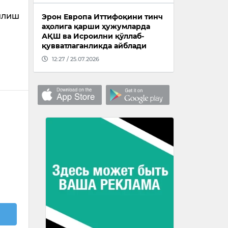
зилиш
Эрон Европа Иттифоқини тинч
аҳолига қарши ҳужумларда
АҚШ ва Исроилни қўллаб-
қувватлаганликда айблади
12:27 / 25.07.2026