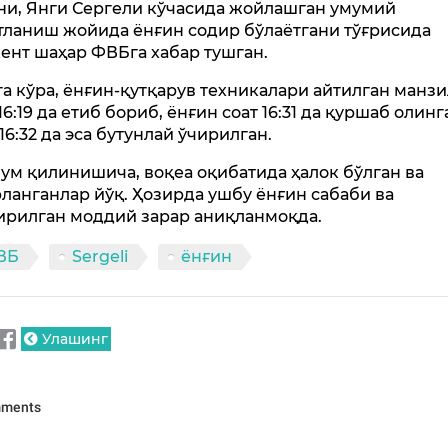
ни, Янги Сергели кўчасида жойлашган умумий
тланиш жойида ёнғин содир бўлаётгани тўғрисида
ент шаҳар ФВБга хабар тушган.
а кўра, ёнғин-қутқарув техникалари айтилган манзи
16:19 да етиб бориб, ёнғин соат 16:31 да қуршаб олинг
16:32 да эса бутунлай ўчирилган.
ум қилинишича, воқеа оқибатида ҳалок бўлган ва
ланганлар йўқ. Ҳозирда ушбу ёнғин сабаби ва
ирилган моддий зарар аниқланмоқда.
ВБ
Sergeli
ёнғин
Улашинг