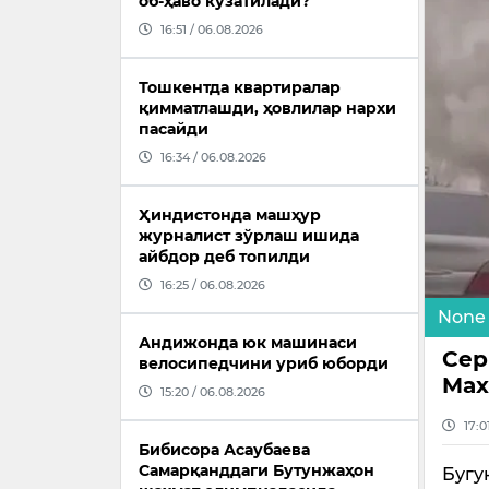
об-ҳаво кузатилади?
16:51 / 06.08.2026
Тошкентда квартиралар
қимматлашди, ҳовлилар нархи
пасайди
16:34 / 06.08.2026
Ҳиндистонда машҳур
журналист зўрлаш ишида
айбдор деб топилди
16:25 / 06.08.2026
None
Андижонда юк машинаси
Сер
велосипедчини уриб юборди
Max
15:20 / 06.08.2026
17:0
Бибисора Асаубаева
Самарқанддаги Бутунжаҳон
Бугу