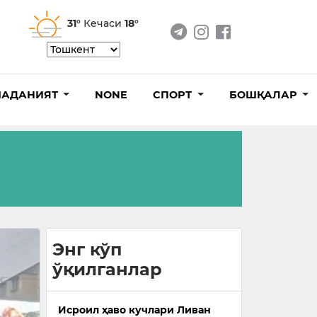
31°
Кечаси
18°
АДАНИЯТ
NONE
СПОРТ
БОШҚАЛАР
Энг кўп
ўқилганлар
Исроил ҳаво кучлари Ливан