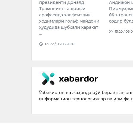
президенти Доналд
Андижон 
урилишга чек
Трампнинг ташрифи
Пирмуҳамм
арафасида хавфсизлик
йўл-транс
026
ходимлари гольф майдони
содир бўл
ҳудудида шубҳали ҳаракат
15:20 / 06.
…
09:22 / 05.08.2026
Ўзбекистон ва жаҳонда рўй бераётган энг 
информацион технологиялар ва илм-фан 