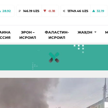
28.92
₽
146.19 UZS
-0.18
€
13749.46 UZS
32.19
АИНА
ЭРОН –
ФАЛАСТИН-
ЖАҲОН
М
ОССИЯ
ИСРОИЛ
ИСРОИЛ