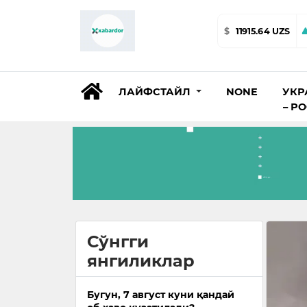
$
11915.64 UZS
ЛАЙФСТАЙЛ
NONE
УКР
– Р
Сўнгги
янгиликлар
Бугун, 7 август куни қандай