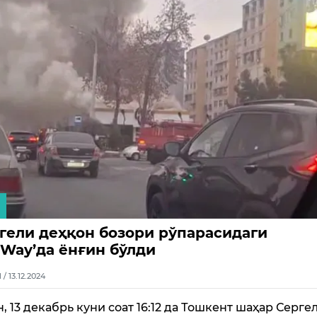
гели деҳқон бозори рўпарасидаги
Way’да ёнғин бўлди
1 / 13.12.2024
н, 13 декабрь куни соат 16:12 да Тошкент шаҳар Серге