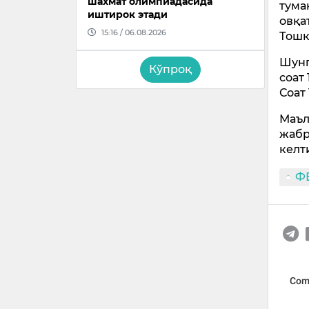
шахмат олимпиадасида
тума
иштирок этади
овқа
15:16 / 06.08.2026
Тошк
Шунг
Кўпроқ
соат 
Соат 
Маъл
жабр
келт
Ф