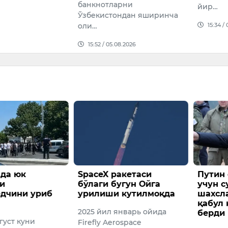
банкнотларни
йир…
Ўзбекистондан яширинча
15:34 /
оли…
15:52 / 05.08.2026
да юк
SpaceX ракетаси
Путин
и
бўлаги бугун Ойга
учун с
едчини уриб
урилиши кутилмоқда
шахсл
қабул 
2025 йил январь ойида
берди
вгуст куни
Firefly Aerospace