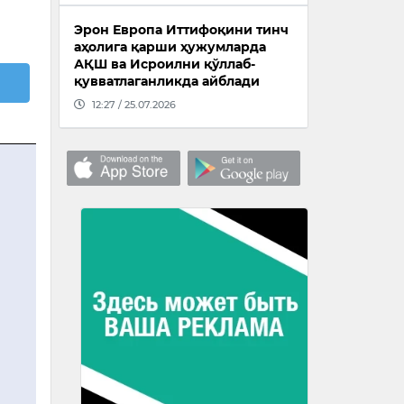
Эрон Европа Иттифоқини тинч
аҳолига қарши ҳужумларда
АҚШ ва Исроилни қўллаб-
қувватлаганликда айблади
12:27 / 25.07.2026