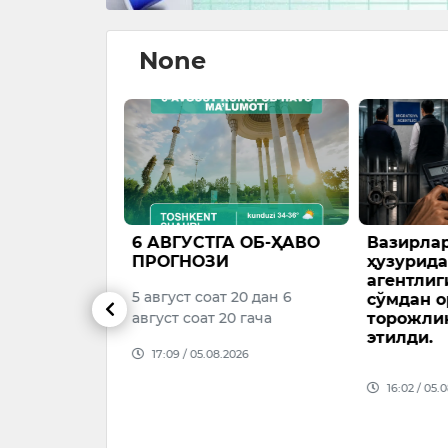
None
да
6 АВГУСТГА ОБ-ҲАВО
Вазирла
кни
ПРОГНОЗИ
ҳузурида
иришга 463
агентлиг
5 август соат 20 дан 6
оллар
сўмдан о
и
август соат 20 гача
торожли
этилди.
а чорвачилик
17:09 / 05.08.2026
16:02 / 05.
риш
26–2028
3 миллион