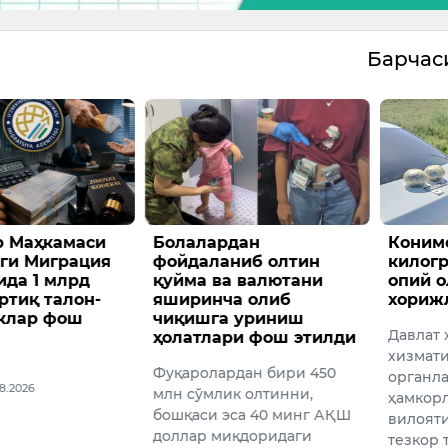
Барча
р Маҳкамаси
Болалардан
Коним
ги Миграция
фойдаланиб олтин
килог
ида 1 млрд
қуйма ва валютани
опий о
ртиқ талон-
яширинча олиб
хориж
клар фош
чиқишга уриниш
Давлат 
ҳолатлари фош этилди
хизмати
Фуқаролардан бири 450
органл
08.2026
млн сўмлик олтинни,
ҳамкор
бошқаси эса 40 минг АҚШ
вилояти
доллар миқдоридаги
тезкор 