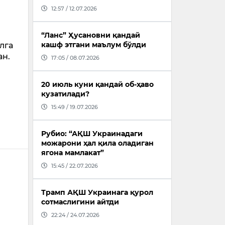
12:57 / 12.07.2026
“Ланс” Ҳусановни қандай
кашф этгани маълум бўлди
лга
ан.
17:05 / 08.07.2026
20 июль куни қандай об-ҳаво
кузатилади?
15:49 / 19.07.2026
Рубио: “АҚШ Украинадаги
можарони ҳал қила оладиган
ягона мамлакат”
15:45 / 22.07.2026
Трамп АҚШ Украинага қурол
сотмаслигини айтди
22:24 / 24.07.2026