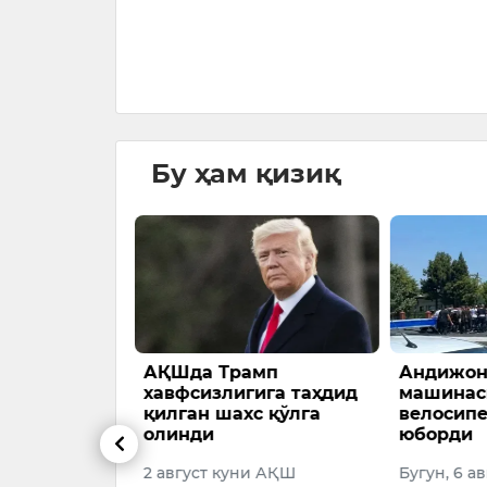
орида маблағ
…
026
Бу ҳам қизиқ
 қурилишга
АҚШда Трамп
Андижон
и
хавфсизлигига таҳдид
машинас
қилган шахс қўлга
велосип
яти, Фарғона
олинди
юборди
на кўчасида
2 август куни АҚШ
Бугун, 6 а
аб келаётган