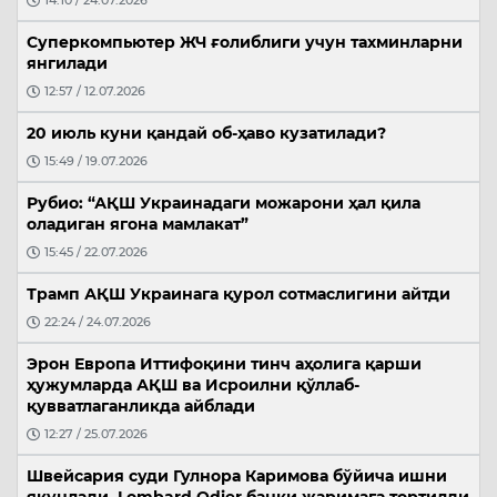
14:10 / 24.07.2026
Суперкомпьютер ЖЧ ғолиблиги учун тахминларни
янгилади
12:57 / 12.07.2026
20 июль куни қандай об-ҳаво кузатилади?
15:49 / 19.07.2026
Рубио: “АҚШ Украинадаги можарони ҳал қила
оладиган ягона мамлакат”
15:45 / 22.07.2026
Трамп АҚШ Украинага қурол сотмаслигини айтди
22:24 / 24.07.2026
Эрон Европа Иттифоқини тинч аҳолига қарши
ҳужумларда АҚШ ва Исроилни қўллаб-
қувватлаганликда айблади
12:27 / 25.07.2026
Швейсария суди Гулнора Каримова бўйича ишни
якунлади, Lombard Odier банки жаримага тортилди