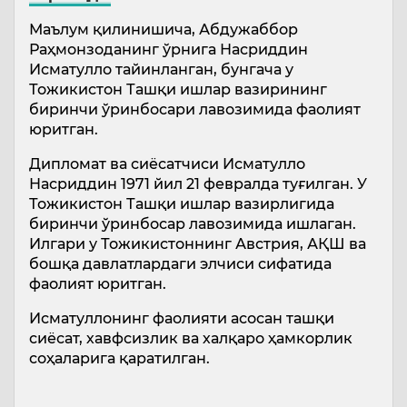
Маълум қилинишича, Абдужаббор
Раҳмонзоданинг ўрнига Насриддин
Исматулло тайинланган, бунгача у
Тожикистон Ташқи ишлар вазирининг
биринчи ўринбосари лавозимида фаолият
юритган.
Дипломат ва сиёсатчиси Исматулло
Насриддин 1971 йил 21 февралда туғилган. У
Тожикистон Ташқи ишлар вазирлигида
биринчи ўринбосар лавозимида ишлаган.
Илгари у Тожикистоннинг Австрия, АҚШ ва
бошқа давлатлардаги элчиси сифатида
фаолият юритган.
Исматуллонинг фаолияти асосан ташқи
сиёсат, хавфсизлик ва халқаро ҳамкорлик
соҳаларига қаратилган.