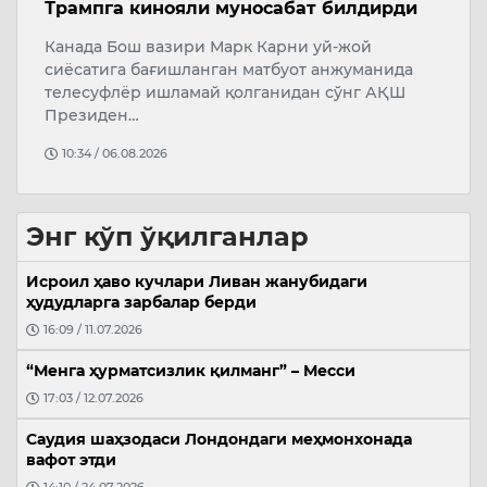
орқали
ҳ
Тошкент шаҳар ҳокими Шавкат Умурзаков
Ў
Ўзбекистон Республикаси Президенти
б
Администрациясининг жамоат хавфсизлиги
ҳ
э
09:11 / 07.08.2026
Энг кўп ўқилганлар
Исроил ҳаво кучлари Ливан жанубидаги
ҳудудларга зарбалар берди
16:09 / 11.07.2026
“Менга ҳурматсизлик қилманг” – Месси
17:03 / 12.07.2026
Саудия шаҳзодаси Лондондаги меҳмонхонада
вафот этди