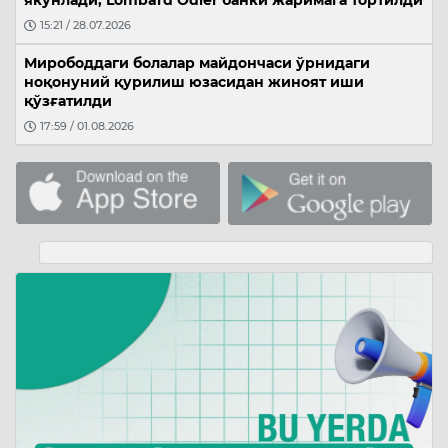
15:21 / 28.07.2026
Мирободдаги болалар майдончаси ўрнидаги
ноқонуний қурилиш юзасидан жиноят иши
қўзғатилди
17:59 / 01.08.2026