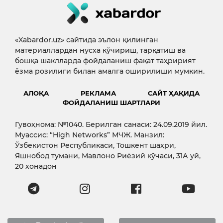
«Xabardor.uz» сайтида эълон қилинган
материаллардан нусха кўчириш, тарқатиш ва
бошқа шаклларда фойдаланиш фақат таҳририят
ёзма розилиги билан амалга оширилиши мумкин.
АЛОҚА
РЕКЛАМА
САЙТ ҲАҚИДА
ФОЙДАЛАНИШ ШАРТЛАРИ
Гувоҳнома: №1040. Берилган санаси: 24.09.2019 йил.
Муассис: “High Networks” МЧЖ. Манзил:
Ўзбекистон Республикаси, Тошкент шаҳри,
Яшнобод тумани, Мавлоно Риёзий кўчаси, 31А уй,
20 хонадон