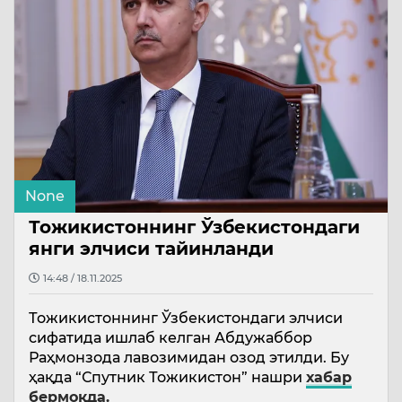
None
Тожикистоннинг Ўзбекистондаги
янги элчиси тайинланди
14:48 / 18.11.2025
Тожикистоннинг Ўзбекистондаги элчиси
сифатида ишлаб келган Абдужаббор
Раҳмонзода лавозимидан озод этилди. Бу
ҳақда “Спутник Тожикистон” нашри
хабар
бермоқда.