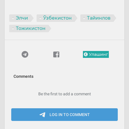
Элчи
Ўзбекистон
Тайинлов
Тожикистон
Улашинг