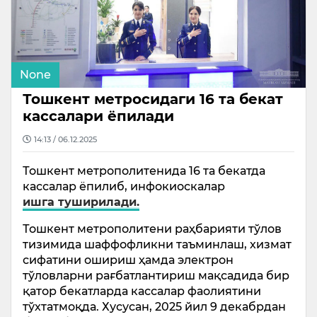
None
Тошкент метросидаги 16 та бекат
кассалари ёпилади
14:13 / 06.12.2025
Тошкент метрополитенида 16 та бекатда
кассалар ёпилиб, инфокиоскалар
ишга туширилади.
Тошкент метрополитени раҳбарияти тўлов
тизимида шаффофликни таъминлаш, хизмат
сифатини ошириш ҳамда электрон
тўловларни рағбатлантириш мақсадида бир
қатор бекатларда кассалар фаолиятини
тўхтатмоқда. Хусусан, 2025 йил 9 декабрдан