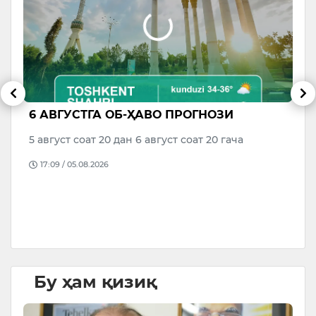
6 АВГУСТГА ОБ-ҲАВО ПРОГНОЗИ
В
р
М
5 август соат 20 дан 6 август соат 20 гача
о
17:09 / 05.08.2026
да
Бу ҳам қизиқ