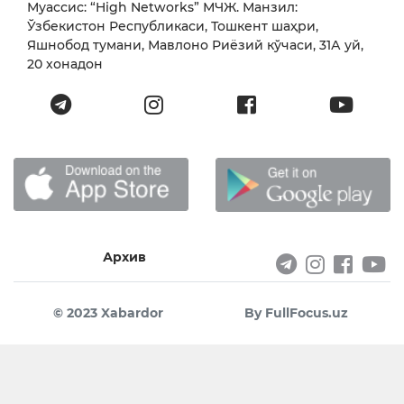
Муассис: “High Networks” МЧЖ. Манзил:
Ўзбекистон Республикаси, Тошкент шаҳри,
Яшнобод тумани, Мавлоно Риёзий кўчаси, 31А уй,
20 хонадон
Архив
© 2023 Xabardor
By FullFocus.uz