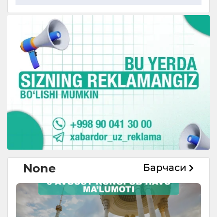
None
Барчаси