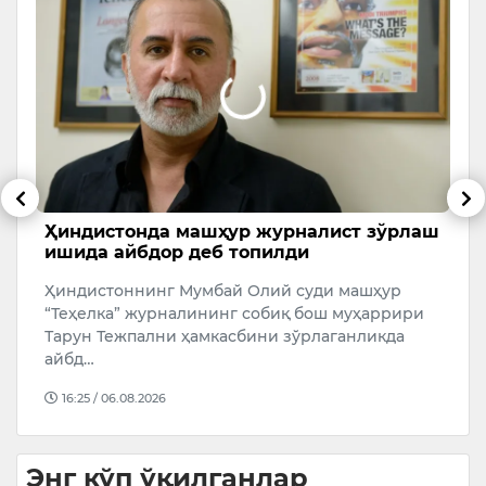
ва
Ҳиндистонда машҳур журналист зўрлаш
Ў
ишида айбдор деб топилди
т
и
б
Ҳиндистоннинг Мумбай Олий суди машҳур
ик
Қ
“Теҳелка” журналининг собиқ бош муҳаррири
т
Тарун Тежпални ҳамкасбини зўрлаганликда
…
р
айбд…
16:25 / 06.08.2026
Энг кўп ўқилганлар