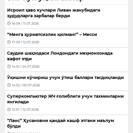
Исроил ҳаво кучлари Ливан жанубидаги
ҳудудларга зарбалар берди
16:09 / 11.07.2026
“Менга ҳурматсизлик қилманг” – Месси
17:03 / 12.07.2026
Саудия шаҳзодаси Лондондаги меҳмонхонада
вафот этди
14:10 / 24.07.2026
Ўқишни кўчириш учун ўтиш баллари тасдиқланди
14:52 / 09.07.2026
Суперкомпьютер ЖЧ ғолиблиги учун тахминларни
янгилади
12:57 / 12.07.2026
“Ланс” Ҳусановни қандай кашф этгани маълум
бўлди