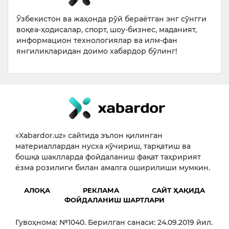
Ўзбекистон ва жаҳонда рўй бераётган энг сўнгги
воқеа-ҳодисалар, спорт, шоу-бизнес, маданият,
информацион технологиялар ва илм-фан
янгиликларидан доимо хабардор бўлинг!
«Xabardor.uz» сайтида эълон қилинган
материаллардан нусха кўчириш, тарқатиш ва
бошқа шаклларда фойдаланиш фақат таҳририят
ёзма розилиги билан амалга оширилиши мумкин.
АЛОҚА
РЕКЛАМА
САЙТ ҲАҚИДА
ФОЙДАЛАНИШ ШАРТЛАРИ
Гувоҳнома: №1040. Берилган санаси: 24.09.2019 йил.