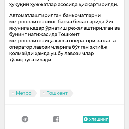
ҳуқуқий ҳужжатлар асосида қисқартирилди.
Автоматлаштирилган банкоматларни
метрополитеннинг барча бекатларида йил
якунига қадар ўрнатиш режалаштирилган ва
бунинг натижасида Тошкент
метрополитенида касса оператори ва катта
оператор лавозимларига бўлган эҳтиёж
қолмайди ҳамда ушбу лавозимлар
тўлиқ тугатилади.
Метро
Тошкент
Улашинг