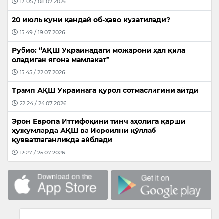
17:05 / 08.07.2026
20 июль куни қандай об-ҳаво кузатилади?
15:49 / 19.07.2026
Рубио: “АҚШ Украинадаги можарони ҳал қила
оладиган ягона мамлакат”
15:45 / 22.07.2026
Трамп АҚШ Украинага қурол сотмаслигини айтди
22:24 / 24.07.2026
Эрон Европа Иттифоқини тинч аҳолига қарши
ҳужумларда АҚШ ва Исроилни қўллаб-
қувватлаганликда айблади
12:27 / 25.07.2026