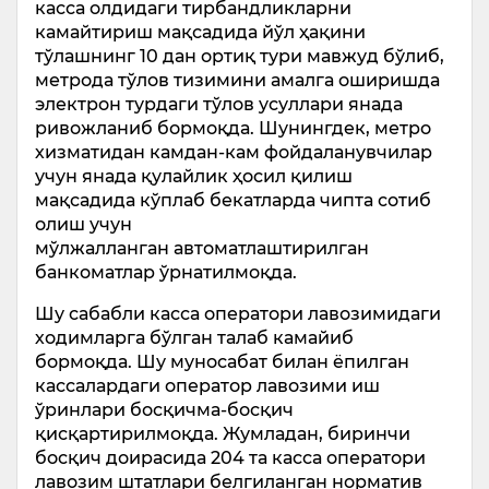
касса олдидаги тирбандликларни
камайтириш мақсадида йўл ҳақини
тўлашнинг 10 дан ортиқ тури мавжуд бўлиб,
метрода тўлов тизимини амалга оширишда
электрон турдаги тўлов усуллари янада
ривожланиб бормоқда. Шунингдек, метро
хизматидан камдан-кам фойдаланувчилар
учун янада қулайлик ҳосил қилиш
мақсадида кўплаб бекатларда чипта сотиб
олиш учун
мўлжалланган автоматлаштирилган
банкоматлар ўрнатилмоқда.
Шу сабабли касса оператори лавозимидаги
ходимларга бўлган талаб камайиб
бормоқда. Шу муносабат билан ёпилган
кассалардаги оператор лавозими иш
ўринлари босқичма-босқич
қисқартирилмоқда. Жумладан, биринчи
босқич доирасида 204 та касса оператори
лавозим штатлари белгиланган норматив