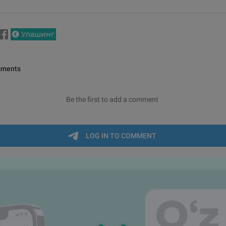
Улашинг