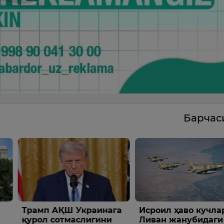
Барча
ҚШ Украинага
Исроил ҳаво кучлари
АҚШда
тмаслигини
Ливан жанубидаги
киши 