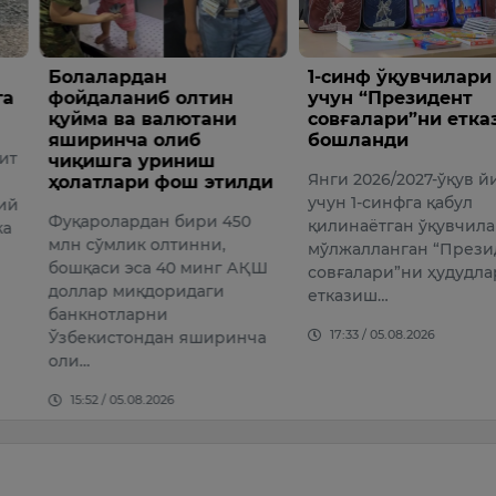
дан
1-синф ўқувчилари
Росси
ниб олтин
учун “Президент
вазият
 валютани
совғалари”ни етказиш
нафар
а олиб
бошланди
ватанг
 уриниш
Янги 2026/2027-ўқув йили
Миграц
и фош этилди
учун 1-синфга қабул
маълумо
дан бири 450
қилинаётган ўқувчиларга
Россияд
к олтинни,
мўлжалланган “Президент
тушиб қ
са 40 минг АҚШ
совғалари”ни ҳудудларга
Ўзбекис
қдоридаги
етказиш…
ватанга
рни
17:33 / 05.08.2026
09:26 /
ндан яширинча
08.2026