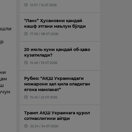
12:57 / 12.07.2026
“Ланс” Ҳусановни қандай
кашф этгани маълум бўлди
гишли
17:05 / 08.07.2026
ар
20 июль куни қандай об-ҳаво
кузатилади?
15:49 / 19.07.2026
вни
Рубио: “АҚШ Украинадаги
ҳам
можарони ҳал қила оладиган
иш
ягона мамлакат”
учун
15:45 / 22.07.2026
Трамп АҚШ Украинага қурол
сотмаслигини айтди
22:24 / 24.07.2026