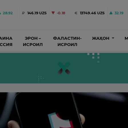
28.92
₽
146.19 UZS
-0.18
€
13749.46 UZS
32.19
АИНА
ЭРОН –
ФАЛАСТИН-
ЖАҲОН
М
ОССИЯ
ИСРОИЛ
ИСРОИЛ