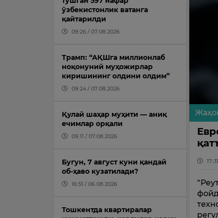
тушган 597 нафар
ўзбекистонлик ватанга
қайтарилди
09:26 / 07.08.2026
Трамп: “АҚШга миллионлаб
ноқонуний муҳожирлар
киришининг олдини олдим”
09:24 / 07.08.2026
Жаҳо
Қулай шаҳар муҳити — аниқ
ечимлар орқали
Евр
09:11 / 07.08.2026
қат
Бугун, 7 август куни қандай
17:3
об-ҳаво кузатилади?
“Реу
16:51 / 06.08.2026
фойд
техн
Тошкентда квартиралар
регу