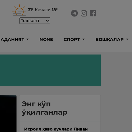
31°
Кечаси
18°
АДАНИЯТ
NONE
СПОРТ
БОШҚАЛАР
Энг кўп
ўқилганлар
Исроил ҳаво кучлари Ливан