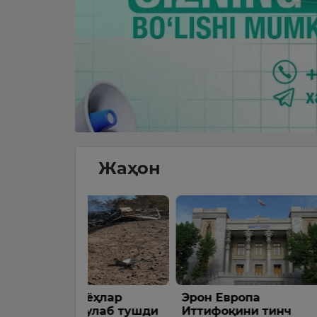
Жаҳон
ёҳлар
Эрон Европа
Трамп А
улаб тушди
Иттифоқини тинч
қурол со