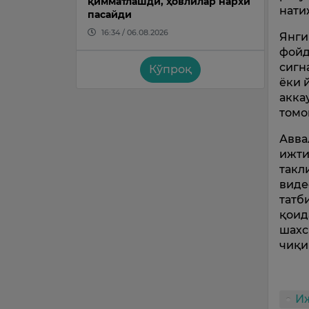
қимматлашди, ҳовлилар нархи
нати
пасайди
16:34 / 06.08.2026
Янги
фойд
сигн
Кўпроқ
ёки 
акка
томо
Авва
ижти
такл
виде
татб
қоид
шахс
чиқи
И