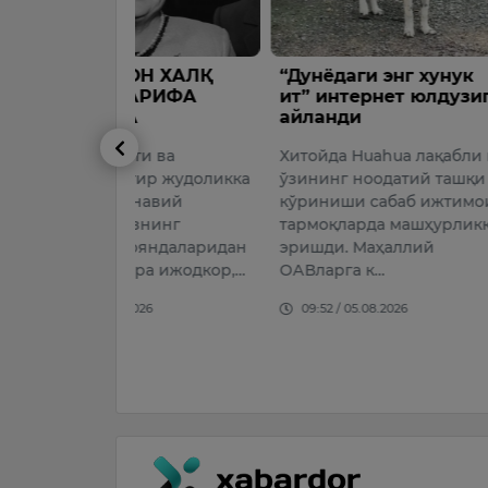
ОН ХАЛҚ
“Дунёдаги энг хунук
Болалар
АРИФА
ит” интернет юлдузига
фойдала
А
айланди
қуйма ва
яширинч
ти ва
Хитойда Huahua лақабли ит
чиқишга
ғир жудоликка
ўзининг ноодатий ташқи
ҳолатлар
навий
кўриниши сабаб ижтимоий
Фуқаролар
знинг
тармоқларда машҳурликка
млн сўмли
ояндаларидан
эришди. Маҳаллий
бошқаси э
ра ижодкор,…
ОАВларга к…
доллар ми
банкнотла
026
09:52 / 05.08.2026
Ўзбекисто
оли…
15:52 / 05.