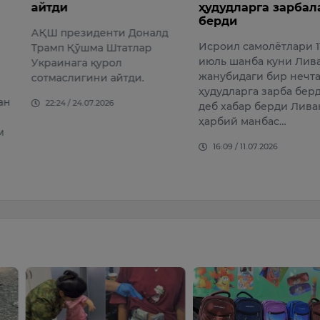
ҳудудларга зарбалар
ҳалок 
берди
иденти Доналд
Дам ол
Исроил самолётлари 11
ма Штатлар
ҳаво ҳа
июль шанба куни Ливан
 қурол
даража
жанубидаги бир нечта
ини айтди.
бўлганл
ҳудудларга зарба берди,
одамлар
07.2026
деб хабар берди Ливан
эса АҚ
ҳарбий манбас…
14:56 /
16:09 / 11.07.2026