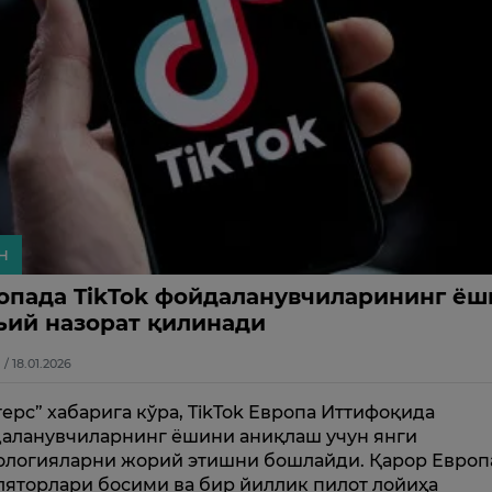
н
опада TikTok фойдаланувчиларининг ёш
ъий назорат қилинади
1 / 18.01.2026
терс” хабарига кўра, TikTok Европа Иттифоқида
аланувчиларнинг ёшини аниқлаш учун янги
ологияларни жорий этишни бошлайди. Қарор Европ
ляторлари босими ва бир йиллик пилот лойиҳа