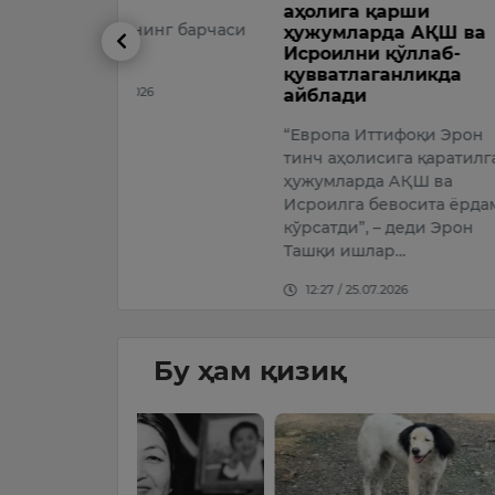
аҳолига қарши
айтди
нинг барчаси
ҳужумларда АҚШ ва
АҚШ през
Исроилни қўллаб-
қувватлаганликда
Трамп Қўш
026
айблади
Украинага
сотмаслиг
“Европа Иттифоқи Эрон
тинч аҳолисига қаратилган
22:24 / 24.
ҳужумларда АҚШ ва
Исроилга бевосита ёрдам
кўрсатди”, – деди Эрон
Ташқи ишлар…
12:27 / 25.07.2026
Бу ҳам қизиқ