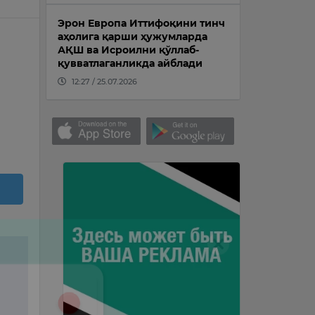
Эрон Европа Иттифоқини тинч
аҳолига қарши ҳужумларда
АҚШ ва Исроилни қўллаб-
қувватлаганликда айблади
12:27 / 25.07.2026