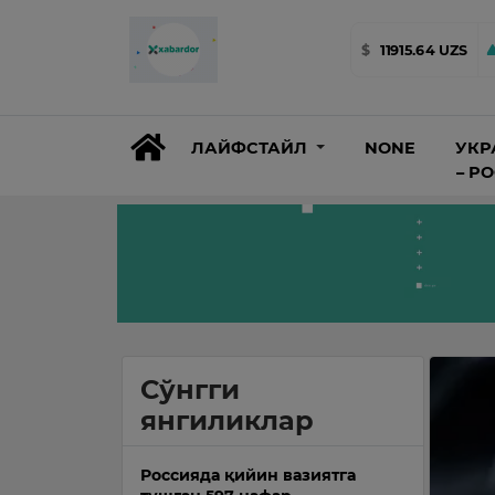
$
11915.64 UZS
ЛАЙФСТАЙЛ
NONE
УКР
– Р
Сўнгги
янгиликлар
Россияда қийин вазиятга