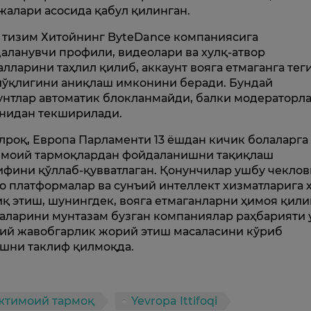
жалари асосида қабул қилинган.
 тизим Хитойнинг ByteDance компаниясига
аланувчи профили, видеолари ва хулқ-атвор
алларини таҳлил қилиб, аккаунт вояга етмаганга те
йўқлигини аниқлаш имконини беради. Бундай
унтлар автоматик блокланмайди, балки модераторл
нидан текширилади.
лроқ, Европа Парламенти 13 ёшдан кичик болаларга
моий тармоқлардан фойдаланишни тақиқлаш
ифини қўллаб-қувватлаган. Қонунчилар ушбу чекло
о платформалар ва сунъий интеллект хизматларига 
иқ этиш, шунингдек, вояга етмаганларни ҳимоя қил
аларини мунтазам бузган компаниялар раҳбарияти 
ий жавобгарлик жорий этиш масаласини кўриб
шни таклиф қилмоқда.
жтимоий тармоқ
Yevropa Ittifoqi