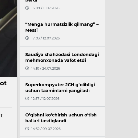
berdi
16:09 / 11.07.2026
“Menga hurmatsizlik qilmang” –
Messi
17:03 / 12.07.2026
Saudiya shahzodasi Londondagi
mehmonxonada vafot etdi
14:10 / 24.07.2026
fot
Superkompyuter JCH g‘olibligi
uchun taxminlarni yangiladi
12:57 / 12.07.2026
O‘qishni ko‘chirish uchun o‘tish
at
ballari tasdiqlandi
a
14:52 / 09.07.2026