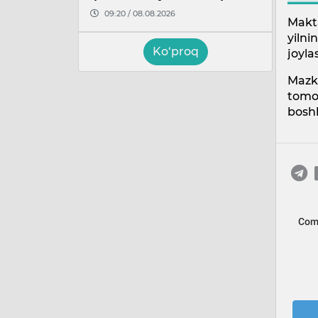
09:20 / 08.08.2026
Makta
yiln
Ko‘proq
joyla
Mazk
tomon
bosh