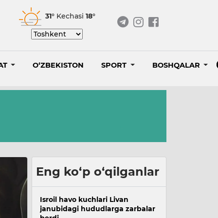
31°
Kechasi
18°
AT
O‘ZBEKISTON
SPORT
BOSHQALAR
Eng ko‘p o‘qilganlar
Isroil havo kuchlari Livan
janubidagi hududlarga zarbalar