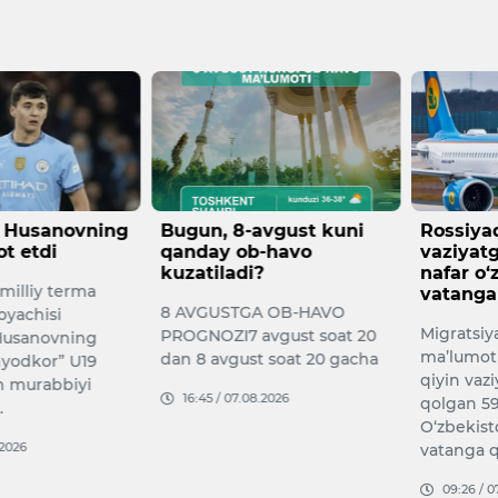
-avgust kuni
Rossiyada qiyin
O‘zbek
b-havo
vaziyatga tushgan 597
chorvac
i?
nafar o‘zbekistonlik
rivojla
vatanga qaytarildi
million
GA OB-HAVO
Migratsiya agentligi
O‘zbekis
avgust soat 20
ma’lumotiga ko‘ra, Rossiyada
tarmog‘i
st soat 20 gacha
qiyin vaziyatga tushib
maqsadi
08.2026
qolgan 597 nafar
yillarda
O‘zbekiston fuqarosi
miqdori
vatanga qayta…
09:19 /
09:26 / 07.08.2026