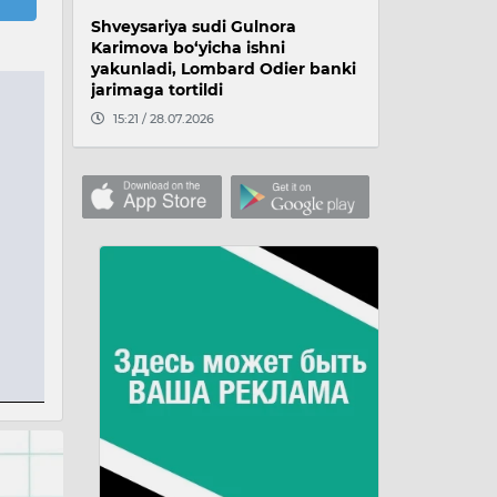
Shveysariya sudi Gulnora
Karimova bo‘yicha ishni
yakunladi, Lombard Odier banki
jarimaga tortildi
15:21 / 28.07.2026