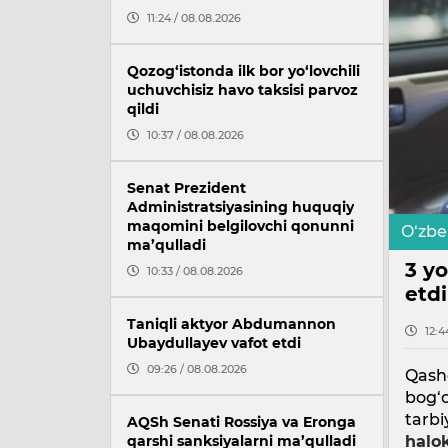
11:24 / 08.08.2026
Qozog‘istonda ilk bor yo‘lovchili
uchuvchisiz havo taksisi parvoz
qildi
10:37 / 08.08.2026
Senat Prezident
Administratsiyasining huquqiy
maqomini belgilovchi qonunni
O‘zbe
ma’qulladi
3 yo
10:33 / 08.08.2026
etdi​
Taniqli aktyor Abdumannon
12:4
Ubaydullayev vafot etdi
09:26 / 08.08.2026
​Qash
bog‘c
tarbi
AQSh Senati Rossiya va Eronga
qarshi sanksiyalarni ma’qulladi
halok