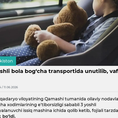
kiston
shli bola bog‘cha transportida unutilib, va
4 / 11.06.2026
qadaryo viloyatining Qamashi tumanida oilaviy nodavl
ha xodimlarining e’tiborsizligi sababli 3 yoshli
yalanuvchi issiq mashina ichida qolib ketib, fojiali tarzd
 bo‘ldi.