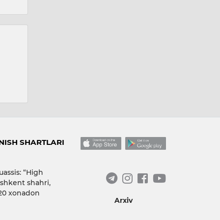
ISH SHARTLARI
uassis: “High
shkent shahri,
 20 xonadon
Arxiv