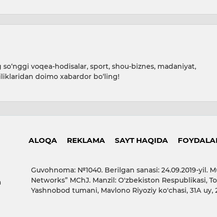
so‘nggi voqea-hodisalar, sport, shou-biznes, madaniyat,
iliklaridan doimo xabardor bo‘ling!
ALOQA
REKLAMA
SAYT HAQIDA
FOYDALAN
Guvohnoma: №1040. Berilgan sanasi: 24.09.2019-yil. M
Networks” MChJ. Manzil: O'zbekiston Respublikasi, To
a
Yashnobod tumani, Mavlono Riyoziy ko'chasi, 31А uy,