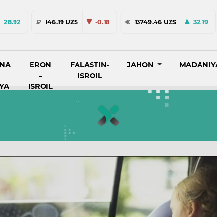
28.92
₽
146.19 UZS
-0.18
€
13749.46 UZS
32.19
INA
ERON
FALASTIN-
JAHON
MADANIY
–
ISROIL
IYA
ISROIL