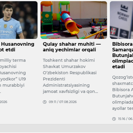
ahar muhiti —
Bibisora Asaubayeva
O‘zbek
imlar orqali
Samarqanddagi
chorvac
Butunjahon shaxmat
rivojla
hahar hokimi
olimpiadasida ishtirok
million
murzakov
etadi
O‘zbekis
n Respublikasi
Qozog‘istonning yetakchi
tarmog‘i
shaxmatchilaridan biri
maqsadi
tsiyasining
Bibisora Asaubayeva 46-
yillarda
sizligi va qon…
Butunjahon shaxmat
miqdori
olimpiadasida mamlakat
08.2026
09:19 /
ayollar ter…
15:16 / 06.08.2026