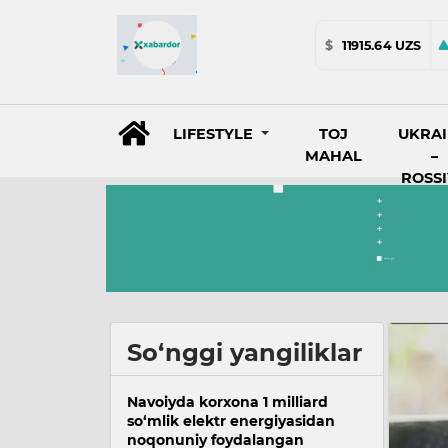
$
11915.64 UZS
LIFESTYLE
TOJ
UKRA
MAHAL
–
ROSS
So‘nggi yangiliklar
Navoiyda korxona 1 milliard
so‘mlik elektr energiyasidan
noqonuniy foydalangan