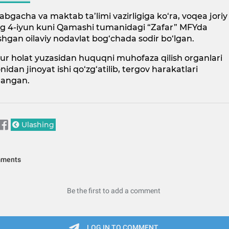
bgacha va maktab ta’limi vazirligiga ko‘ra, voqea joriy
ing 4-iyun kuni Qamashi tumanidagi “Zafar” MFYda
shgan oilaviy nodavlat bog‘chada sodir bo‘lgan.
ur holat yuzasidan huquqni muhofaza qilish organlari
idan jinoyat ishi qo‘zg‘atilib, tergov harakatlari
langan.
Ulashing