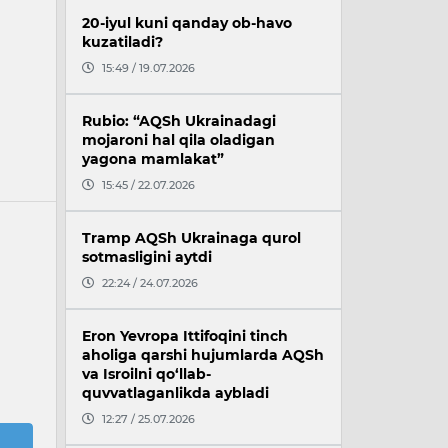
20-iyul kuni qanday ob-havo
kuzatiladi?
15:49 / 19.07.2026
Rubio: “AQSh Ukrainadagi
mojaroni hal qila oladigan
yagona mamlakat”
15:45 / 22.07.2026
Tramp AQSh Ukrainaga qurol
sotmasligini aytdi
22:24 / 24.07.2026
Eron Yevropa Ittifoqini tinch
aholiga qarshi hujumlarda AQSh
va Isroilni qo‘llab-
quvvatlaganlikda aybladi
12:27 / 25.07.2026