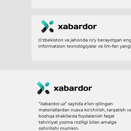
O‘zbekiston va jahonda ro‘y berayotgan eng 
informatsion texnologiyalar va ilm-fan yang
“Xabardor.uz” saytida eʼlon qilingan
materiallardan nusxa ko‘chirish, tarqatish v
boshqa shakllarda foydalanish faqat
tahririyat yozma roziligi bilan amalga
oshirilishi mumkin.