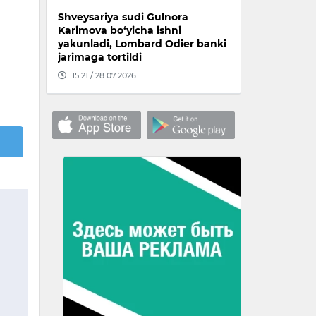
Shveysariya sudi Gulnora
Karimova bo‘yicha ishni
yakunladi, Lombard Odier banki
jarimaga tortildi
15:21 / 28.07.2026