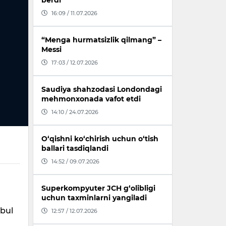
berdi
16:09 / 11.07.2026
“Menga hurmatsizlik qilmang” –
Messi
17:03 / 12.07.2026
Saudiya shahzodasi Londondagi
mehmonxonada vafot etdi
14:10 / 24.07.2026
O‘qishni ko‘chirish uchun o‘tish
ballari tasdiqlandi
14:52 / 09.07.2026
Superkompyuter JCH g‘olibligi
uchun taxminlarni yangiladi
abul
12:57 / 12.07.2026