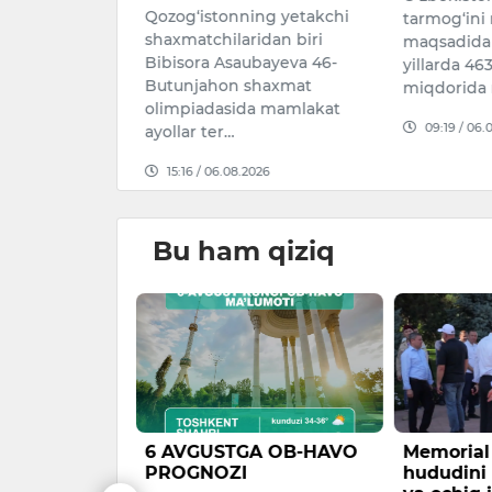
espublikasi
Qozog‘istonning yetakchi
tarmog‘ini r
shaxmatchilaridan biri
maqsadida
yasining
Bibisora Asaubayeva 46-
yillarda 463
ligi va qon…
Butunjahon shaxmat
miqdorida 
olimpiadasida mamlakat
026
09:19 / 06.
ayollar ter…
15:16 / 06.08.2026
Bu ham qiziq
yuk
6 AVGUSTGA OB-HAVO
Memoria
PROGNOZI
hududini 