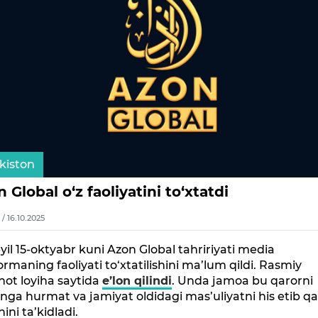
kiston
 Global o‘z faoliyatini to‘xtatdi
1 / 16.10.2025
yil 15-oktyabr kuni Azon Global tahririyati media
ormaning faoliyati to‘xtatilishini ma’lum qildi. Rasmiy
ot loyiha saytida
e’lon qilindi
. Unda jamoa bu qarorni
ga hurmat va jamiyat oldidagi mas’uliyatni his etib q
nini ta’kidladi.