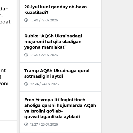
20-iyul kuni qanday ob-havo
idan
kuzatiladi?
r,
15:49 / 19.07.2026
doqat
Rubio: “AQSh Ukrainadagi
mojaroni hal qila oladigan
yagona mamlakat”
15:45 / 22.07.2026
ent
Tramp AQSh Ukrainaga qurol
sotmasligini aytdi
i
yoni
22:24 / 24.07.2026
Eron Yevropa Ittifoqini tinch
aholiga qarshi hujumlarda AQSh
va Isroilni qo‘llab-
quvvatlaganlikda aybladi
12:27 / 25.07.2026