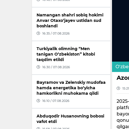
Namangan shahri sobiq hokimi
Anvar Otaxo‘jayev ustidan sud
boshlandi
16:35 / 07.08.2026
Turkiyalik olimning “Men
tanigan O‘zbekiston” kitobi
taqdim etildi
O‘zbe
16:30 / 07.08.2026
Azon
Bayramov va Zelenskiy mudofaa
hamda energetika bo‘yicha
15:2
hamkorlikni muhokama qildi
2025-
16:10 / 07.08.2026
platf
bayon
Abduqodir Husanovning bobosi
qonun
vafot etdi
qilga
15:58 / 07.08.2026