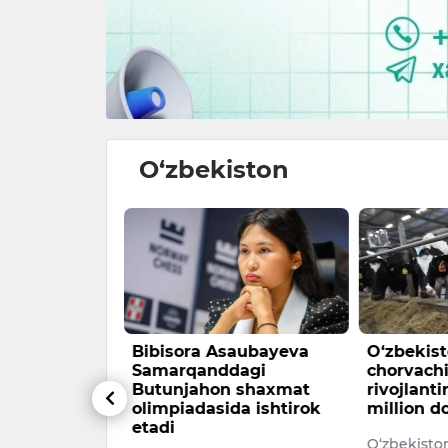
O‘zbekiston
r muhiti —
Bibisora Asaubayeva
O‘zbekis
ar orqali
Samarqanddagi
chorvachi
Butunjahon shaxmat
rivojlant
har hokimi
olimpiadasida ishtirok
million do
zakov
etadi
O‘zbekisto