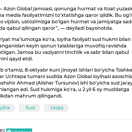
— Azon Global jamoasi, qonunga hurmat va itoat yuzas
a media faoliyatimizni to‘xtatishga qaror qildik. Bu og‘i
 vijdon, ustozimizga bo‘lgan hurmat va jamiyatga sa
da qabul qilingan qaror”, — deyiladi bayonotda.
riyat ma’lumotga ko‘ra, loyiha faoliyati sud hukmi bilan
langanidan keyin qonun talablariga muvofiq ravishda
atilgan. Jamoa bu vaziyatni tinchlik va sabr bilan qabul
nini qayd etdi.
ib o‘tamiz, 8-oktyabr kuni jinoyat ishlari bo‘yicha Toshk
r Uchtepa tumani sudida Azon Global loyihasi asoschis
hshir Ahmad (Alisher Tursunov) ishi bo‘yicha sud jara
langan edi. Sud hukmiga ko‘ra, u 2 yil 6 oy muddatga
likdan mahrum qilingandi.
yiha
Sud
taqiq