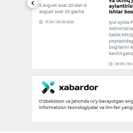
ni urib
va ochiq 
5 avgust soat 20 dan 6
aylantiri
avgust soat 20 gacha
ishlar bo
st kuni
Iyul oyida 
17:09 / 05.08.2026
ining
Administrat
ov ko‘chasida
Saida Mirz
 hodisasi sodir
poytaxtdagi
bog‘larini 
026
kechirgand
09:09 / 06
O‘zbekiston va jahonda ro‘y berayotgan eng 
informatsion texnologiyalar va ilm-fan yang