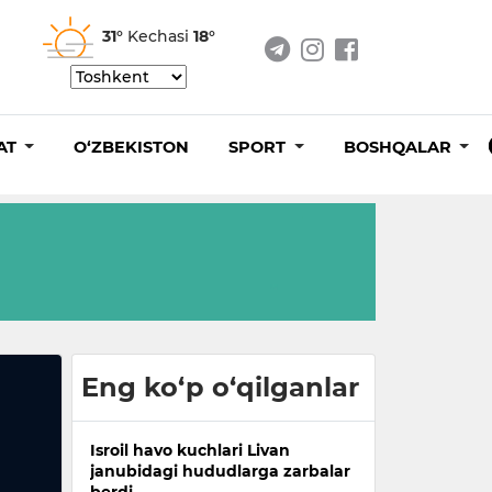
31°
Kechasi
18°
AT
O‘ZBEKISTON
SPORT
BOSHQALAR
Eng ko‘p o‘qilganlar
Isroil havo kuchlari Livan
janubidagi hududlarga zarbalar