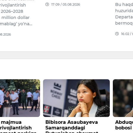
Bu haqd
17:09 / 05.08.2026
ivojlantirish
huzurid
 2026–2028
Departa
 million dollar
bermoq
mablag‘ yo‘na…
16:02 /
08.2026
l majmua
Bibisora Asaubayeva
Abduqo
rivojlantirish
Samarqanddagi
bobosi 