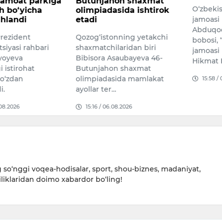
jamoat parkiga
Butunjahon shaxmat
O‘zbekis
sh bo‘yicha
olimpiadasida ishtirok
shlandi
etadi
jamoasi
Abduqod
Prezident
Qozog‘istonning yetakchi
bobosi,
siyasi rahbari
shaxmatchilaridan biri
jamoasi
iyoyeva
Bibisora Asaubayeva 46-
Hikmat 
 istirohat
Butunjahon shaxmat
ko‘zdan
olimpiadasida mamlakat
15:58 /
i.
ayollar ter…
.08.2026
15:16 / 06.08.2026
so‘nggi voqea-hodisalar, sport, shou-biznes, madaniyat,
iliklaridan doimo xabardor bo‘ling!