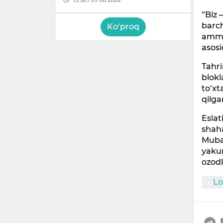
“Biz 
barch
Ko‘proq
ammo
asosi
Tahri
blok
to‘xt
qilga
Eslat
shaha
Mubas
yakun
ozod
Lo