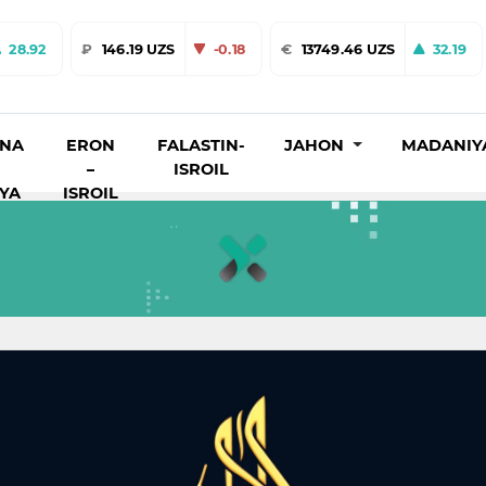
28.92
₽
146.19 UZS
-0.18
€
13749.46 UZS
32.19
INA
ERON
FALASTIN-
JAHON
MADANIY
–
ISROIL
IYA
ISROIL