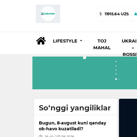
$
11915.64 UZS
LIFESTYLE
TOJ
UKRA
MAHAL
–
ROSS
So‘nggi yangiliklar
Bugun, 8-avgust kuni qanday
ob-havo kuzatiladi?
16:45 / 07.08.2026