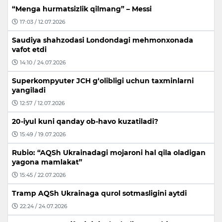
“Menga hurmatsizlik qilmang” – Messi
17:03 / 12.07.2026
Saudiya shahzodasi Londondagi mehmonxonada
vafot etdi
14:10 / 24.07.2026
Superkompyuter JCH g‘olibligi uchun taxminlarni
yangiladi
12:57 / 12.07.2026
20-iyul kuni qanday ob-havo kuzatiladi?
15:49 / 19.07.2026
Rubio: “AQSh Ukrainadagi mojaroni hal qila oladigan
yagona mamlakat”
15:45 / 22.07.2026
Tramp AQSh Ukrainaga qurol sotmasligini aytdi
22:24 / 24.07.2026