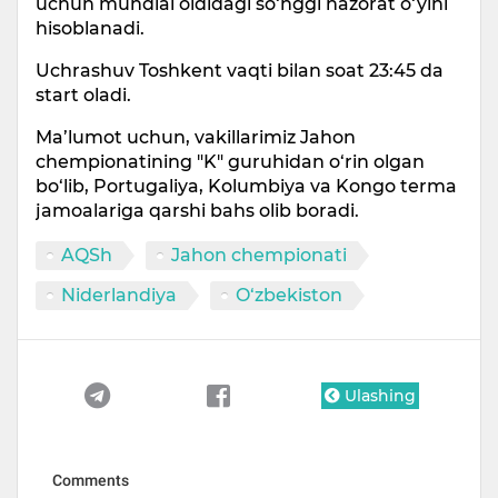
uchun mundial oldidagi so‘nggi nazorat o‘yini
hisoblanadi.
Uchrashuv Toshkent vaqti bilan soat 23:45 da
start oladi.
Ma’lumot uchun, vakillarimiz Jahon
chempionatining "K" guruhidan o‘rin olgan
bo‘lib, Portugaliya, Kolumbiya va Kongo terma
jamoalariga qarshi bahs olib boradi.
AQSh
Jahon chempionati
Niderlandiya
O‘zbekiston
Ulashing