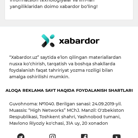
informatsion texnologiyalar va ilm-fan
yangiliklaridan doimo xabardor bo‘ling!
“Xabardor.uz” saytida eʼlon qilingan materiallardan
nusxa ko‘chirish, tarqatish va boshqa shakllarda
foydalanish faqat tahririyat yozma roziligi bilan
amalga oshirilishi mumkin.
ALOQA
REKLAMA
SAYT HAQIDA
FOYDALANISH SHARTLARI
Guvohnoma: №1040. Berilgan sanasi: 24.09.2019-yil.
Muassis: “High Networks” MChJ. Manzil: O'zbekiston
Respublikasi, Toshkent shahri, Yashnobod tumani,
Mavlono Riyoziy ko'chasi, 31А uy, 20 xonadon