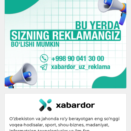
O‘zbekiston va jahonda ro‘y berayotgan eng so‘nggi
voqea-hodisalar, sport, shou-biznes, madaniyat,