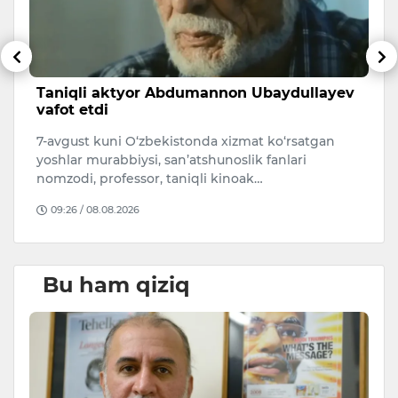
sh
Taniqli aktyor Abdumannon Ubaydullayev
A
vafot etdi
s
7-avgust kuni O‘zbekistonda xizmat ko‘rsatgan
A
i.
yoshlar murabbiysi, san’atshunoslik fanlari
qa
nomzodi, professor, taniqli kinoak…
O
09:26 / 08.08.2026
Bu ham qiziq