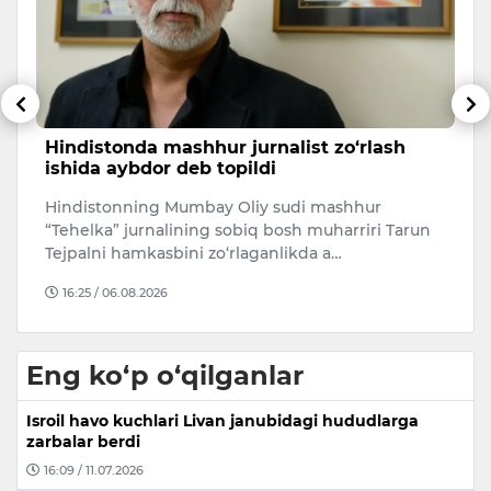
Hindistonda mashhur jurnalist zo‘rlash
K
ishida aybdor deb topildi
T
Hindistonning Mumbay Oliy sudi mashhur
Ka
“Tehelka” jurnalining sobiq bosh muharriri Tarun
b
Tejpalni hamkasbini zo‘rlaganlikda a…
i
16:25 / 06.08.2026
Eng ko‘p o‘qilganlar
Isroil havo kuchlari Livan janubidagi hududlarga
zarbalar berdi
16:09 / 11.07.2026