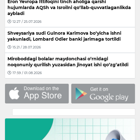
Eron Yevropa Ittifoqini tinch aholiga qarshi
hujumlarda AQSh va Isroilni qo‘llab-quvvatlaganlikda
aybladi
12:27 / 25.07.2026
Shveysariya sudi Gulnora Karimova bo‘yicha ishni
yakunladi, Lombard Odier banki jarimaga tortildi
15:21 / 28.07.2026
Miroboddagi bolalar maydonchasi o‘rnidagi
noqonuniy qurilish yuzasidan jinoyat ishi qo‘zg‘atildi
17:59 / 01.08.2026