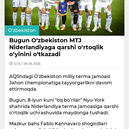
O‘zbekiston
Bugun O‘zbekiston MTJ
Niderlandiyaga qarshi o‘rtoqlik
o‘yinini o‘tkazadi
12:15 / 08.06.2026
AQShdagi O‘zbekiston milliy terma jamoasi
Jahon chempionatiga tayyorgarlikni davom
ettirmoqda.
Bugun, 8-iyun kuni "oq bo‘rilar" Nyu-York
shahrida Niderlandiya terma jamoasiga qarshi
o‘rtoqlik uchrashuvida maydonga tushadi.
Mazkur bahs Fabio Kannavaro shogirdlari