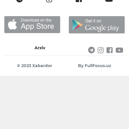
Arxiv
© 2023 Xabardor
By FullFocus.uz