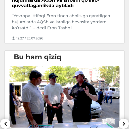
hujumlarda AQSh va Isroilni qo‘llab-
a
quvvatlaganlikda aybladi
A
“Yevropa Ittifoqi Eron tinch aholisiga qaratilgan
Uk
hujumlarda AQSh va Isroilga bevosita yordam
ko‘rsatdi”, – dedi Eron Tashqi…
12:27 / 25.07.2026
Bu ham qiziq