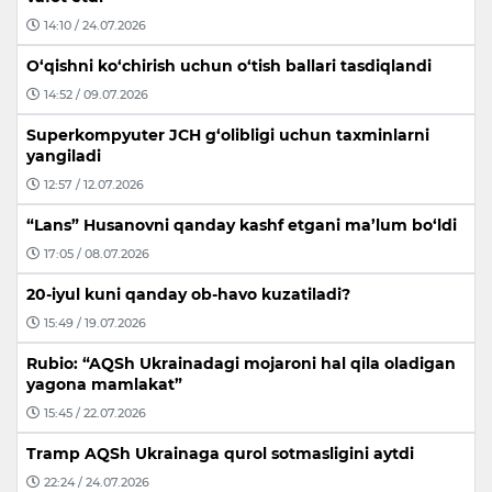
14:10 / 24.07.2026
O‘qishni ko‘chirish uchun o‘tish ballari tasdiqlandi
14:52 / 09.07.2026
Superkompyuter JCH g‘olibligi uchun taxminlarni
yangiladi
12:57 / 12.07.2026
“Lans” Husanovni qanday kashf etgani ma’lum bo‘ldi
17:05 / 08.07.2026
20-iyul kuni qanday ob-havo kuzatiladi?
15:49 / 19.07.2026
Rubio: “AQSh Ukrainadagi mojaroni hal qila oladigan
yagona mamlakat”
15:45 / 22.07.2026
Tramp AQSh Ukrainaga qurol sotmasligini aytdi
22:24 / 24.07.2026