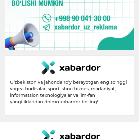
O‘zbekiston va jahonda ro‘y berayotgan eng so‘nggi
voqea-hodisalar, sport, shou-biznes, madaniyat,
informatsion texnologiyalar va ilm-fan
yangiliklaridan doimo xabardor bo‘ling!