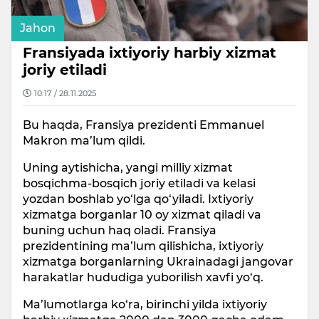
Jahon
Fransiyada ixtiyoriy harbiy xizmat
joriy etiladi
10:17 / 28.11.2025
Bu haqda, Fransiya prezidenti Emmanuel
Makron ma’lum qildi.
Uning aytishicha, yangi milliy xizmat
bosqichma-bosqich joriy etiladi va kelasi
yozdan boshlab yo‘lga qo‘yiladi. Ixtiyoriy
xizmatga borganlar 10 oy xizmat qiladi va
buning uchun haq oladi. Fransiya
prezidentining ma’lum qilishicha, ixtiyoriy
xizmatga borganlarning Ukrainadagi jangovar
harakatlar hududiga yuborilish xavfi yo‘q.
Ma’lumotlarga ko‘ra, birinchi yilda ixtiyoriy