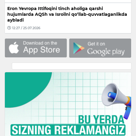
Eron Yevropa Ittifoqini tinch aholiga qarshi
hujumlarda AQSh va Isroilni qo‘llab-quvvatlaganlikda
aybladi
12:27 / 25.07.2026