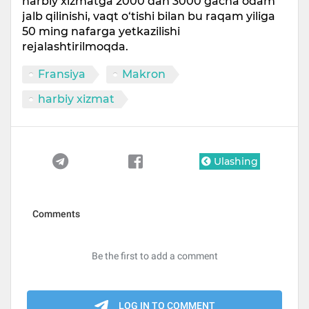
harbiy xizmatga 2000 dan 3000 gacha odam
jalb qilinishi, vaqt o‘tishi bilan bu raqam yiliga
50 ming nafarga yetkazilishi
rejalashtirilmoqda.
Fransiya
Makron
harbiy xizmat
Ulashing