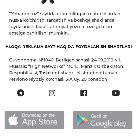
“Xabardor.uz” saytida eʼlon qilingan materiallardan
nusxa ko‘chirish, tarqatish va boshqa shakllarda
foydalanish faqat tahririyat yozma roziligi bilan
amalga oshirilishi mumkin.
ALOQA
REKLAMA
SAYT HAQIDA
FOYDALANISH SHARTLARI
Guvohnoma: №1040. Berilgan sanasi: 24.09.2019-yil.
Muassis: “High Networks” MChJ. Manzil: O'zbekiston
Respublikasi, Toshkent shahri, Yashnobod tumani,
Mavlono Riyoziy ko'chasi, 31А uy, 20 xonadon