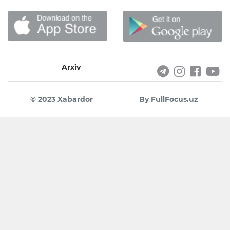
Arxiv
© 2023 Xabardor
By FullFocus.uz