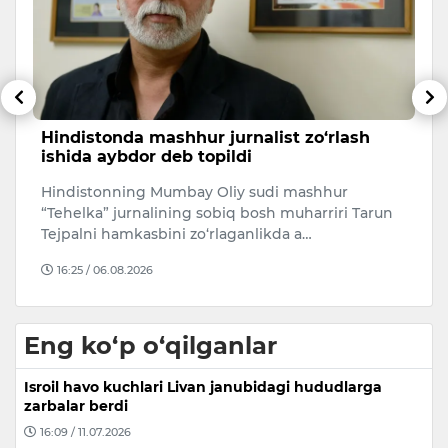
ib
Hindistonda mashhur jurnalist zo‘rlash
A
y
ishida aybdor deb topildi
s
Hindistonning Mumbay Oliy sudi mashhur
2
“Tehelka” jurnalining sobiq bosh muharriri Tarun
ta
Tejpalni hamkasbini zo‘rlaganlikda a…
h
16:25 / 06.08.2026
Eng ko‘p o‘qilganlar
Isroil havo kuchlari Livan janubidagi hududlarga
zarbalar berdi
16:09 / 11.07.2026