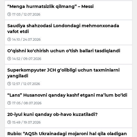
“Menga hurmatsizlik qilmang” – Messi
17:03 / 12.07.2026
Saudiya shahzodasi Londondagi mehmonxonada
vafot etdi
14:10 / 24.07.2026
O‘qishni ko‘chirish uchun o‘tish ballari tasdiqlandi
14:52 / 09.07.2026
Superkompyuter JCH g‘olibligi uchun taxminlarni
yangiladi
12:57 / 12.07.2026
“Lans” Husanovni qanday kashf etgani ma’lum bo‘ldi
17:05 / 08.07.2026
20-iyul kuni qanday ob-havo kuzatiladi?
15:49 / 19.07.2026
Rubio: “AQSh Ukrainadagi mojaroni hal qila oladigan