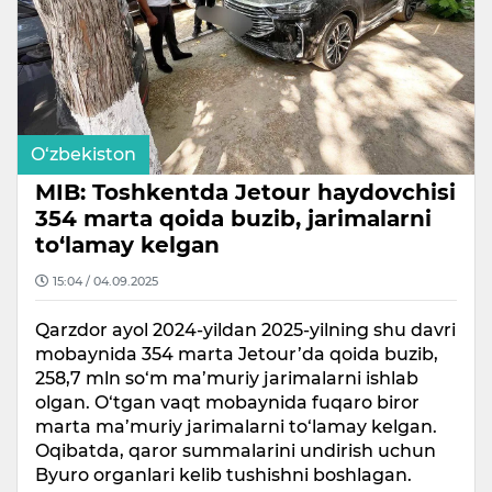
O‘zbekiston
MIB: Toshkentda Jetour haydovchisi
354 marta qoida buzib, jarimalarni
to‘lamay kelgan
15:04 / 04.09.2025
Qarzdor ayol 2024-yildan 2025-yilning shu davri
mobaynida 354 marta Jetour’da qoida buzib,
258,7 mln so‘m ma’muriy jarimalarni ishlab
olgan. O‘tgan vaqt mobaynida fuqaro biror
marta ma’muriy jarimalarni to‘lamay kelgan.
Oqibatda, qaror summalarini undirish uchun
Byuro organlari kelib tushishni boshlagan.