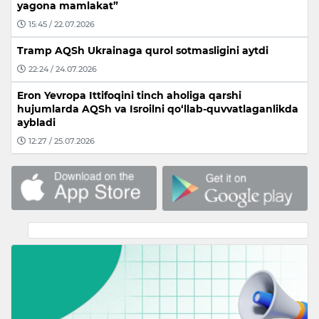
yagona mamlakat”
15:45 / 22.07.2026
Tramp AQSh Ukrainaga qurol sotmasligini aytdi
22:24 / 24.07.2026
Eron Yevropa Ittifoqini tinch aholiga qarshi
hujumlarda AQSh va Isroilni qo‘llab-quvvatlaganlikda
aybladi
12:27 / 25.07.2026