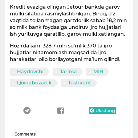
Kredit evaziga olingan Jetour bankda garov
mulki sifatida rasmiylashtirilgan. Biroq, o‘z
vaqtida to‘lanmagan qarzdorlik sabab 18,2 mln
so‘mlik bank foydasiga undiruv ijro hujjatlari
ish yurituvga qaratilib, garov mulki xatlangan.
Hozirda jami 328,7 mln so‘mlik 370 ta ijro
hujjatlarini tamomlash maqsadida ijro
harakatlari olib borilayotgani ma’lum qilindi.
Haydovchi
Jarima
MIB
Qoidabuzarlik
Toshkent
Ulashing