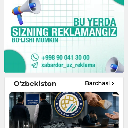
O‘zbekiston
Barchasi