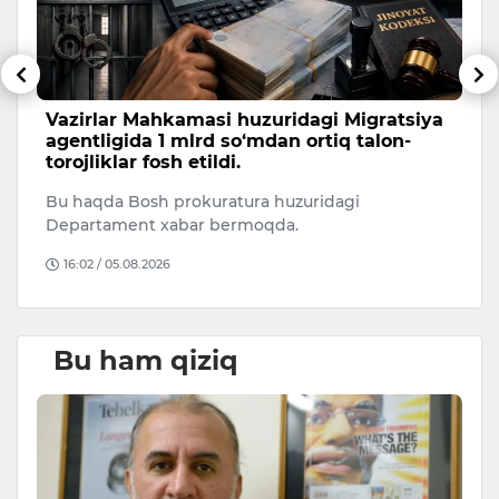
Vazirlar Mahkamasi huzuridagi Migratsiya
B
agentligida 1 mlrd so‘mdan ortiq talon-
v
torojliklar fosh etildi.
u
Bu haqda Bosh prokuratura huzuridagi
Fu
Departament xabar bermoqda.
e
b
16:02 / 05.08.2026
Bu ham qiziq