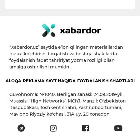
“Xabardor.uz” saytida eʼlon qilingan materiallardan
nusxa ko‘chirish, tarqatish va boshqa shakllarda
foydalanish faqat tahririyat yozma roziligi bilan
amalga oshirilishi mumkin.
ALOQA
REKLAMA
SAYT HAQIDA
FOYDALANISH SHARTLARI
Guvohnoma: №1040. Berilgan sanasi: 24.09.2019-yil.
Muassis: “High Networks” MChJ. Manzil: O'zbekiston
Respublikasi, Toshkent shahri, Yashnobod tumani,
Mavlono Riyoziy ko'chasi, 31А uy, 20 xonadon