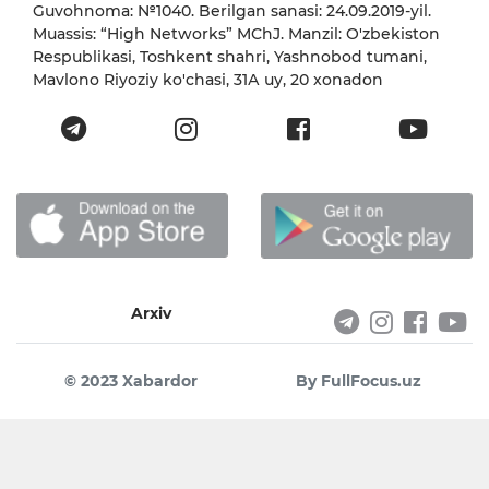
Guvohnoma: №1040. Berilgan sanasi: 24.09.2019-yil.
Muassis: “High Networks” MChJ. Manzil: O'zbekiston
Respublikasi, Toshkent shahri, Yashnobod tumani,
Mavlono Riyoziy ko'chasi, 31А uy, 20 xonadon
Arxiv
© 2023 Xabardor
By FullFocus.uz