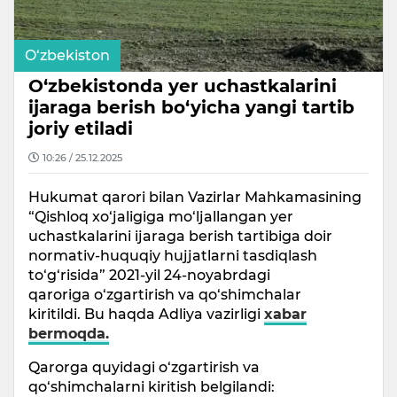
O‘zbekiston
O‘zbekistonda yer uchastkalarini
ijaraga berish bo‘yicha yangi tartib
joriy etiladi
10:26 / 25.12.2025
Hukumat qarori bilan Vazirlar Mahkamasining
“Qishloq xo‘jaligiga mo‘ljallangan yer
uchastkalarini ijaraga berish tartibiga doir
normativ-huquqiy hujjatlarni tasdiqlash
to‘g‘risida” 2021-yil 24-noyabrdagi
qaroriga o‘zgartirish va qo‘shimchalar
kiritildi. Bu haqda Adliya vazirligi
xabar
bermoqda.
Qarorga quyidagi o‘zgartirish va
qo‘shimchalarni kiritish belgilandi: