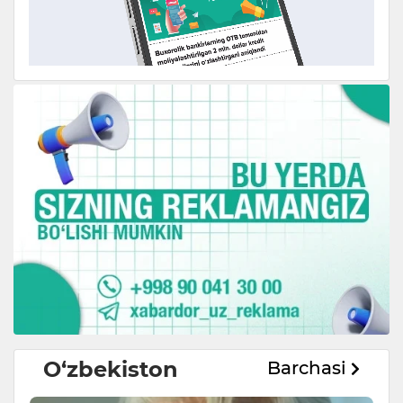
O‘zbekiston
Barchasi