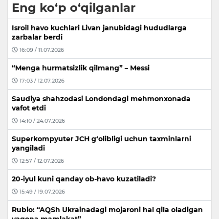
Eng ko‘p o‘qilganlar
Isroil havo kuchlari Livan janubidagi hududlarga
zarbalar berdi
16:09 / 11.07.2026
“Menga hurmatsizlik qilmang” – Messi
17:03 / 12.07.2026
Saudiya shahzodasi Londondagi mehmonxonada
vafot etdi
14:10 / 24.07.2026
Superkompyuter JCH g‘olibligi uchun taxminlarni
yangiladi
12:57 / 12.07.2026
20-iyul kuni qanday ob-havo kuzatiladi?
15:49 / 19.07.2026
Rubio: “AQSh Ukrainadagi mojaroni hal qila oladigan