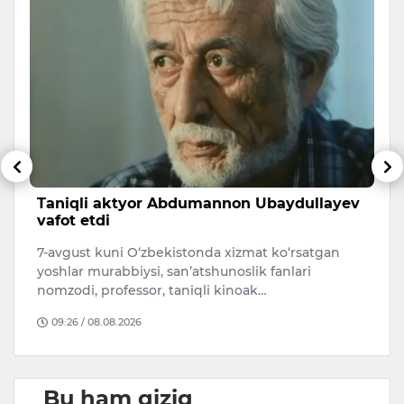
sh
Taniqli aktyor Abdumannon Ubaydullayev
A
vafot etdi
s
7-avgust kuni O‘zbekistonda xizmat ko‘rsatgan
A
i.
yoshlar murabbiysi, san’atshunoslik fanlari
qa
nomzodi, professor, taniqli kinoak…
O
09:26 / 08.08.2026
Bu ham qiziq