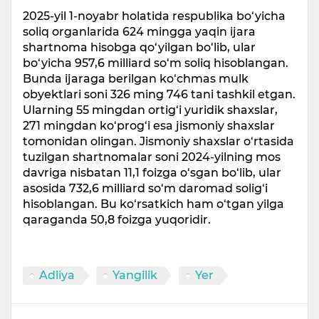
2025-yil 1-noyabr holatida respublika bo‘yicha
soliq organlarida 624 mingga yaqin ijara
shartnoma hisobga qo‘yilgan bo‘lib, ular
bo‘yicha 957,6 milliard so‘m soliq hisoblangan.
Bunda ijaraga berilgan ko‘chmas mulk
obyektlari soni 326 ming 746 tani tashkil etgan.
Ularning 55 mingdan ortig‘i yuridik shaxslar,
271 mingdan ko‘prog‘i esa jismoniy shaxslar
tomonidan olingan. Jismoniy shaxslar o‘rtasida
tuzilgan shartnomalar soni 2024-yilning mos
davriga nisbatan 11,1 foizga o‘sgan bo‘lib, ular
asosida 732,6 milliard so‘m daromad solig‘i
hisoblangan. Bu ko‘rsatkich ham o‘tgan yilga
qaraganda 50,8 foizga yuqoridir.
Adliya
Yangilik
Yer