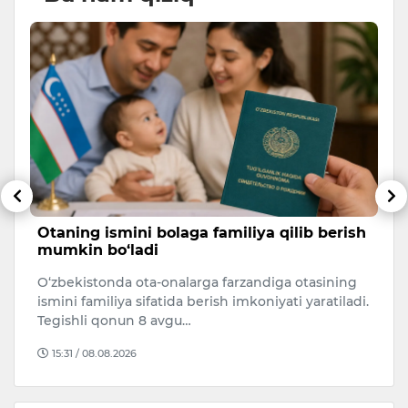
Otaning ismini bolaga familiya qilib berish
“
mumkin bo‘ladi
k
O‘zbekistonda ota-onalarga farzandiga otasining
Av
ismini familiya sifatida berish imkoniyati yaratiladi.
g‘
Tegishli qonun 8 avgu…
h
15:31 / 08.08.2026