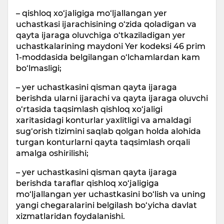
– qishloq xo‘jaligiga mo‘ljallangan yer
uchastkasi ijarachisining o‘zida qoladigan va
qayta ijaraga oluvchiga o‘tkaziladigan yer
uchastkalarining maydoni Yer kodeksi 46 prim
1-moddasida belgilangan o‘lchamlardan kam
bo‘lmasligi;
– yer uchastkasini qisman qayta ijaraga
berishda ularni ijarachi va qayta ijaraga oluvchi
o‘rtasida taqsimlash qishloq xo‘jaligi
xaritasidagi konturlar yaxlitligi va amaldagi
sug‘orish tizimini saqlab qolgan holda alohida
turgan konturlarni qayta taqsimlash orqali
amalga oshirilishi;
– yer uchastkasini qisman qayta ijaraga
berishda taraflar qishloq xo‘jaligiga
mo‘ljallangan yer uchastkasini bo‘lish va uning
yangi chegaralarini belgilash bo‘yicha davlat
xizmatlaridan foydalanishi.