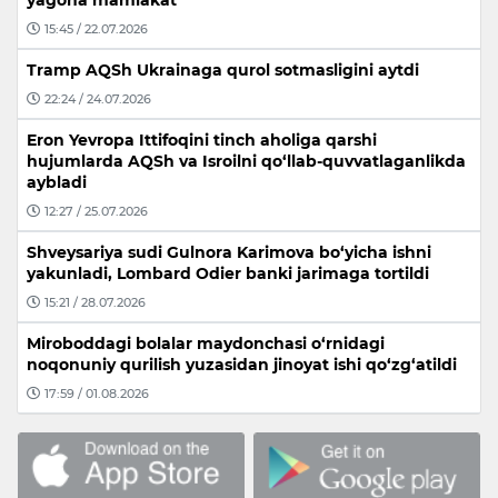
yagona mamlakat”
15:45 / 22.07.2026
Tramp AQSh Ukrainaga qurol sotmasligini aytdi
22:24 / 24.07.2026
Eron Yevropa Ittifoqini tinch aholiga qarshi
hujumlarda AQSh va Isroilni qo‘llab-quvvatlaganlikda
aybladi
12:27 / 25.07.2026
Shveysariya sudi Gulnora Karimova bo‘yicha ishni
yakunladi, Lombard Odier banki jarimaga tortildi
15:21 / 28.07.2026
Miroboddagi bolalar maydonchasi o‘rnidagi
noqonuniy qurilish yuzasidan jinoyat ishi qo‘zg‘atildi
17:59 / 01.08.2026