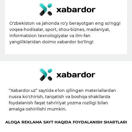
O‘zbekiston va jahonda ro‘y berayotgan eng so‘nggi
voqea-hodisalar, sport, shou-biznes, madaniyat,
informatsion texnologiyalar va ilm-fan
yangiliklaridan doimo xabardor bo‘ling!
“Xabardor.uz” saytida eʼlon qilingan materiallardan
nusxa ko‘chirish, tarqatish va boshqa shakllarda
foydalanish faqat tahririyat yozma roziligi bilan
amalga oshirilishi mumkin.
ALOQA
REKLAMA
SAYT HAQIDA
FOYDALANISH SHARTLARI