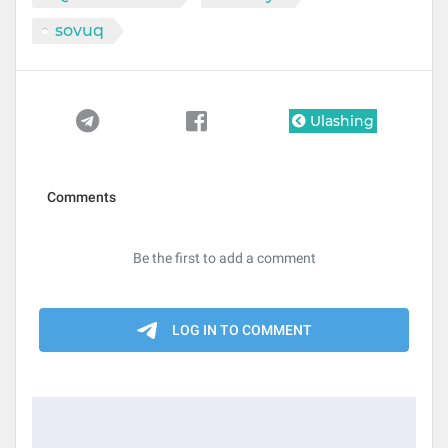
sovuq
Ulashing