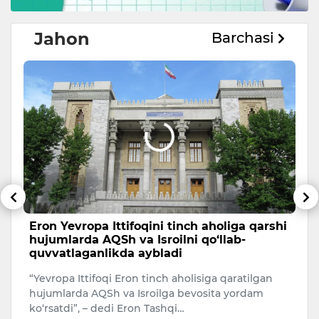
Jahon
Barchasi
Eron Yevropa Ittifoqini tinch aholiga qarshi
T
hujumlarda AQSh va Isroilni qo‘llab-
a
quvvatlaganlikda aybladi
A
“Yevropa Ittifoqi Eron tinch aholisiga qaratilgan
Uk
hujumlarda AQSh va Isroilga bevosita yordam
ko‘rsatdi”, – dedi Eron Tashqi…