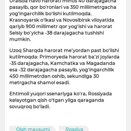
Uralsda havo harorati minus 40 darajagacha
pasayib, qor bo‘ronlari va 350 millimetrgacha
yog‘ingarchilik bo‘lishi kutilmoqda.
Krasnoyarsk o‘lkasi va Novosibirsk viloyatida
qariyb 900 millimetr qor yog‘ishi va harorat
Selsiy bo‘yicha -38 darajagacha tushishi
mumkin.
Uzoq Sharqda harorat me’yordan past bo‘lishi
kutilmoqda: Primoryeda harorat ba’zi joylarda
-35 darajagacha, Kamchatka va Magadanda
esa -32 darajagacha pasayib, yog‘ingarchilik
450 millimetrdan oshib, sekundiga 30
metrgacha shamol esadi.
Ehtimoli yuqori ssenariyga ko‘ra, Rossiyada
kelayotgan qish o‘tgan yilga qaraganda
sovuqroq bo‘ladi.
Qish mavsumi
Rossiya