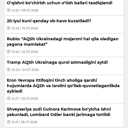
O‘qishni ko‘chirish uchun o‘tish ballari tasdiqlandi
14:52 / 09.07.2026
20-iyul kuni qanday ob-havo kuzatiladi?
15:49 / 19.07.2026
Rubio: “AQSh Ukrainadagi mojaroni hal qila oladigan
yagona mamlakat”
15:45 / 22.07.2026
Tramp AQSh Ukrainaga qurol sotmasligini aytdi
22:24 / 24.07.2026
Eron Yevropa Ittifoqini tinch aholiga qarshi
hujumlarda AQSh va Isroilni qo‘llab-quvvatlaganlikda
aybladi
12:27 / 25.07.2026
Shveysariya sudi Gulnora Karimova bo‘yicha ishni
yakunladi, Lombard Odier banki jarimaga tortildi
15:21 / 28.07.2026