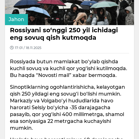
Jahon
Rossiyani so‘nggi 250 yil ichidagi
eng sovuq qish kutmoqda
17:01 / 18.11.2025
Rossiyada butun mamlakat bo‘ylab qishda
kuchli sovuq va kuchli qor yog‘ishi kutilmoqda.
Bu haqda “Novosti mail” xabar bermoqda.
Sinoptiklarning ogohlantirishicha, kelayotgan
qish 250 yildagi eng sovug‘i bo‘lishi mumkin.
Markaziy va Volgabo‘yi hududlarida havo
harorati Selsiy bo‘yicha -35 darajagacha
pasayib, qor yog‘ishi 400 millimetrga, shamol
esa soniyasiga 22 metrgacha kuchayishi
mumkin.