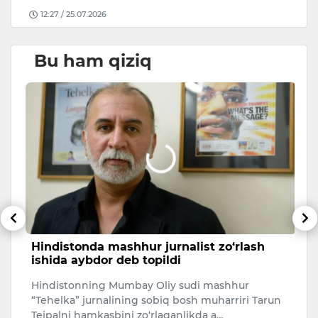
12:27 / 25.07.2026
Bu ham qiziq
Hindistonda mashhur jurnalist zo‘rlash
O
ishida aybdor deb topildi
t
b
Hindistonning Mumbay Oliy sudi mashhur
si
Qi
“Tehelka” jurnalining sobiq bosh muharriri Tarun
to
Tejpalni hamkasbini zo‘rlaganlikda a…