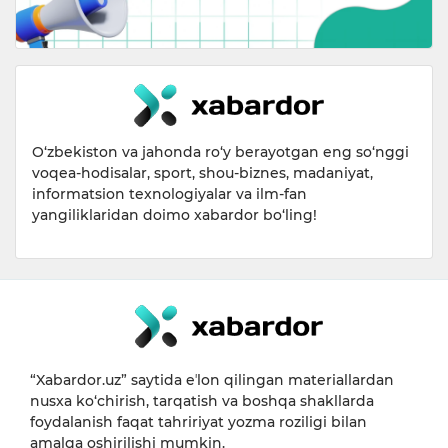
O‘zbekiston va jahonda ro‘y berayotgan eng so‘nggi
voqea-hodisalar, sport, shou-biznes, madaniyat,
informatsion texnologiyalar va ilm-fan
yangiliklaridan doimo xabardor bo‘ling!
“Xabardor.uz” saytida eʼlon qilingan materiallardan
nusxa ko‘chirish, tarqatish va boshqa shakllarda
foydalanish faqat tahririyat yozma roziligi bilan
amalga oshirilishi mumkin.