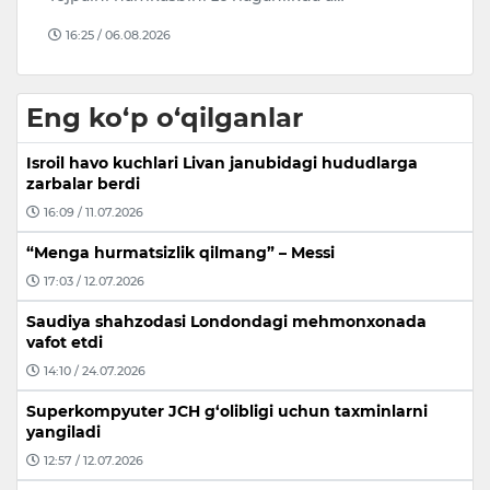
re
16:25 / 06.08.2026
Eng ko‘p o‘qilganlar
Isroil havo kuchlari Livan janubidagi hududlarga
zarbalar berdi
16:09 / 11.07.2026
“Menga hurmatsizlik qilmang” – Messi
17:03 / 12.07.2026
Saudiya shahzodasi Londondagi mehmonxonada
vafot etdi
14:10 / 24.07.2026
Superkompyuter JCH g‘olibligi uchun taxminlarni
yangiladi
12:57 / 12.07.2026