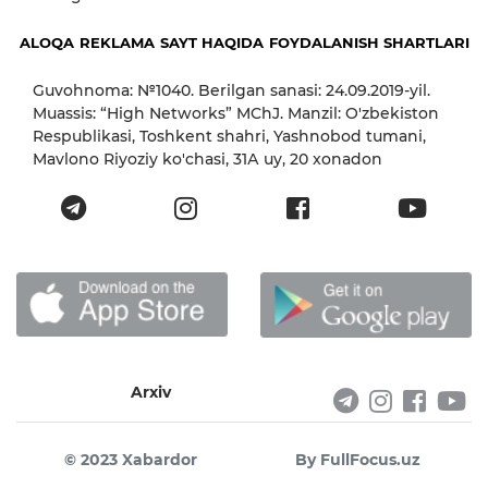
ALOQA
REKLAMA
SAYT HAQIDA
FOYDALANISH SHARTLARI
Guvohnoma: №1040. Berilgan sanasi: 24.09.2019-yil.
Muassis: “High Networks” MChJ. Manzil: O'zbekiston
Respublikasi, Toshkent shahri, Yashnobod tumani,
Mavlono Riyoziy ko'chasi, 31А uy, 20 xonadon
Arxiv
© 2023 Xabardor
By FullFocus.uz