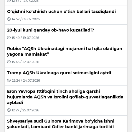
12:57 / 12.07.2026
O‘qishni ko‘chirish uchun o‘tish ballari tasdiqlandi
14:52 / 09.07.2026
20-iyul kuni qanday ob-havo kuzatiladi?
15:49 / 19.07.2026
Rubio: “AQSh Ukrainadagi mojaroni hal qila oladigan
yagona mamlakat”
15:45 / 22.07.2026
Tramp AQSh Ukrainaga qurol sotmasligini aytdi
22:24 / 24.07.2026
Eron Yevropa Ittifoqini tinch aholiga qarshi
hujumlarda AQSh va Isroilni qo‘llab-quvvatlaganlikda
aybladi
12:27 / 25.07.2026
Shveysariya sudi Gulnora Karimova bo‘yicha ishni
yakunladi, Lombard Odier banki jarimaga tortildi