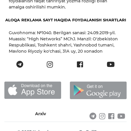
foydalanish faqat tahririyat yozma roziligi bilan
amalga oshirilishi mumkin.
ALOQA
REKLAMA
SAYT HAQIDA
FOYDALANISH SHARTLARI
Guvohnoma: №1040. Berilgan sanasi: 24.09.2019-yil.
Muassis: “High Networks” MChJ. Manzil: O'zbekiston
Respublikasi, Toshkent shahri, Yashnobod tumani,
Mavlono Riyoziy ko'chasi, 31А uy, 20 xonadon
Arxiv