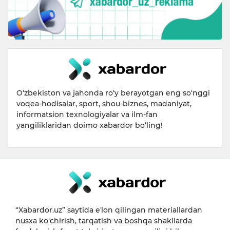
O‘zbekiston va jahonda ro‘y berayotgan eng so‘nggi
voqea-hodisalar, sport, shou-biznes, madaniyat,
informatsion texnologiyalar va ilm-fan
yangiliklaridan doimo xabardor bo‘ling!
“Xabardor.uz” saytida eʼlon qilingan materiallardan
nusxa ko‘chirish, tarqatish va boshqa shakllarda