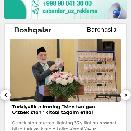
Boshqalar
Barchasi
Turkiyalik olimning “Men tanigan
B
O‘zbekiston” kitobi taqdim etildi
e
m
a
O‘zbekiston mustaqilligining 35 yilligi munosabati
Uk
ev
bilan turkiyalik taniqli olim Kemal Yavuz