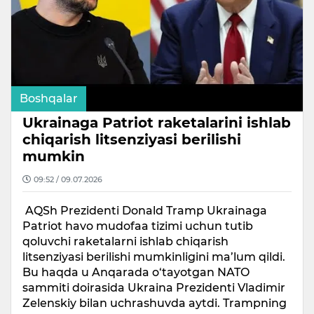
Boshqalar
Ukrainaga Patriot raketalarini ishlab
chiqarish litsenziyasi berilishi
mumkin
09:52 / 09.07.2026
AQSh Prezidenti Donald Tramp Ukrainaga
Patriot havo mudofaa tizimi uchun tutib
qoluvchi raketalarni ishlab chiqarish
litsenziyasi berilishi mumkinligini ma’lum qildi.
Bu haqda u Anqarada o‘tayotgan NATO
sammiti doirasida Ukraina Prezidenti Vladimir
Zelenskiy bilan uchrashuvda aytdi. Trampning