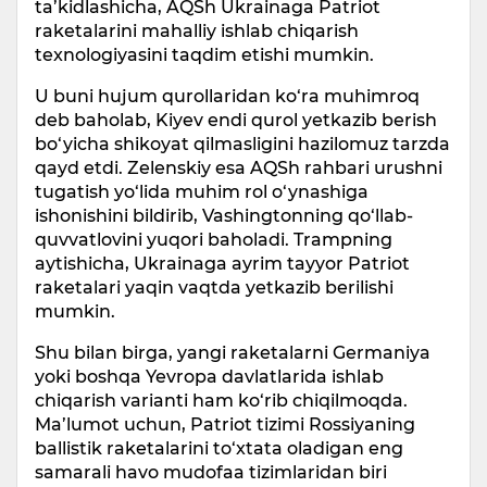
ta’kidlashicha, AQSh Ukrainaga Patriot
raketalarini mahalliy ishlab chiqarish
texnologiyasini taqdim etishi mumkin.
U buni hujum qurollaridan ko‘ra muhimroq
deb baholab, Kiyev endi qurol yetkazib berish
bo‘yicha shikoyat qilmasligini hazilomuz tarzda
qayd etdi. Zelenskiy esa AQSh rahbari urushni
tugatish yo‘lida muhim rol o‘ynashiga
ishonishini bildirib, Vashingtonning qo‘llab-
quvvatlovini yuqori baholadi. Trampning
aytishicha, Ukrainaga ayrim tayyor Patriot
raketalari yaqin vaqtda yetkazib berilishi
mumkin.
Shu bilan birga, yangi raketalarni Germaniya
yoki boshqa Yevropa davlatlarida ishlab
chiqarish varianti ham ko‘rib chiqilmoqda.
Ma’lumot uchun, Patriot tizimi Rossiyaning
ballistik raketalarini to‘xtata oladigan eng
samarali havo mudofaa tizimlaridan biri