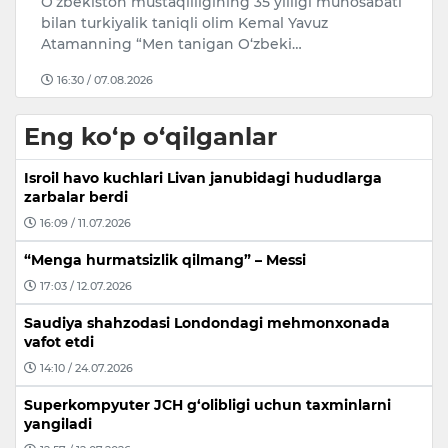
i
O‘zbekiston mustaqilligining 35 yilligi munosabati
B
a
bilan turkiyalik taniqli olim Kemal Yavuz
D
Atamanning “Men tanigan O‘zbeki…
16:30 / 07.08.2026
Eng ko‘p o‘qilganlar
Isroil havo kuchlari Livan janubidagi hududlarga
zarbalar berdi
16:09 / 11.07.2026
“Menga hurmatsizlik qilmang” – Messi
17:03 / 12.07.2026
Saudiya shahzodasi Londondagi mehmonxonada
vafot etdi
14:10 / 24.07.2026
Superkompyuter JCH g‘olibligi uchun taxminlarni
yangiladi