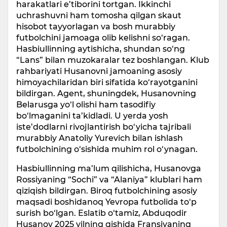
harakatlari e’tiborini tortgan. Ikkinchi
uchrashuvni ham tomosha qilgan skaut
hisobot tayyorlagan va bosh murabbiy
futbolchini jamoaga olib kelishni so‘ragan.
Hasbiullinning aytishicha, shundan so‘ng
“Lans” bilan muzokaralar tez boshlangan. Klub
rahbariyati Husanovni jamoaning asosiy
himoyachilaridan biri sifatida ko‘rayotganini
bildirgan. Agent, shuningdek, Husanovning
Belarusga yo‘l olishi ham tasodifiy
bo‘lmaganini ta’kidladi. U yerda yosh
iste’dodlarni rivojlantirish bo‘yicha tajribali
murabbiy Anatoliy Yurevich bilan ishlash
futbolchining o‘sishida muhim rol o‘ynagan.
Hasbiullinning ma’lum qilishicha, Husanovga
Rossiyaning “Sochi” va “Alaniya” klublari ham
qiziqish bildirgan. Biroq futbolchining asosiy
maqsadi boshidanoq Yevropa futbolida to‘p
surish bo‘lgan. Eslatib o‘tamiz, Abduqodir
Husanov 2025 yilning qishida Fransiyaning