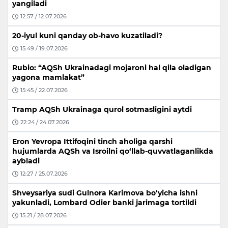
yangiladi
12:57 / 12.07.2026
20-iyul kuni qanday ob-havo kuzatiladi?
15:49 / 19.07.2026
Rubio: “AQSh Ukrainadagi mojaroni hal qila oladigan
yagona mamlakat”
15:45 / 22.07.2026
Tramp AQSh Ukrainaga qurol sotmasligini aytdi
22:24 / 24.07.2026
Eron Yevropa Ittifoqini tinch aholiga qarshi
hujumlarda AQSh va Isroilni qo‘llab-quvvatlaganlikda
aybladi
12:27 / 25.07.2026
Shveysariya sudi Gulnora Karimova bo‘yicha ishni
yakunladi, Lombard Odier banki jarimaga tortildi
15:21 / 28.07.2026