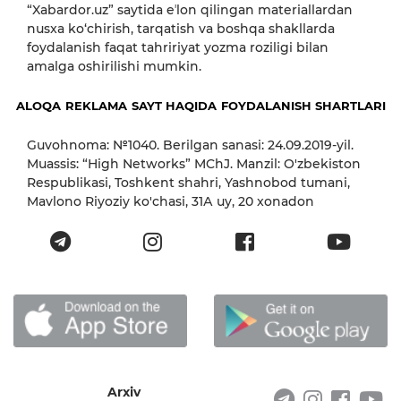
“Xabardor.uz” saytida eʼlon qilingan materiallardan
nusxa ko‘chirish, tarqatish va boshqa shakllarda
foydalanish faqat tahririyat yozma roziligi bilan
amalga oshirilishi mumkin.
ALOQA
REKLAMA
SAYT HAQIDA
FOYDALANISH SHARTLARI
Guvohnoma: №1040. Berilgan sanasi: 24.09.2019-yil.
Muassis: “High Networks” MChJ. Manzil: O'zbekiston
Respublikasi, Toshkent shahri, Yashnobod tumani,
Mavlono Riyoziy ko'chasi, 31А uy, 20 xonadon
Arxiv