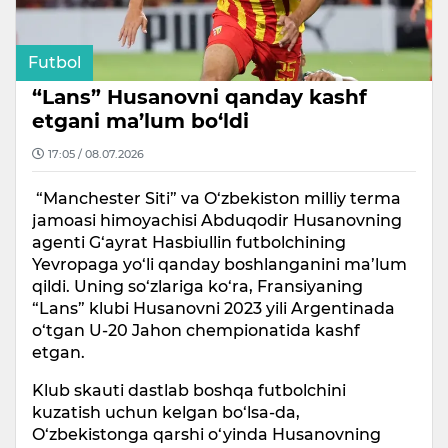
Futbol
“Lans” Husanovni qanday kashf
etgani ma’lum bo‘ldi
17:05 / 08.07.2026
“Manchester Siti” va O‘zbekiston milliy terma
jamoasi himoyachisi Abduqodir Husanovning
agenti G‘ayrat Hasbiullin futbolchining
Yevropaga yo‘li qanday boshlanganini ma’lum
qildi. Uning so‘zlariga ko‘ra, Fransiyaning
“Lans” klubi Husanovni 2023 yili Argentinada
o‘tgan U-20 Jahon chempionatida kashf
etgan.
Klub skauti dastlab boshqa futbolchini
kuzatish uchun kelgan bo‘lsa-da,
O‘zbekistonga qarshi o‘yinda Husanovning