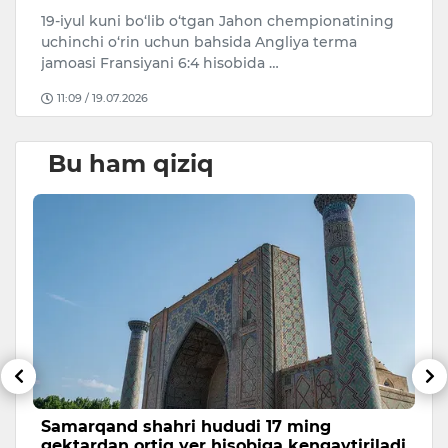
20
19-iyul kuni bo‘lib o‘tgan Jahon chempionatining
Ar
uchinchi o‘rin uchun bahsida Angliya terma
ke
jamoasi Fransiyani 6:4 hisobida …
11:09 / 19.07.2026
Bu ham qiziq
Samarqand shahri hududi 17 ming
Q
gektardan ortiq yer hisobiga kengaytiriladi
o