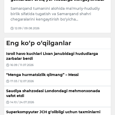
Samarqand tumanini alohida ma’muriy-hududiy
T
i
birlik sifatida tugatish va Samarqand shahri
O‘
chegaralarini kengaytirish bo‘yicha…
Ad
12:09 / 09.08.2026
Eng ko‘p o‘qilganlar
Isroil havo kuchlari Livan janubidagi hududlarga
zarbalar berdi
16:09 / 11.07.2026
“Menga hurmatsizlik qilmang” – Messi
17:03 / 12.07.2026
Saudiya shahzodasi Londondagi mehmonxonada
vafot etdi
14:10 / 24.07.2026
Superkompyuter JCH g‘olibligi uchun taxminlarni