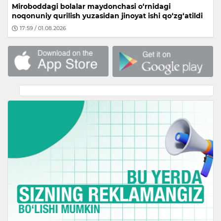
Miroboddagi bolalar maydonchasi o‘rnidagi
noqonuniy qurilish yuzasidan jinoyat ishi qo‘zg‘atildi
17:59 / 01.08.2026