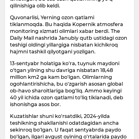
qilinishiga olib keldi.
Quvonarlisi, Yerning ozon qatlami
tiklanmoqda. Bu haqida Kopernik atmosfera
monitoring xizmati olimlari xabar berdi. The
Daily Mail nashrida Janubiy qutb ustidagi ozon
teshigi oldingi yillargiga nisbatan kichikroq
hajmni tashkil qilyotgani yozilgan.
13-sentyabr holatiga ko‘ra, tuynuk maydoni
o‘tgan yilning shu davriga nisbatan 18,48
million km2 ga kam bo‘lgan. Olimlarning
ogohlantirishicha, bu o‘zgarish asosan global
ob-havo sharoitlariga bog‘liq. Ammo keyingi
40 yil ichida ozon qatlami to‘liq tiklanadi, deb
ishonishga asos bor.
Kuzatishlar shuni ko‘rsatdiki, 2024-yilda
teshikning shakllanishi odatdagidan ancha
sekinroq bo‘lgan. U faqat sentyabrda paydo
bo‘lgan, ilgari avgust oyining o‘rtalarida paydo