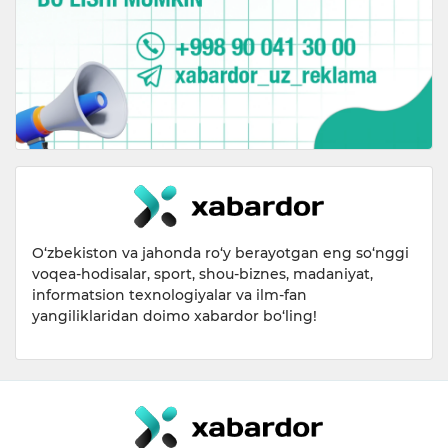
O‘zbekiston va jahonda ro‘y berayotgan eng so‘nggi
voqea-hodisalar, sport, shou-biznes, madaniyat,
informatsion texnologiyalar va ilm-fan
yangiliklaridan doimo xabardor bo‘ling!