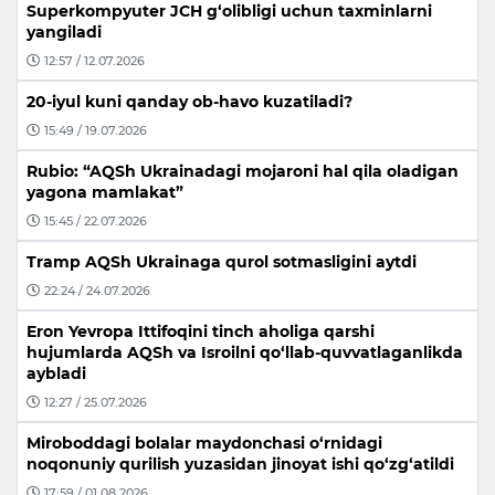
Superkompyuter JCH g‘olibligi uchun taxminlarni
yangiladi
12:57 / 12.07.2026
20-iyul kuni qanday ob-havo kuzatiladi?
15:49 / 19.07.2026
Rubio: “AQSh Ukrainadagi mojaroni hal qila oladigan
yagona mamlakat”
15:45 / 22.07.2026
Tramp AQSh Ukrainaga qurol sotmasligini aytdi
22:24 / 24.07.2026
Eron Yevropa Ittifoqini tinch aholiga qarshi
hujumlarda AQSh va Isroilni qo‘llab-quvvatlaganlikda
aybladi
12:27 / 25.07.2026
Miroboddagi bolalar maydonchasi o‘rnidagi
noqonuniy qurilish yuzasidan jinoyat ishi qo‘zg‘atildi
17:59 / 01.08.2026