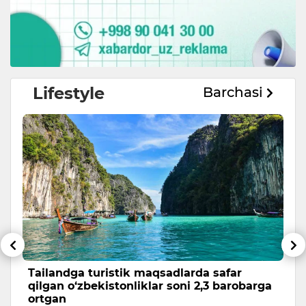
Lifestyle
Barchasi
Tailandga turistik maqsadlarda safar
S
qilgan o‘zbekistonliklar soni 2,3 barobarga
l
ortgan
p