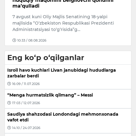
huquqiy maqomini belgilovchi qonunni
O
ma’qulladi
Ji
7 avgust kuni Oliy Majlis Senatining 18-yalpi
i.
N
majlisida “O‘zbekiston Respublikasi Prezidenti
v
Administratsiyasi to‘g‘risida”g…
10:33 / 08.08.2026
Eng ko‘p o‘qilganlar
Isroil havo kuchlari Livan janubidagi hududlarga
zarbalar berdi
16:09 / 11.07.2026
“Menga hurmatsizlik qilmang” – Messi
17:03 / 12.07.2026
Saudiya shahzodasi Londondagi mehmonxonada
vafot etdi
14:10 / 24.07.2026