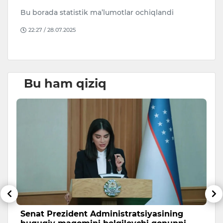
Bu borada statistik ma’lumotlar ochiqlandi
Se
ha
22:27 / 28.07.2025
on
Bu ham qiziq
sh
Senat Prezident Administratsiyasining
N