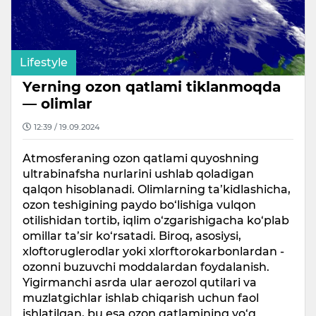
Lifestyle
Yerning ozon qatlami tiklanmoqda
— olimlar
12:39 / 19.09.2024
Atmosferaning ozon qatlami quyoshning
ultrabinafsha nurlarini ushlab qoladigan
qalqon hisoblanadi. Olimlarning ta’kidlashicha,
ozon teshigining paydo bo‘lishiga vulqon
otilishidan tortib, iqlim o‘zgarishigacha ko‘plab
omillar ta’sir ko‘rsatadi. Biroq, asosiysi,
xloftoruglerodlar yoki xlorftorokarbonlardan -
ozonni buzuvchi moddalardan foydalanish.
Yigirmanchi asrda ular aerozol qutilari va
muzlatgichlar ishlab chiqarish uchun faol
ishlatilgan, bu esa ozon qatlamining yo‘q