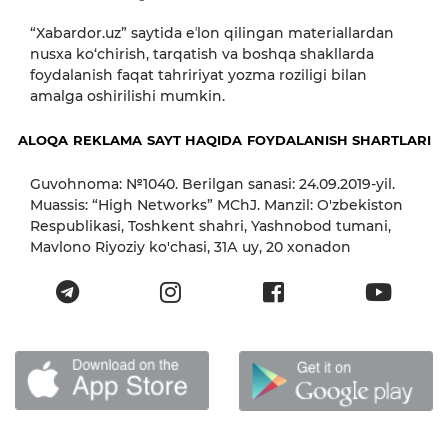
“Xabardor.uz” saytida eʼlon qilingan materiallardan
nusxa ko‘chirish, tarqatish va boshqa shakllarda
foydalanish faqat tahririyat yozma roziligi bilan
amalga oshirilishi mumkin.
ALOQA
REKLAMA
SAYT HAQIDA
FOYDALANISH SHARTLARI
Guvohnoma: №1040. Berilgan sanasi: 24.09.2019-yil.
Muassis: “High Networks” MChJ. Manzil: O'zbekiston
Respublikasi, Toshkent shahri, Yashnobod tumani,
Mavlono Riyoziy ko'chasi, 31А uy, 20 xonadon